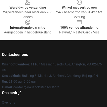
Wereldwijde verzending
Winkel met vertrouwen
Wij verzenden naar meer dan 200
24/7 beschermd van klikken tot
landen
levering
Internationale garantie
100% veilige afhandeling
Aangeboden in het gebruiksland
PayPal / MasterCard / Visa
Contacteer ons
Ons hoofdkantoor
: 11167 Massachusetts Ave, Arlington, MA 02476,
US
Ons pakhuis
: Building 3, District 3, Anzhenli, Chuxiong, Beijing, CN
Uur
: 21.00 uur 5.00 uur
E-mail
: contact@mushokutensei.store
Ons bedrijf
Over ons