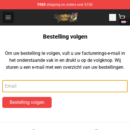
FREE
shipping on orders over $100
Mushoku Tensei Store - Official Mushoku Tensei Mercha
Open menu
Bestelling volgen
Om uw bestelling te volgen, vult u uw facturerings-e-mail in
het onderstaande vak in en drukt u op de volgknop. Wij
sturen u een e-mail met een overzicht van uw bestellingen.
E-mail
Bestelling volgen
Footer