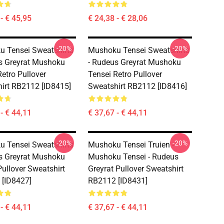
- € 45,95
€ 24,38 - € 28,06
-20%
-20%
 Tensei Sweatshirts
Mushoku Tensei Sweatshirts
s Greyrat Mushoku
- Rudeus Greyrat Mushoku
Retro Pullover
Tensei Retro Pullover
irt RB2112 [ID8415]
Sweatshirt RB2112 [ID8416]
- € 44,11
€ 37,67 - € 44,11
-20%
-20%
 Tensei Sweatshirts
Mushoku Tensei Truien -
s Greyrat Mushoku
Mushoku Tensei - Rudeus
Pullover Sweatshirt
Greyrat Pullover Sweatshirt
[ID8427]
RB2112 [ID8431]
- € 44,11
€ 37,67 - € 44,11