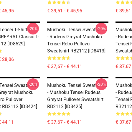
€ 45,95
€ 39,51 - € 45,95
€ 39,51 
-20%
-20%
ensei T-Shirts -
Mushoku Tensei Sweatshirts
Mushoku
REYRAT Classic T-
- Rudeus Greyrat Mushoku
- Rudeu
112 [ID8529]
Tensei Retro Pullover
Tensei 
Sweatshirt RB2112 [ID8413]
Sweatsh
€ 28,06
€ 37,67 - € 44,11
€ 37,67 
-20%
-20%
ensei Sweatshirts
Mushoku Tensei Sweatshirts
Mushoku
Greyrat Mushoku
- Mushoku Tensei Rudeus
- Rudeu
ro Pullover
Greyrat Pullover Sweatshirt
Tensei 
t RB2112 [ID8424]
RB2112 [ID8425]
RB2112 
€ 44,11
€ 37,67 - € 44,11
€ 37,67 