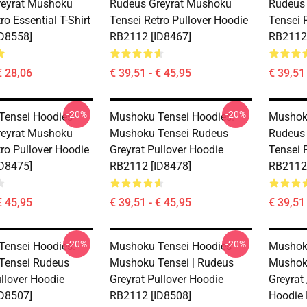
reyrat Mushoku
Rudeus Greyrat Mushoku
Rudeus
ro Essential T-Shirt
Tensei Retro Pullover Hoodie
Tensei 
D8558]
RB2112 [ID8467]
RB2112 
€ 28,06
€ 39,51 - € 45,95
€ 39,51 
-20%
-20%
ensei Hoodies -
Mushoku Tensei Hoodies.
Mushoku
reyrat Mushoku
Mushoku Tensei Rudeus
Rudeus
tro Pullover Hoodie
Greyrat Pullover Hoodie
Tensei 
D8475]
RB2112 [ID8478]
RB2112 
€ 45,95
€ 39,51 - € 45,95
€ 39,51 
-20%
-20%
ensei Hoodies.
Mushoku Tensei Hoodies -
Mushoku
Tensei Rudeus
Mushoku Tensei | Rudeus
Mushoku
ullover Hoodie
Greyrat Pullover Hoodie
Greyrat
D8507]
RB2112 [ID8508]
Hoodie 