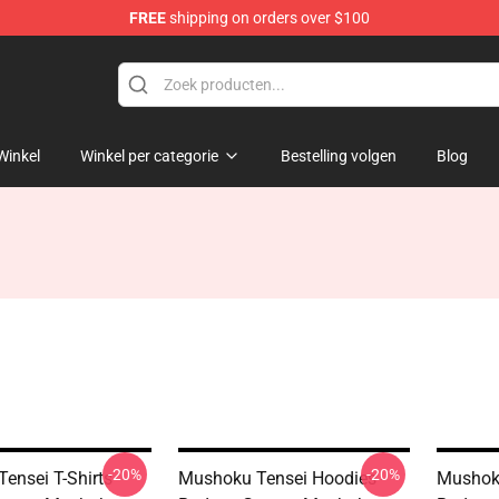
FREE
shipping on orders over $100
handise Shop
Winkel
Winkel per categorie
Bestelling volgen
Blog
-20%
-20%
ensei T-Shirts -
Mushoku Tensei Hoodies -
Mushoku