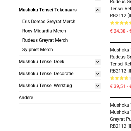
Rudeus G
Tensei Ret
Mushoku Tensei Tekenaars
RB2112 [I
Eris Boreas Greyrat Merch
Roxy Migurdia Merch
€ 24,38 - 
Rudeus Greyrat Merch
Sylphiet Merch
Mushoku T
Rudeus G
Mushoku Tensei Doek
Tensei Re
RB2112 [I
Mushoku Tensei Decoratie
Mushoku Tensei Werktuig
€ 39,51 - 
Andere
Mushoku T
Mushoku 
Greyrat P
RB2112 [I