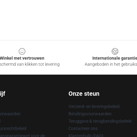
Winkel met vertrouwen
Internationale garanti
chermd van klikken tot levering
Aangeboden in het gebruik
jf
Onze steun
Verzend- en leveringsbeleid
oorwaarden
Betalingsvoorwaarden
d
Teruggave & terugbetalingsbeleid
rsrechtbeleid
Contacteer ons
ransparantiewet voor de
Klantenhulp (FAQ)