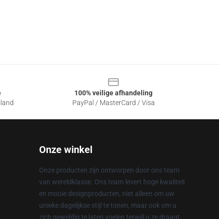
e
100% veilige afhandeling
sland
PayPal / MasterCard / Visa
Onze winkel
Onze producten zijn ontworpen door ons team
van wereldklasse. Ons team levert hoge kwaliteit
en mooie designproducten, niet alleen om uw
unieke dagelijkse stijl te tonen, maar ook om u
zich geweldig te laten voelen terwijl u ze draagt.