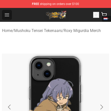
FREE
shipping on orders over $100
Mushoku Tensei Store - Official Mushoku Tensei Mercha
Open menu
Home
/
Mushoku Tensei Tekenaars
/
Roxy Migurdia Merch