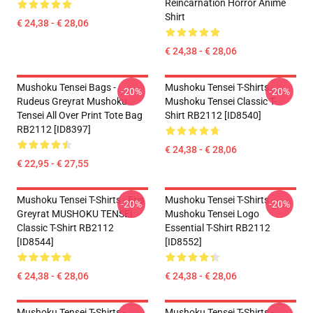
Reincarnation Horror Anime
Shirt
€ 24,38 - € 28,06
€ 24,38 - € 28,06
Mushoku Tensei Bags -
Mushoku Tensei T-Shirts -
-20%
-20%
Rudeus Greyrat Mushoku
Mushoku Tensei Classic T-
Tensei All Over Print Tote Bag
Shirt RB2112 [ID8540]
RB2112 [ID8397]
€ 24,38 - € 28,06
€ 22,95 - € 27,55
Mushoku Tensei T-Shirts - Eris
Mushoku Tensei T-Shirts -
-20%
-20%
Greyrat MUSHOKU TENSEI
Mushoku Tensei Logo
Classic T-Shirt RB2112
Essential T-Shirt RB2112
[ID8544]
[ID8552]
€ 24,38 - € 28,06
€ 24,38 - € 28,06
Mushoku Tensei T-Shirts -
Mushoku Tensei T-Shirts -