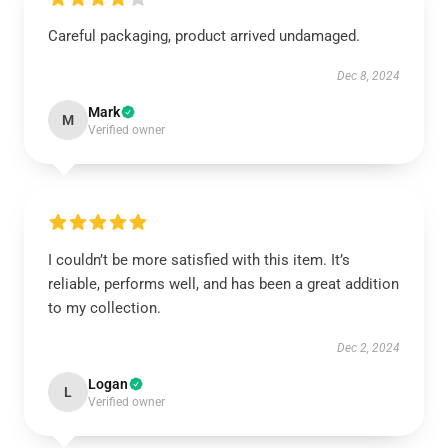
Careful packaging, product arrived undamaged.
Dec 8, 2024
Mark
M
Verified owner
I couldn’t be more satisfied with this item. It’s
reliable, performs well, and has been a great addition
to my collection.
Dec 2, 2024
Logan
L
Verified owner