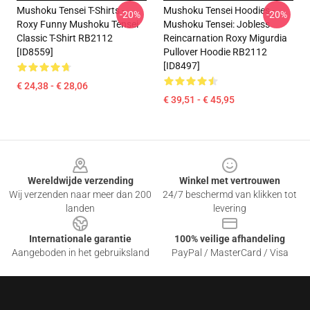
Mushoku Tensei T-Shirts -
Mushoku Tensei Hoodies -
-20%
-20%
Roxy Funny Mushoku Tensei
Mushoku Tensei: Jobless
Classic T-Shirt RB2112
Reincarnation Roxy Migurdia
[ID8559]
Pullover Hoodie RB2112
[ID8497]
€ 24,38 - € 28,06
€ 39,51 - € 45,95
Footer
Wereldwijde verzending
Winkel met vertrouwen
Wij verzenden naar meer dan 200
24/7 beschermd van klikken tot
landen
levering
Internationale garantie
100% veilige afhandeling
Aangeboden in het gebruiksland
PayPal / MasterCard / Visa