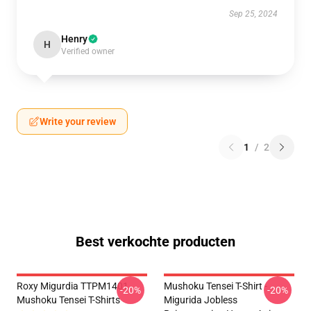
Sep 25, 2024
Henry
H
Verified owner
Write your review
1
/
2
Best verkochte producten
Roxy Migurdia TTPM1401
Mushoku Tensei T-Shirt -
-20%
-20%
Mushoku Tensei T-Shirts
Migurida Jobless