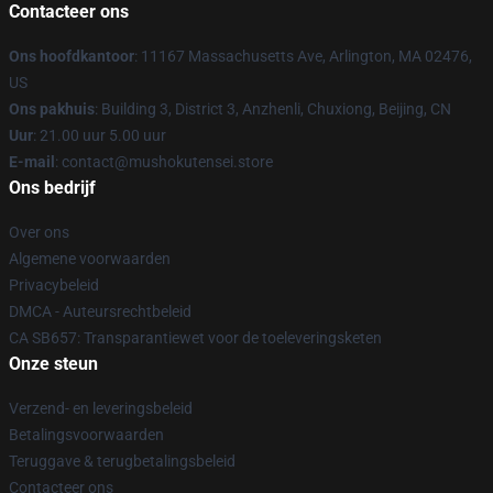
Contacteer ons
Ons hoofdkantoor
: 11167 Massachusetts Ave, Arlington, MA 02476,
US
Ons pakhuis
: Building 3, District 3, Anzhenli, Chuxiong, Beijing, CN
Uur
: 21.00 uur 5.00 uur
E-mail
: contact@mushokutensei.store
Ons bedrijf
Over ons
Algemene voorwaarden
Privacybeleid
DMCA - Auteursrechtbeleid
CA SB657: Transparantiewet voor de toeleveringsketen
Onze steun
Verzend- en leveringsbeleid
Betalingsvoorwaarden
Teruggave & terugbetalingsbeleid
Contacteer ons