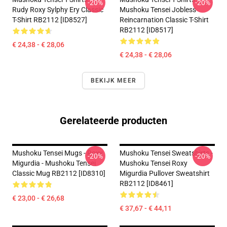
-20%
-20%
Rudy Roxy Sylphy Ery Classic
Mushoku Tensei Jobless
T-Shirt RB2112 [ID8527]
Reincarnation Classic T-Shirt
RB2112 [ID8517]
€ 24,38 - € 28,06
€ 24,38 - € 28,06
BEKIJK MEER
Gerelateerde producten
Mushoku Tensei Mugs - Roxy
Mushoku Tensei Sweatshirts -
-20%
-20%
Migurdia - Mushoku Tensei
Mushoku Tensei Roxy
Classic Mug RB2112 [ID8310]
Migurdia Pullover Sweatshirt
RB2112 [ID8461]
€ 23,00 - € 26,68
€ 37,67 - € 44,11