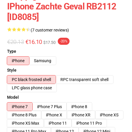
IPhone Zachte Geval RB2112
[ID8085]
(7 customer reviews)
€20.13
€16.10
-20%
$17.50
Type
iPhone
Samsung
Style
PC black frosted shell
RPC transparent soft shell
LPC glass phone case
Model
iPhone 7
iPhone 7 Plus
iPhone 8
iPhone 8 Plus
iPhone X
iPhone XR
iPhone XS
iPhone XS Max
iPhone 11
iPhone 11 Pro
iPhone 11 Pro Max
iPhone 12
iPhone 12 Mini