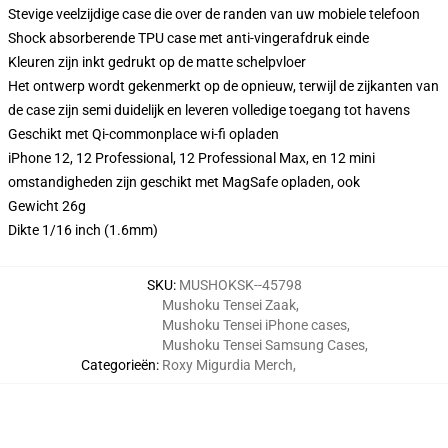
Stevige veelzijdige case die over de randen van uw mobiele telefoon
Shock absorberende TPU case met anti-vingerafdruk einde
Kleuren zijn inkt gedrukt op de matte schelpvloer
Het ontwerp wordt gekenmerkt op de opnieuw, terwijl de zijkanten van
de case zijn semi duidelijk en leveren volledige toegang tot havens
Geschikt met Qi-commonplace wi-fi opladen
iPhone 12, 12 Professional, 12 Professional Max, en 12 mini
omstandigheden zijn geschikt met MagSafe opladen, ook
Gewicht 26g
Dikte 1/16 inch (1.6mm)
SKU
:
MUSHOKSK--45798
Mushoku Tensei Zaak
,
Mushoku Tensei iPhone cases
,
Mushoku Tensei Samsung Cases
,
Categorieën
:
Roxy Migurdia Merch
,