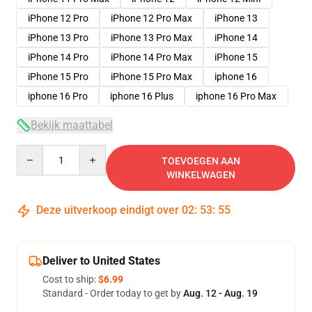
iPhone 12 Pro
iPhone 12 Pro Max
iPhone 13
iPhone 13 Pro
iPhone 13 Pro Max
iPhone 14
iPhone 14 Pro
iPhone 14 Pro Max
iPhone 15
iPhone 15 Pro
iPhone 15 Pro Max
iphone 16
iphone 16 Pro
iphone 16 Plus
iphone 16 Pro Max
Bekijk maattabel
Quantity
TOEVOEGEN AAN
WINKELWAGEN
Deze uitverkoop eindigt over
02
:
53
:
54
Deliver to United States
Cost to ship:
$6.99
Standard - Order today to get by
Aug. 12 - Aug. 19