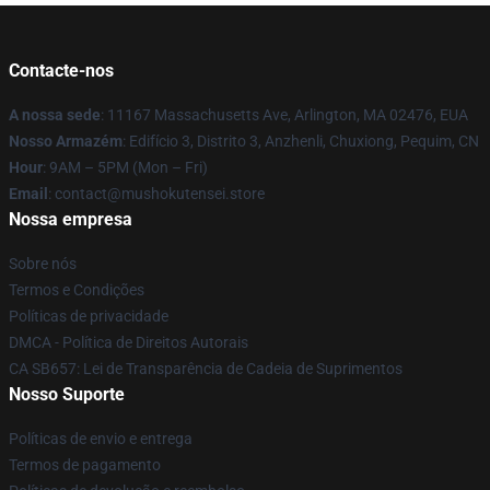
Contacte-nos
A nossa sede
: 11167 Massachusetts Ave, Arlington, MA 02476, EUA
Nosso Armazém
: Edifício 3, Distrito 3, Anzhenli, Chuxiong, Pequim, CN
Hour
: 9AM – 5PM (Mon – Fri)
Email
: contact@mushokutensei.store
Nossa empresa
Sobre nós
Termos e Condições
Políticas de privacidade
DMCA - Política de Direitos Autorais
CA SB657: Lei de Transparência de Cadeia de Suprimentos
Nosso Suporte
Políticas de envio e entrega
Termos de pagamento