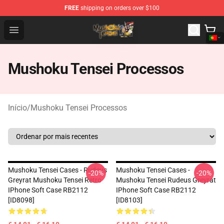
FREE
shipping on orders over $100
Mushoku Tensei Store - Official Mushoku Tensei Mercha
Open menu
Mushoku Tensei Processos
Início
/
Mushoku Tensei Processos
Mushoku Tensei Cases - Rudeus
Mushoku Tensei Cases -
-20%
-20%
Greyrat Mushoku Tensei Retro
Mushoku Tensei Rudeus Greyrat
IPhone Soft Case RB2112
IPhone Soft Case RB2112
[ID8098]
[ID8103]