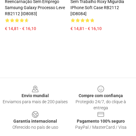
Reencarnação Sem Emprego
Sem Trabalho Roxy Migurdia
Samsung Galaxy Processo Leve
IPhone Soft Case RB2112
RB2112 [ID8083]
[ID8084]
€ 14,81 - € 16,10
€ 14,81 - € 16,10
Footer
Envio mundial
Compre com confiança
Enviamos para mais de 200 países
Protegido 24/7, do clique à
entrega
Garantia internacional
Pagamento 100% seguro
Oferecido no país de uso
PayPal / MasterCard / Visa