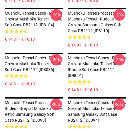
€ 14,81 - € 16,10
€ 14,81 - € 16,10
Mushoku Tensei Cases - Rudeus
Mushoku Tensei Processos -
-20%
-20%
Greyrat Mushoku Tensei IPhone
Mushoku Tensei - Rudeus
Soft Case RB2112 [ID8104]
Greyrat Samsung Galaxy Soft
Caso RB2112 [ID8110]
€ 14,81 - € 16,10
€ 14,81 - € 16,10
Mushoku Tensei Cases - Rudeus
Mushoku Tensei Cases - Rudeus
-20%
-20%
Greyrat Mushoku Tensei IPhone
Greyrat Mushoku Tensei Retro
Soft Case RB2112 [ID8086]
IPhone Soft Case RB2112
[ID8091]
€ 14,81 - € 16,10
€ 14,81 - € 16,10
Mushoku Tensei Processos -
Mushoku Tensei Cases - Rudeus
-20%
-20%
Rudeus Greyrat Mushoku Tensei
Greyrat Mushoku Tensei Retro
Retro Samsung Galaxy Soft
Samsung Galaxy Soft Case
Caso RB2112 [ID8093]
RB2112 [ID8094]