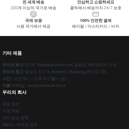
전 세계 배송
안심하고 쇼핑하세요
200개 이상의 국가로 배송
클릭에서 배송까지 24/7 보호
국제 보증
100% 안전한 결제
사용 국가에서 제공
페이팔 / 마스터카드 / 비자
기타 제품
우리의 본사
: 11167 Massachusetts Ave, 알링턴, MA 02476, 미국
우리의 창고
: 빌딩 3, 지구 3, Anzhenli, Chuxiong, 베이징, CN
시간 :
: 오전 9시 ~ 오후 5시 (월 ~ 금)
이름 *
이메일 : mushokutensei.store
우리의 회사
제품 정보
이용 약관
개인 정보 정책
DMCA - 저작권 정책