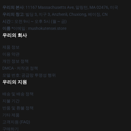
우리의 본사
: 11167 Massachusetts Ave, 알링턴, MA 02476, 미국
우리의 창고
: 빌딩 3, 지구 3, Anzhenli, Chuxiong, 베이징, CN
시간 :
: 오전 9시 ~ 오후 5시 (월 ~ 금)
이름 *
이메일 : mushokutensei.store
우리의 회사
제품 정보
이용 약관
개인 정보 정책
DMCA - 저작권 정책
모델 번호: 공급망 투명성 행위
우리의 지원
배송 및 배송 정책
지불 기간
반품 및 환불 정책
기타 제품
고객지원 (FAQ)
구매하기