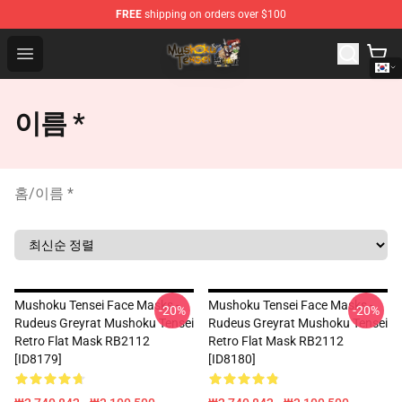
FREE
shipping on orders over $100
Mushoku Tensei Store - Official Mushoku Tensei Mercha
Open menu
이름 *
홈
/
이름 *
Mushoku Tensei Face Masks -
Mushoku Tensei Face Masks -
-20%
-20%
Rudeus Greyrat Mushoku Tensei
Rudeus Greyrat Mushoku Tensei
Retro Flat Mask RB2112
Retro Flat Mask RB2112
[ID8179]
[ID8180]