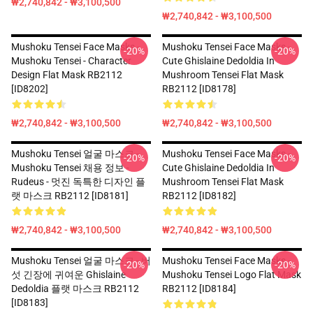
₩2,740,842 - ₩3,100,500
₩2,740,842 - ₩3,100,500
Mushoku Tensei Face Masks -
Mushoku Tensei Face Masks -
-20%
-20%
Mushoku Tensei - Character
Cute Ghislaine Dedoldia In
Design Flat Mask RB2112
Mushroom Tensei Flat Mask
[ID8202]
RB2112 [ID8178]
₩2,740,842 - ₩3,100,500
₩2,740,842 - ₩3,100,500
Mushoku Tensei 얼굴 마스크 -
Mushoku Tensei Face Masks -
-20%
-20%
Mushoku Tensei 채용 정보 -
Cute Ghislaine Dedoldia In
Rudeus - 멋진 독특한 디자인 플
Mushroom Tensei Flat Mask
랫 마스크 RB2112 [ID8181]
RB2112 [ID8182]
₩2,740,842 - ₩3,100,500
₩2,740,842 - ₩3,100,500
Mushoku Tensei 얼굴 마스크 - 버
Mushoku Tensei Face Masks -
-20%
-20%
섯 긴장에 귀여운 Ghislaine
Mushoku Tensei Logo Flat Mask
Dedoldia 플랫 마스크 RB2112
RB2112 [ID8184]
[ID8183]