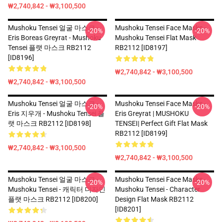
₩2,740,842 - ₩3,100,500
Mushoku Tensei 얼굴 마스크 -
Mushoku Tensei Face Masks -
-20%
-20%
Eris Boreas Greyrat - Mushoku
Mushoku Tensei Flat Mask
Tensei 플랫 마스크 RB2112
RB2112 [ID8197]
[ID8196]
₩2,740,842 - ₩3,100,500
₩2,740,842 - ₩3,100,500
Mushoku Tensei 얼굴 마스크 -
Mushoku Tensei Face Masks -
-20%
-20%
Eris 지우개 - Mushoku Tensei 플
Eris Greyrat | MUSHOKU
랫 마스크 RB2112 [ID8198]
TENSEI| Perfect Gift Flat Mask
RB2112 [ID8199]
₩2,740,842 - ₩3,100,500
₩2,740,842 - ₩3,100,500
Mushoku Tensei 얼굴 마스크 -
Mushoku Tensei Face Masks -
-20%
-20%
Mushoku Tensei - 캐릭터 디자인
Mushoku Tensei - Character
플랫 마스크 RB2112 [ID8200]
Design Flat Mask RB2112
[ID8201]