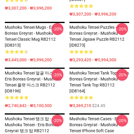
₩3,307,200 - ₩3,996,200
₩3,307,200 - ₩3,996,200
Mushoku Tensei Mugs - Eris
Mushoku Tensei Puzzles - Eris
-20%
-20%
Boreas Greyrat - Mushoku
Boreas Greyrat - Mushoku
Tensei Classic Mug RB2112
Tensei Jigsaw Puzzle RB2112
[ID8313]
[ID8273]
₩3,445,000 - ₩3,996,200
₩3,293,420 - ₩5,994,300
Mushoku Tensei 얼굴 마스크 -
Mushoku Tensei Tank Tops - Eris
-20%
-20%
Eris Boreas Greyrat - Mushoku
Boreas Greyrat - Mushoku
Tensei 플랫 마스크 RB2112
Tensei Tank Top RB2112
[ID8196]
[ID8164]
₩2,740,842 - ₩3,100,500
₩3,369,210
$24.45
Mushoku Tensei 탱크 탑 - - -
Mushoku Tensei Cases - Eris
-20%
-20%
Mushoku Tensei - Eris Boreas
Boreas Greyrat - Mushoku
Greyrat 탱크 탑 RB2112
Tensei IPhone Soft Case