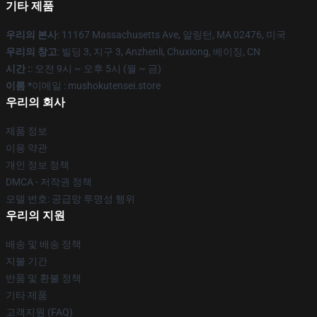
기타 제품
우리의 본사
: 11167 Massachusetts Ave, 알링턴, MA 02476, 미국
우리의 창고
: 빌딩 3, 지구 3, Anzhenli, Chuxiong, 베이징, CN
시간 :
: 오전 9시 ~ 오후 5시 (월 ~ 금)
이름 *
이메일 : mushokutensei.store
우리의 회사
제품 정보
이용 약관
개인 정보 정책
DMCA - 저작권 정책
모델 번호: 공급망 투명성 행위
우리의 지원
배송 및 배송 정책
지불 기간
반품 및 환불 정책
기타 제품
고객지원 (FAQ)