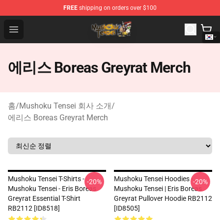
FREE
shipping on orders over $100
Mushoku Tensei Store - Official Mushoku Tensei Mercha
Open menu
에리스 Boreas Greyrat Merch
홈
/
Mushoku Tensei 회사 소개
/
에리스 Boreas Greyrat Merch
Mushoku Tensei T-Shirts -
Mushoku Tensei Hoodies -
-20%
-20%
Mushoku Tensei - Eris Boreas
Mushoku Tensei | Eris Boreas
Greyrat Essential T-Shirt
Greyrat Pullover Hoodie RB2112
RB2112 [ID8518]
[ID8505]