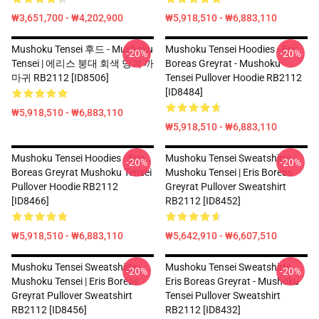
₩3,651,700 - ₩4,202,900
₩5,918,510 - ₩6,883,110
Mushoku Tensei 후드 - Mushoku
Mushoku Tensei Hoodies - Eris
-20%
-20%
Tensei | 에리스 붕대 회색 당겨 까
Boreas Greyrat - Mushoku
마귀 RB2112 [ID8506]
Tensei Pullover Hoodie RB2112
[ID8484]
₩5,918,510 - ₩6,883,110
₩5,918,510 - ₩6,883,110
Mushoku Tensei Hoodies - Eris
Mushoku Tensei Sweatshirts -
-20%
-20%
Boreas Greyrat Mushoku Tensei
Mushoku Tensei | Eris Boreas
Pullover Hoodie RB2112
Greyrat Pullover Sweatshirt
[ID8466]
RB2112 [ID8452]
₩5,918,510 - ₩6,883,110
₩5,642,910 - ₩6,607,510
Mushoku Tensei Sweatshirts -
Mushoku Tensei Sweatshirts -
-20%
-20%
Mushoku Tensei | Eris Boreas
Eris Boreas Greyrat - Mushoku
Greyrat Pullover Sweatshirt
Tensei Pullover Sweatshirt
RB2112 [ID8456]
RB2112 [ID8432]