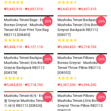
₩5,642,910 - ₩6,607,510
₩5,642,910 - ₩6,607,510
Mushoku Tensei Bags - Eris
Mushoku Tensei Backpacks -
-20%
-20%
Boreas Greyrat - Mushoku
Mushoku Tensei | Eris Boreas
Tensei All Over Print Tote Bag
Greyrat Backpack RB2112
RB2112 [ID8403]
[ID8377]
₩3,438,110 - ₩4,127,110
₩5,084,820 - ₩5,718,700
Mushoku Tensei Backpacks -
Mushoku Tensei Pillows - Eris
-20%
-20%
Mushoku Tensei | Eris Boreas
Boreas Greyrat - Mushoku
Greyrat Backpack RB2112
Tensei Throw Pillow RB2112
[ID8378]
[ID8352]
₩5,084,820 - ₩5,718,700
₩3,307,200 - ₩3,996,200
Mushoku Tensei 베개 - Eris 지루
Mushoku Tensei Pillows -
-20%
-20%
함 Greyrat Mushoku Tensei 던지
Mushoku Tensei || Eris Boreas
기 베개 RB2112 [ID8326]
Greyrat Throw Pillow RB2112
[ID8327]