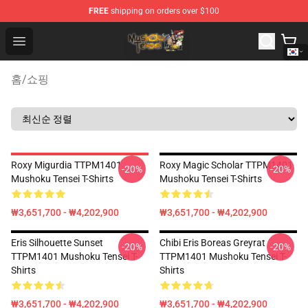
FREE
shipping on orders over $100
Mushoku Tensei Store - Official Mushoku Tensei Mercha
Open menu
홈
/
쇼핑
Roxy Migurdia TTPM1401
Roxy Magic Scholar TTPM1401
-20%
-20%
Mushoku Tensei T-Shirts
Mushoku Tensei T-Shirts
₩3,651,700 - ₩4,202,900
₩3,651,700 - ₩4,202,900
Eris Silhouette Sunset
Chibi Eris Boreas Greyrat
-20%
-20%
TTPM1401 Mushoku Tensei T-
TTPM1401 Mushoku Tensei T-
Shirts
Shirts
₩3,651,700 - ₩4,202,900
₩3,651,700 - ₩4,202,900