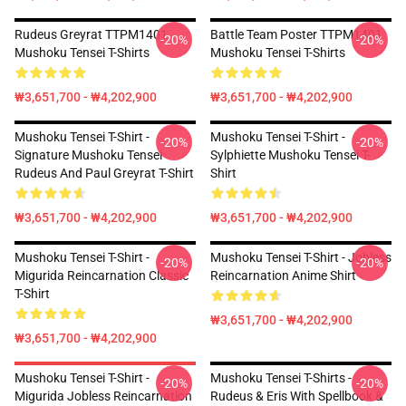
Rudeus Greyrat TTPM1401
Battle Team Poster TTPM1401
-20%
-20%
Mushoku Tensei T-Shirts
Mushoku Tensei T-Shirts
₩3,651,700 - ₩4,202,900
₩3,651,700 - ₩4,202,900
Mushoku Tensei T-Shirt -
Mushoku Tensei T-Shirt -
-20%
-20%
Signature Mushoku Tensei
Sylphiette Mushoku Tensei T-
Rudeus And Paul Greyrat T-Shirt
Shirt
₩3,651,700 - ₩4,202,900
₩3,651,700 - ₩4,202,900
Mushoku Tensei T-Shirt -
Mushoku Tensei T-Shirt - Jobless
-20%
-20%
Migurida Reincarnation Classic
Reincarnation Anime Shirt
T-Shirt
₩3,651,700 - ₩4,202,900
₩3,651,700 - ₩4,202,900
Mushoku Tensei T-Shirt -
Mushoku Tensei T-Shirts -
-20%
-20%
Migurida Jobless Reincarnation
Rudeus & Eris With Spellbook &