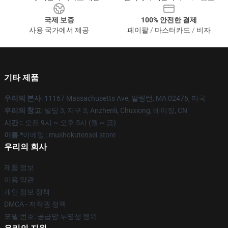
국제 보증
100% 안전한 결제
사용 국가에서 제공
페이팔 / 마스터카드 / 비자
기타 제품
우리의 본사
: 11167 Massachusetts Ave, 알링턴, MA 02476, 미국
우리의 창고
: 빌딩 3, 지구 3, Anzhenli, Chuxiong, 베이징, CN
시간 :
: 오전 9시 ~ 오후 5시 (월 ~ 금)
이름 *
이메일 : mushokutensei.store
우리의 회사
제품 정보
이용 약관
개인 정보 정책
DMCA - 저작권 정책
모델 번호: 공급망 투명성 행위