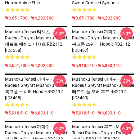
Horror Anime Shirt
Sword Crossed Symbols
₩3,651,700 - ₩4,202,900
₩3,651,700 - ₩4,202,900
Mushoku Tensei 티셔츠 -
Mushoku Tensei 까마귀 -
-20%
-20%
Rudeus Greyrat Mushoku Tensei
Rudeus Greyrat Mushoku Tensei
레트로 에센셜 티셔츠 RB2112
복고풍 스웨터 Hoodie RB2112
[ID8558]
[ID8467]
₩3,651,700 - ₩4,202,900
₩5,918,510 - ₩6,883,110
Mushoku Tensei 까마귀 -
Mushoku Tensei 까마귀 -
-20%
-20%
Rudeus Greyrat Mushoku Tensei
Rudeus Greyrat Mushoku Tensei
복고풍 스웨터 Hoodie RB2112
레트로 풀 오버 후드 RB2112
[ID8468]
[ID8469]
₩5,918,510 - ₩6,883,110
₩5,918,510 - ₩6,883,110
Mushoku Tensei 까마귀 -
Mushoku Tensei 후드 - Mushoku
-20%
-20%
Rudeus Greyrat Mushoku Tensei
Tensei Rudeus Greyrat Pullover