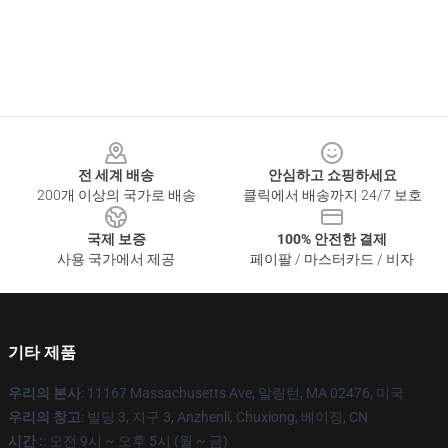
Footer
전 세계 배송
안심하고 쇼핑하세요
200개 이상의 국가로 배송
클릭에서 배송까지 24/7 보호
국제 보증
100% 안전한 결제
사용 국가에서 제공
페이팔 / 마스터카드 / 비자
기타 제품
우리의 본사
: 11167 Massachusetts Ave, 알링턴, MA 02476, 미국
우리의 창고
: 빌딩 3, 지구 3, Anzhenli, Chuxiong, 베이징, CN
시간 :
: 오전 9시 ~ 오후 5시 (월 ~ 금)