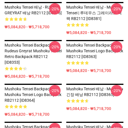
Mushoku Tensei 배낭 - RUDEUS
Mushoku Tensei 배낭 - Mushoku
-20%
-20%
GREYRAT 배낭 RB2112 [ID8376]
Tensei | 루데우스 그레이라트 백
팩 RB2112 [ID8381]
₩5,084,820 - ₩5,718,700
₩5,084,820 - ₩5,718,700
Mushoku Tensei Backpacks -
Mushoku Tensei Backpacks -
-20%
-20%
Rudeus Greyrat Mushoku Tensei
Mushoku Tensei Logo Backpack
Retro Backpack RB2112
RB2112 [ID8363]
[ID8353]
₩5,084,820 - ₩5,718,700
₩5,084,820 - ₩5,718,700
Mushoku Tensei Backpacks -
Mushoku Tensei 배낭 - Mushoku
-20%
-20%
Mushoku Tensei Logo Backpack
긴장 배낭 RB2112 [ID8365]
RB2112 [ID8364]
₩5,084,820 - ₩5,718,700
₩5,084,820 - ₩5,718,700
Mushoku Tensei Backpacks -
Mushoku Tensei 배낭 - Mushoku