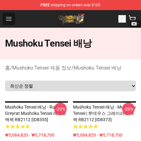
FREE
shipping on orders over $100
Mushoku Tensei Store - Official Mushoku Tensei Mercha
Open menu
Mushoku Tensei 배낭
홈
/
Mushoku Tensei 제품 정보
/
Mushoku Tensei 배낭
Mushoku Tensei 배낭 - Rudeus
Mushoku Tensei 배낭 - Mushoku
-20%
-20%
Greyrat Mushoku Tensei 레트로
Tensei | 루데우스 그레이라트 백
백팩 RB2112 [ID8355]
팩 RB2112 [ID8373]
₩5,084,820 - ₩5,718,700
₩5,084,820 - ₩5,718,700