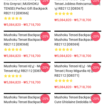
-20%
-20%
Eris Greyrat | MUSHOKU
Tensei Jobless Reincarnation 배
TENSEI| Perfect Gift Backpack
낭 RB2112 [ID8367]
RB2112 [ID8366]
₩5,084,820 - ₩5,718,700
₩5,084,820 - ₩5,718,700
Mushoku Tensei Backpacks -
Mushoku Tensei Backpacks -
-20%
-20%
Mushoku Tensei Backpack
Mushoku Tensei Backpack
RB2112 [ID8368]
RB2112 [ID8369]
₩5,084,820 - ₩5,718,700
₩5,084,820 - ₩5,718,700
Mushoku Tensei 배낭 - Mushoku
Mushoku Tensei 배낭 - Mushoku
-20%
-20%
Tensei 배낭 RB2112 [ID8370]
Tensei | Roxy Migurdia 배낭
RB2112 [ID8371]
₩5,084,820 - ₩5,718,700
₩5,084,820 - ₩5,718,700
Mushoku Tensei Backpacks -
Mushoku Tensei Backpacks -
-20%
-20%
Mushoku Tensei Backpack
Cute Ghislaine Dedoldia In