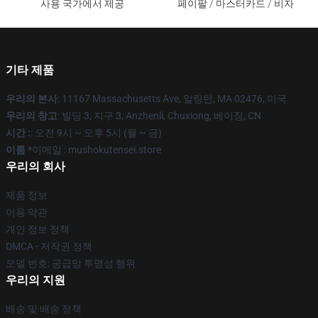
사용 국가에서 제공
페이팔 / 마스터카드 / 비자
기타 제품
우리의 본사
: 11167 Massachusetts Ave, 알링턴, MA 02476, 미국
우리의 창고
: 빌딩 3, 지구 3, Anzhenli, Chuxiong, 베이징, CN
시간 :
: 오전 9시 ~ 오후 5시 (월 ~ 금)
이름 *
이메일 : mushokutensei.store
우리의 회사
제품 정보
이용 약관
개인 정보 정책
DMCA - 저작권 정책
모델 번호: 공급망 투명성 행위
우리의 지원
배송 및 배송 정책