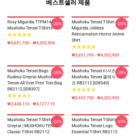
베스트셀러 제품
Roxy Migurdia TTPM1401
Mushoku Tensei T-Shirt -
-20%
-20%
Mushoku Tensei T-Shirts
Migurida Jobless
Reincarnation Horror Anime
Shirt
₩3,651,700 - ₩4,202,900
₩3,651,700 - ₩4,202,900
Mushoku Tensei Bags -
Mushoku Tensei 티셔츠 -
-20%
-20%
Rudeus Greyrat Mushoku
Mushoku Tensei 클래식 티셔
Tensei All Over Print Tote Bag
츠 RB2112 [ID8540]
RB2112 [ID8397]
₩3,651,700 - ₩4,202,900
₩3,438,110 - ₩4,127,110
Mushoku Tensei T-Shirts - Eris
Mushoku Tensei T-Shirts -
-20%
-20%
Greyrat | MUSHOKU TENSEI
Mushoku Tensei Logo
Classic T-Shirt RB2112
Essential T-Shirt RB2112