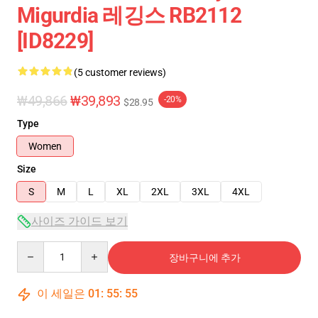
Migurdia 레깅스 RB2112
[ID8229]
(5 customer reviews)
₩49,866
₩39,893
-20%
$28.95
Type
Women
Size
S
M
L
XL
2XL
3XL
4XL
사이즈 가이드 보기
Quantity
장바구니에 추가
이 세일은
01
:
55
:
54