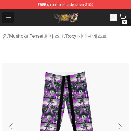
FREE
shipping on orders over $100
Mushoku Tensei Store - Official Mushoku Tensei Mercha
Open menu
홈
/
Mushoku Tensei 회사 소개
/
Roxy 기타 팟캐스트