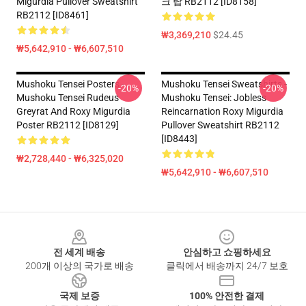
Migurdia Pullover Sweatshirt
크 탑 RB2112 [ID8158]
RB2112 [ID8461]
₩3,369,210
$24.45
₩5,642,910 - ₩6,607,510
Mushoku Tensei Posters -
Mushoku Tensei Sweatshirts -
-20%
-20%
Mushoku Tensei Rudeus
Mushoku Tensei: Jobless
Greyrat And Roxy Migurdia
Reincarnation Roxy Migurdia
Poster RB2112 [ID8129]
Pullover Sweatshirt RB2112
[ID8443]
₩2,728,440 - ₩6,325,020
₩5,642,910 - ₩6,607,510
Footer
전 세계 배송
안심하고 쇼핑하세요
200개 이상의 국가로 배송
클릭에서 배송까지 24/7 보호
국제 보증
100% 안전한 결제