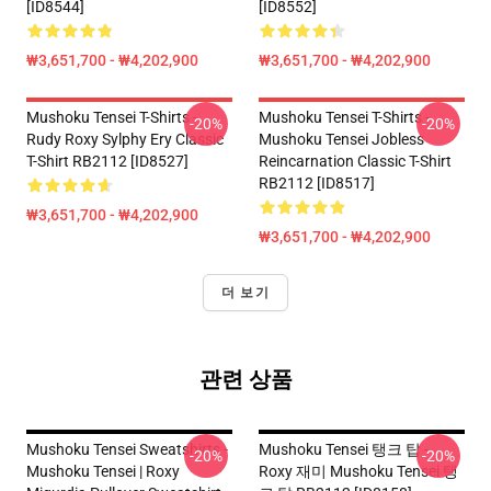
[ID8544]
[ID8552]
₩3,651,700 - ₩4,202,900
₩3,651,700 - ₩4,202,900
Mushoku Tensei T-Shirts -
Mushoku Tensei T-Shirts -
-20%
-20%
Rudy Roxy Sylphy Ery Classic
Mushoku Tensei Jobless
T-Shirt RB2112 [ID8527]
Reincarnation Classic T-Shirt
RB2112 [ID8517]
₩3,651,700 - ₩4,202,900
₩3,651,700 - ₩4,202,900
더 보기
관련 상품
Mushoku Tensei Sweatshirts -
Mushoku Tensei 탱크 탑 -
-20%
-20%
Mushoku Tensei | Roxy
Roxy 재미 Mushoku Tensei 탱