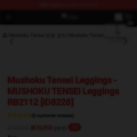
FREE
shipping on orders over $100
blank template
Open menu
Mushoku Tensei Store - Official 
홈
/
Mushoku Tensei 운동 장치
/
Mushoku Tensei 관련 상품
Mushoku Tensei Leggings -
MUSHOKU TENSEI Leggings
RB2112 [ID8228]
(6 customer reviews)
₩49,866
₩39,893
-20%
$28.95