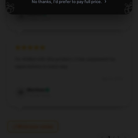
›
No thanks, I'd prefer to pay full price.
🎁
🎁
Sep 26, 2024
Samuel
S
Verified owner
I’m thrilled with this product; it has surpassed my
expectations in every way.
Sep 22, 2024
Matthew
M
Verified owner
Write your review