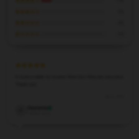
★★★★☆
17%
★★★☆☆
0%
★★☆☆☆
0%
★☆☆☆☆
0%
It took a while to receive them but they are very nice.
Thank you
Dec 5, 2024
Charlotte
C
Verified owner