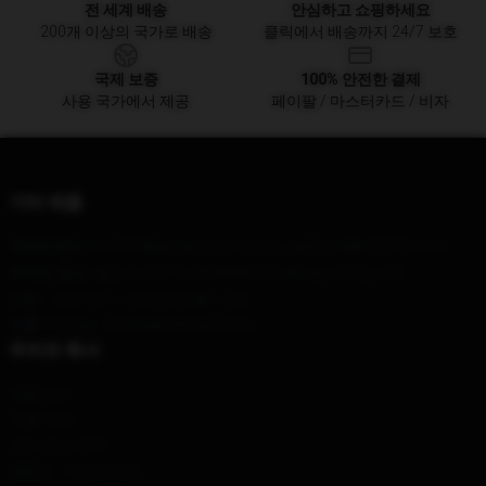
전 세계 배송
안심하고 쇼핑하세요
200개 이상의 국가로 배송
클릭에서 배송까지 24/7 보호
국제 보증
100% 안전한 결제
사용 국가에서 제공
페이팔 / 마스터카드 / 비자
기타 제품
우리의 본사
: 11167 Massachusetts Ave, 알링턴, MA 02476, 미국
우리의 창고
: 빌딩 3, 지구 3, Anzhenli, Chuxiong, 베이징, CN
시간 :
: 오전 9시 ~ 오후 5시 (월 ~ 금)
이름 *
이메일 : mushokutensei.store
우리의 회사
제품 정보
이용 약관
개인 정보 정책
DMCA - 저작권 정책