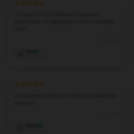
The product is outstanding and surpasses
expectations. It's dependable, effective, and highly
useful.
Dec 3, 2024
Amy
A
Verified owner
I’m very pleased with how effective and durable this
product is.
Dec 3, 2024
Oliver
O
Verified owner