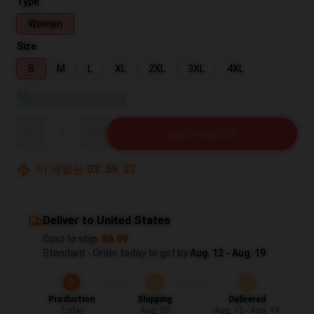
Type
Women
Size
S
M
L
XL
2XL
3XL
4XL
사이즈 가이드 보기
Quantity
장바구니에 추가
이 세일은
03
:
59
:
26
Deliver to United States
Cost to ship:
$6.99
Standard - Order today to get by
Aug. 12 - Aug. 19
Production
Shipping
Delivered
Today
Aug. 08
Aug. 12 - Aug. 19