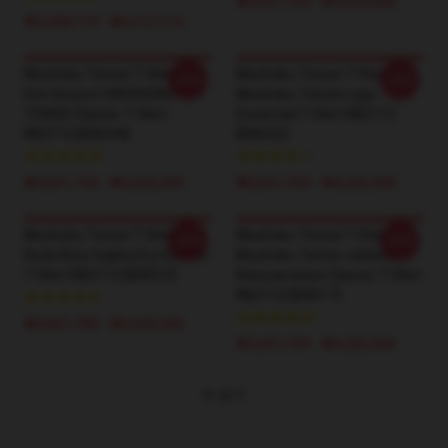
₩3,651,700 - ₩4,202,900
₩3,438,110 - ₩4,127,110
Mushoku Tensei T-Shirts -
Mushoku Tensei T-Shirts -
-20%
-20%
Eris Greyrat | MUSHOKU
Mushoku Tensei Logo
TENSEI Classic T-Shirt
Essential T-Shirt RB2112
RB2112 [ID8544]
[ID8552]
₩3,651,700 - ₩4,202,900
₩3,651,700 - ₩4,202,900
Mushoku Tensei T-Shirts -
Mushoku Tensei T-Shirts -
-20%
-20%
Rudy Roxy Sylphy Ery Classic
Mushoku Tensei Jobless
T-Shirt RB2112 [ID8527]
Reincarnation Classic T-Shirt
RB2112 [ID8517]
₩3,651,700 - ₩4,202,900
₩3,651,700 - ₩4,202,900
더 보기