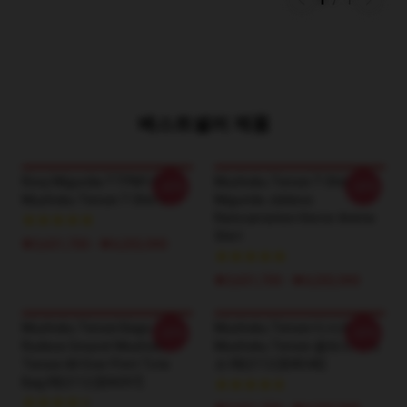
1
/
1
베스트셀러 제품
Roxy Migurdia TTPM1401
Mushoku Tensei T-Shirt -
-20%
-20%
Mushoku Tensei T-Shirts
Migurida Jobless
Reincarnation Horror Anime
Shirt
₩3,651,700 - ₩4,202,900
₩3,651,700 - ₩4,202,900
Mushoku Tensei Bags -
Mushoku Tensei 티셔츠 -
-20%
-20%
Rudeus Greyrat Mushoku
Mushoku Tensei 클래식 티셔
Tensei All Over Print Tote
츠 RB2112 [ID8540]
Bag RB2112 [ID8397]