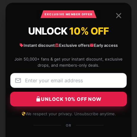
EXCLUSIVE MEMBER OFFER
UNLOCK
10% OFF
Expectations were low, but the product exceeded
them. Definitely recommend.
Instant discount
Exclusive offers
Early access
Nov 6, 2024
Join 50,000+ fans & get your instant discount, exclusive
drops, and members-only deals.
Steven
S
Verified owner
UNLOCK 10% OFF NOW
The product matches its description perfectly. It’s
We respect your privacy. Unsubscribe anytime.
of high quality and performs excellently for everyday
OR
use.