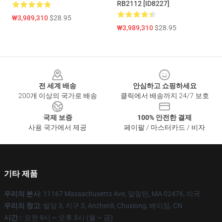
RB2112 [ID8227]
₩3,989,310
$28.95
₩3,989,310
$28.95
Footer
전 세계 배송
안심하고 쇼핑하세요
200개 이상의 국가로 배송
클릭에서 배송까지 24/7 보호
국제 보증
100% 안전한 결제
사용 국가에서 제공
페이팔 / 마스터카드 / 비자
기타 제품
우리의 본사
: 11167 Massachusetts Ave, 알링턴, MA 02476, 미국
우리의 창고
: 빌딩 3, 지구 3, Anzhenli, Chuxiong, 베이징, CN
시간 :
: 오전 9시 ~ 오후 5시 (월 ~ 금)