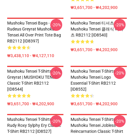
₩3,651,700 - ₩4,202,900
Mushoku Tensei Bags -
Mushoku Tensei 티셔츠 -
-20%
-20%
Rudeus Greyrat Mushoku
Mushoku Tensei 클래식 티셔
Tensei All Over Print Tote Bag
츠 RB2112 [ID8540]
RB2112 [ID8397]
₩3,651,700 - ₩4,202,900
₩3,438,110 - ₩4,127,110
Mushoku Tensei T-Shirts - Eris
Mushoku Tensei T-Shirts -
-20%
-20%
Greyrat | MUSHOKU TENSEI
Mushoku Tensei Logo
Classic T-Shirt RB2112
Essential T-Shirt RB2112
[ID8544]
[ID8552]
₩3,651,700 - ₩4,202,900
₩3,651,700 - ₩4,202,900
Mushoku Tensei T-Shirts -
Mushoku Tensei T-Shirts -
-20%
-20%
Rudy Roxy Sylphy Ery Classic
Mushoku Tensei Jobless
T-Shirt RB2112 [ID8527]
Reincarnation Classic T-Shirt