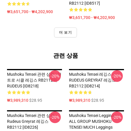
RB2112 [ID8517]
₩3,651,700 - ₩4,202,900
₩3,651,700 - ₩4,202,900
더 보기
관련 상품
Mushoku Tensei 관련 상품 - 레
Mushoku Tensei 레깅스 -
-20%
-20%
트로 서클 레깅스 RB2112의
RUDEUS GREYRAT 레깅스
RUDEUS [ID8218]
RB2112 [ID8214]
₩3,989,310
$28.95
₩3,989,310
$28.95
Mushoku Tensei 관련 상품 -
Mushoku Tensei Leggings -
-20%
-20%
Rudeus Greyrat 레깅스
ALL GROUP MUSHOKU
RB2112 [ID8226]
TENSEI MUCH Leggings