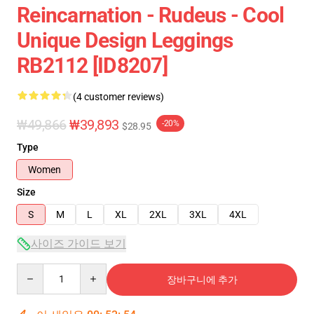
Reincarnation - Rudeus - Cool
Unique Design Leggings
RB2112 [ID8207]
(4 customer reviews)
₩49,866
₩39,893
-20%
$28.95
Type
Women
Size
S
M
L
XL
2XL
3XL
4XL
사이즈 가이드 보기
Quantity
장바구니에 추가