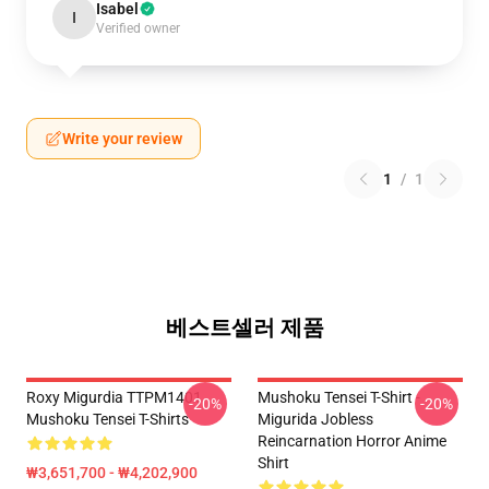
Isabel
I
Verified owner
Write your review
1
/
1
베스트셀러 제품
Roxy Migurdia TTPM1401
Mushoku Tensei T-Shirt -
-20%
-20%
Mushoku Tensei T-Shirts
Migurida Jobless
Reincarnation Horror Anime
Shirt
₩3,651,700 - ₩4,202,900