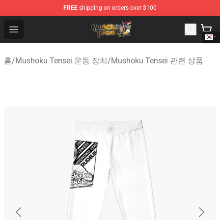
FREE
shipping on orders over $100
Mushoku Tensei Store - Official Mushoku Tensei Mercha
Open menu
홈
/
Mushoku Tensei 운동 장치
/
Mushoku Tensei 관련 상품