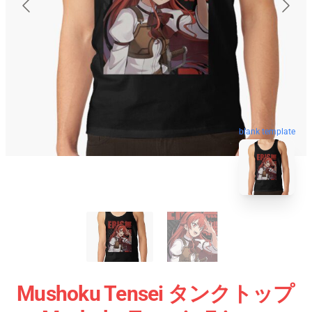
blank template
Mushoku Tensei タンクトップ