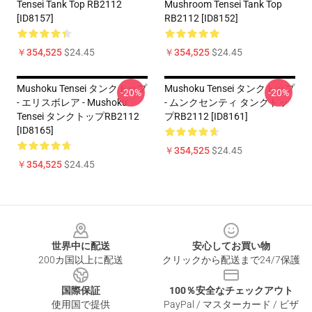
Tensei Tank Top RB2112
Mushroom Tensei Tank Top
[ID8157]
RB2112 [ID8152]
￥354,525
$24.45
￥354,525
$24.45
Mushoku Tensei タンクトップ
Mushoku Tensei タンクトップ
-20%
-20%
- エリスボレア - Mushoku
- ムンクセンティ タンクトッ
Tensei タンクトップRB2112
プRB2112 [ID8161]
[ID8165]
￥354,525
$24.45
￥354,525
$24.45
Footer
世界中に配送
安心してお買い物
200カ国以上に配送
クリックから配送まで24/7保護
国際保証
100％安全なチェックアウト
使用国で提供
PayPal / マスターカード / ビザ