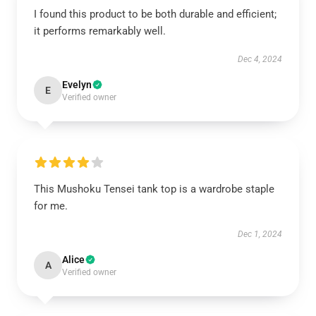
I found this product to be both durable and efficient;
it performs remarkably well.
Dec 4, 2024
Evelyn
E
Verified owner
This Mushoku Tensei tank top is a wardrobe staple
for me.
Dec 1, 2024
Alice
A
Verified owner