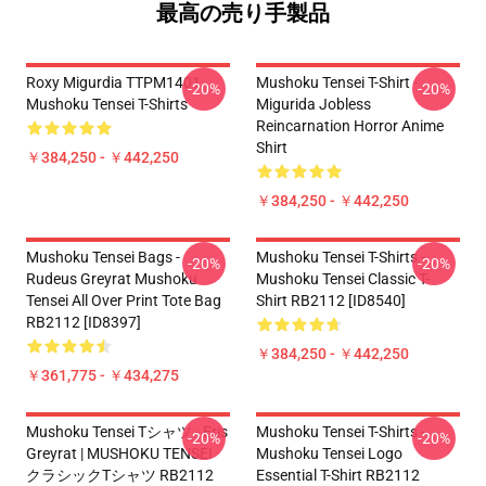
最高の売り手製品
Roxy Migurdia TTPM1401
Mushoku Tensei T-Shirt -
-20%
-20%
Mushoku Tensei T-Shirts
Migurida Jobless
Reincarnation Horror Anime
Shirt
￥384,250 - ￥442,250
￥384,250 - ￥442,250
Mushoku Tensei Bags -
Mushoku Tensei T-Shirts -
-20%
-20%
Rudeus Greyrat Mushoku
Mushoku Tensei Classic T-
Tensei All Over Print Tote Bag
Shirt RB2112 [ID8540]
RB2112 [ID8397]
￥384,250 - ￥442,250
￥361,775 - ￥434,275
Mushoku Tensei Tシャツ - Eris
Mushoku Tensei T-Shirts -
-20%
-20%
Greyrat | MUSHOKU TENSEI
Mushoku Tensei Logo
クラシックTシャツ RB2112
Essential T-Shirt RB2112