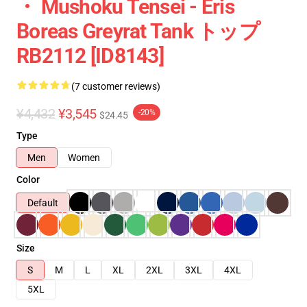
・ Mushoku Tensei - Eris
Boreas Greyrat Tank トップ
RB2112 [ID8143]
(7 customer reviews)
¥4,432
¥3,545
-20%
$24.45
Type
Men
Women
Color
Default
Size
S
M
L
XL
2XL
3XL
4XL
5XL