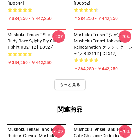
[ID8544]
[ID8552]
￥384,250 - ￥442,250
￥384,250 - ￥442,250
Mushoku Tensei T-Shirts -
Mushoku Tensei Tシャツ -
-20%
-20%
Rudy Roxy Sylphy Ery Classic
Mushoku Tensei Jobless
T-Shirt RB2112 [ID8527]
Reincarnation クラシック T シ
ャツ RB2112 [ID8517]
￥384,250 - ￥442,250
￥384,250 - ￥442,250
もっと見る
関連商品
Mushoku Tensei Tank Tops -
Mushoku Tensei Tank Tops -
-20%
-20%
Rudeus Greyrat Mushoku
Cute Ghislaine Dedoldia In