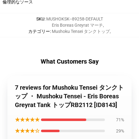
倫理的なソース
SKU
:
MUSHOKSK--89258-DEFAULT
Eris Boreas Greyrat マーチ
,
カテゴリー
:
Mushoku Tensei タンクトップ
,
What Customers Say
7 reviews for Mushoku Tensei タンクト
ップ ・ Mushoku Tensei - Eris Boreas
Greyrat Tank トップRB2112 [ID8143]
★★★★★
71%
★★★★☆
29%