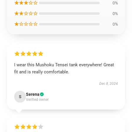
★★★☆☆
0%
★★☆☆☆
0%
★☆☆☆☆
0%
I wear this Mushoku Tensei tank everywhere! Great
fit and is really comfortable.
Dec 8, 2024
Serena
S
Verified owner