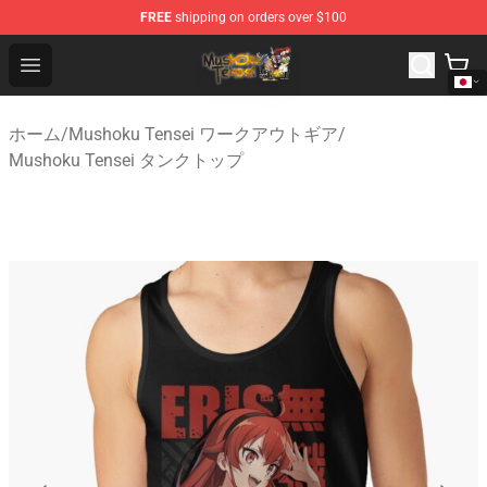
FREE
shipping on orders over $100
Mushoku Tensei Store - Official Mushoku Tensei Mercha
Open menu
ホーム
/
Mushoku Tensei ワークアウトギア
/
Mushoku Tensei タンクトップ