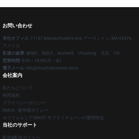
お問い合わせ
本社オフィス
: 11167 Massachusetts Ave, アーリントン, MA 02476,
アメリカ
私達の倉庫
: 建物3、地区3、Anzhenli、Chuxiong、北京、CN
営業時間
: 9:00～18:00(月～金)
電子メール
: info@mushokutensei.store
会社案内
私たちについて
利用規約
プライバシーポリシー
DMCA - 著作権ポリシー
カリフォルニアSB657: サプライチェーンの透明性法
当社のサポート
配送&配送ポリシー