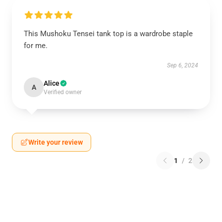
This Mushoku Tensei tank top is a wardrobe staple
for me.
Sep 6, 2024
Alice
A
Verified owner
Write your review
1
/
2