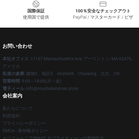
国際保証
100％安全なチェックアウト
使用国で提供
PayPal / マスターカード / ビザ
お問い合わせ
本社オフィス
: 11167 Massachusetts Ave, アーリントン, MA 02476,
アメリカ
私達の倉庫
: 建物3、地区3、Anzhenli、Chuxiong、北京、CN
営業時間
: 9:00～18:00(月～金)
電子メール
: info@mushokutensei.store
会社案内
私たちについて
利用規約
プライバシーポリシー
DMCA - 著作権ポリシー
カリフォルニアSB657: サプライチェーンの透明性法