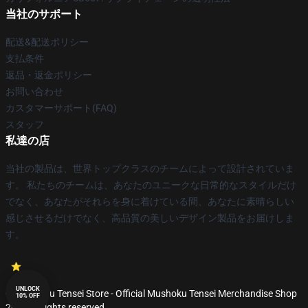
当社のサポート
配送&配送ポリシー
支払条件
返品・返金ポリシー
お問い合わせ
カスタマーサポート(FAQ)
スタッフ
私達の店
当社の製品は、世界トップクラスのチームによって設計されていま
す。 私たちのチームは、あなたのユニークな日常的なスタイルだけ
でなく、あなたがそれらを身に着けている間、あなたに素晴らしい
感じさせるだけでなく、高品質の美しいデザイン製品をお届けしま
す。
UNLOCK
© Mushoku Tensei Store - Official Mushoku Tensei Merchandise Shop
10% OFF
2026 all rights reserved