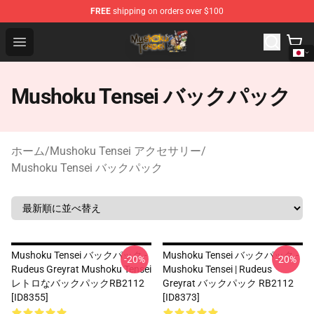
FREE
shipping on orders over $100
Mushoku Tensei Store - Official Mushoku Tensei Mercha
Open menu
Mushoku Tensei バックパック
ホーム
/
Mushoku Tensei アクセサリー
/
Mushoku Tensei バックパック
Mushoku Tensei バックパック -
Mushoku Tensei バックパック -
-20%
-20%
Rudeus Greyrat Mushoku Tensei
Mushoku Tensei | Rudeus
レトロなバックパックRB2112
Greyrat バックパック RB2112
[ID8355]
[ID8373]