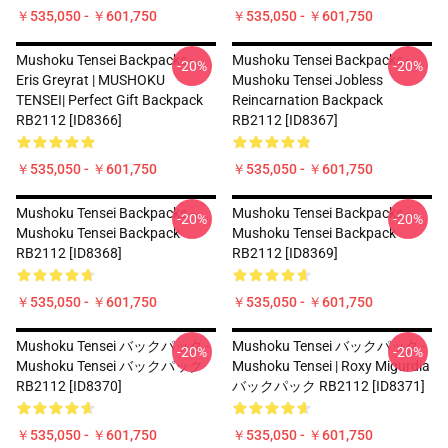
￥535,050 - ￥601,750
￥535,050 - ￥601,750
Mushoku Tensei Backpacks -
Mushoku Tensei Backpacks -
-20%
-20%
Eris Greyrat | MUSHOKU
Mushoku Tensei Jobless
TENSEI| Perfect Gift Backpack
Reincarnation Backpack
RB2112 [ID8366]
RB2112 [ID8367]
￥535,050 - ￥601,750
￥535,050 - ￥601,750
Mushoku Tensei Backpacks -
Mushoku Tensei Backpacks -
-20%
-20%
Mushoku Tensei Backpack
Mushoku Tensei Backpack
RB2112 [ID8368]
RB2112 [ID8369]
￥535,050 - ￥601,750
￥535,050 - ￥601,750
Mushoku Tensei バックパック -
Mushoku Tensei バックパック -
-20%
-20%
Mushoku Tensei バックパック
Mushoku Tensei | Roxy Migurdia
RB2112 [ID8370]
バックパック RB2112 [ID8371]
￥535,050 - ￥601,750
￥535,050 - ￥601,750