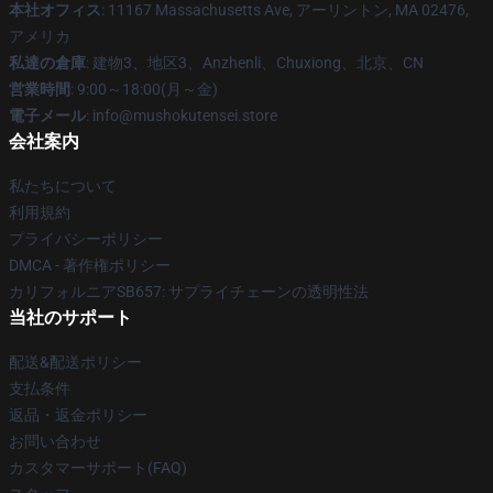
本社オフィス
: 11167 Massachusetts Ave, アーリントン, MA 02476,
アメリカ
私達の倉庫
: 建物3、地区3、Anzhenli、Chuxiong、北京、CN
営業時間
: 9:00～18:00(月～金)
電子メール
: info@mushokutensei.store
会社案内
私たちについて
利用規約
プライバシーポリシー
DMCA - 著作権ポリシー
カリフォルニアSB657: サプライチェーンの透明性法
当社のサポート
配送&配送ポリシー
支払条件
返品・返金ポリシー
お問い合わせ
カスタマーサポート(FAQ)