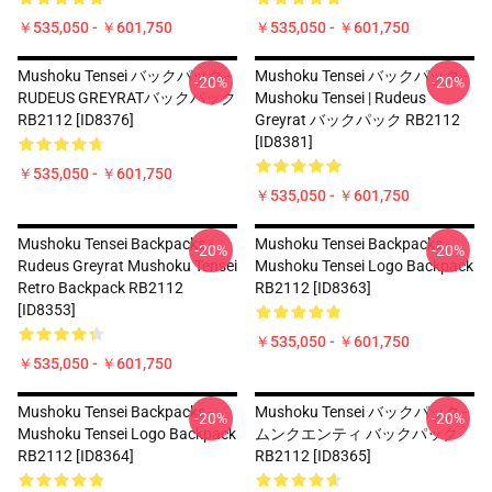
￥535,050 - ￥601,750
￥535,050 - ￥601,750
Mushoku Tensei バックパック -
Mushoku Tensei バックパック -
-20%
-20%
RUDEUS GREYRATバックパック
Mushoku Tensei | Rudeus
RB2112 [ID8376]
Greyrat バックパック RB2112
[ID8381]
￥535,050 - ￥601,750
￥535,050 - ￥601,750
Mushoku Tensei Backpacks -
Mushoku Tensei Backpacks -
-20%
-20%
Rudeus Greyrat Mushoku Tensei
Mushoku Tensei Logo Backpack
Retro Backpack RB2112
RB2112 [ID8363]
[ID8353]
￥535,050 - ￥601,750
￥535,050 - ￥601,750
Mushoku Tensei Backpacks -
Mushoku Tensei バックパック -
-20%
-20%
Mushoku Tensei Logo Backpack
ムンクエンティ バックパック
RB2112 [ID8364]
RB2112 [ID8365]