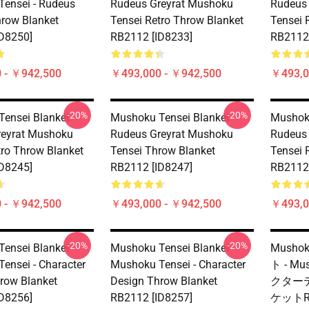
ensei - Rudeus
Rudeus Greyrat Mushoku
Rudeus
hrow Blanket
Tensei Retro Throw Blanket
Tensei 
D8250]
RB2112 [ID8233]
RB2112 
 - ￥942,500
￥493,000 - ￥942,500
￥493,0
-20%
-20%
ensei Blanket -
Mushoku Tensei Blanket -
Mushoku
reyrat Mushoku
Rudeus Greyrat Mushoku
Rudeus
tro Throw Blanket
Tensei Throw Blanket
Tensei 
D8245]
RB2112 [ID8247]
RB2112 
 - ￥942,500
￥493,000 - ￥942,500
￥493,0
-20%
-20%
ensei Blanket -
Mushoku Tensei Blanket -
Musho
ensei - Character
Mushoku Tensei - Character
ト - Mu
row Blanket
Design Throw Blanket
クター
D8256]
RB2112 [ID8257]
ケットRB2