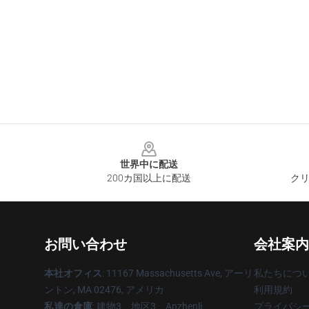
Footer
世界中に配送
200カ国以上に配送
クリ
お問い合わせ
会社案内
本社オフィス
: 11167 Massachusetts Ave, アーリ
私たちにつ
ントン, MA 02476, アメリカ
利用規約
私達の倉庫
: 建物3、地区3、Anzhenli、
プライバシ