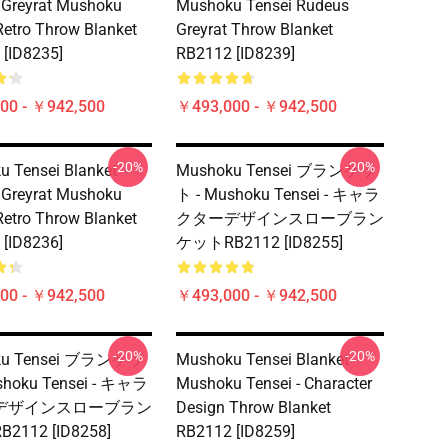
 Greyrat Mushoku
Mushoku Tensei Rudeus
Retro Throw Blanket
Greyrat Throw Blanket
[ID8235]
RB2112 [ID8239]
00 - ￥942,500
￥493,000 - ￥942,500
-20%
-20%
 Tensei Blanket -
Mushoku Tensei ブランケッ
 Greyrat Mushoku
ト - Mushoku Tensei - キャラ
Retro Throw Blanket
クターデザインスローブラン
[ID8236]
ケットRB2112 [ID8255]
00 - ￥942,500
￥493,000 - ￥942,500
-20%
-20%
ku Tensei ブランケッ
Mushoku Tensei Blanket -
shoku Tensei - キャラ
Mushoku Tensei - Character
デザインスローブラン
Design Throw Blanket
112 [ID8258]
RB2112 [ID8259]