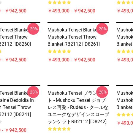
 - ￥942,500
￥493,000 - ￥942,500
￥493,0
-20%
-20%
ensei Blanket -
Mushoku Tensei Blanket -
Mushoku
Tensei Throw
Mushoku Tensei Throw
Mushok
B2112 [ID8260]
Blanket RB2112 [ID8261]
Blanket
 - ￥942,500
￥493,000 - ￥942,500
￥493,0
-20%
-20%
ensei Blanket -
Mushoku Tensei ブランケッ
Mushoku
aine Dedoldia In
ト - Mushoku Tensei ジョブ
Mushok
 Tensei Throw
レス再発 - Rudeus - クールな
Blanket
B2112 [ID8241]
ユニークなデザインスローブ
ランケットRB2112 [ID8242]
￥493,0
 - ￥942,500