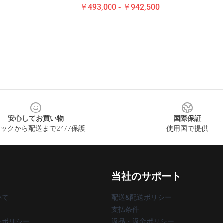
￥493,000 - ￥942,500
安心してお買い物
国際保証
ックから配送まで24/7保護
使用国で提供
当社のサポート
いて
配送&配送ポリシー
支払条件
ーポリシー
返品・返金ポリシー