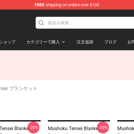
FREE
shipping on orders over $100
handise Shop
ショップ
カテゴリーで購入
注文追跡
ブログ
お
ト
Tensei ブランケット
-20%
-20%
ensei Blanket -
Mushoku Tensei Blanket -
Mushoku