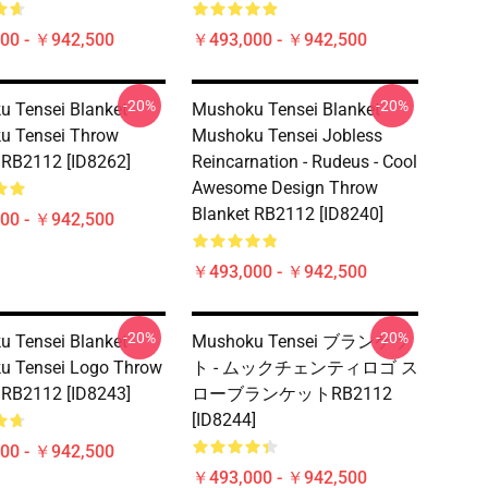
00 - ￥942,500
￥493,000 - ￥942,500
-20%
-20%
 Tensei Blanket -
Mushoku Tensei Blanket -
u Tensei Throw
Mushoku Tensei Jobless
 RB2112 [ID8262]
Reincarnation - Rudeus - Cool
Awesome Design Throw
Blanket RB2112 [ID8240]
00 - ￥942,500
￥493,000 - ￥942,500
-20%
-20%
 Tensei Blanket -
Mushoku Tensei ブランケッ
u Tensei Logo Throw
ト - ムックチェンティロゴ ス
 RB2112 [ID8243]
ローブランケットRB2112
[ID8244]
00 - ￥942,500
￥493,000 - ￥942,500