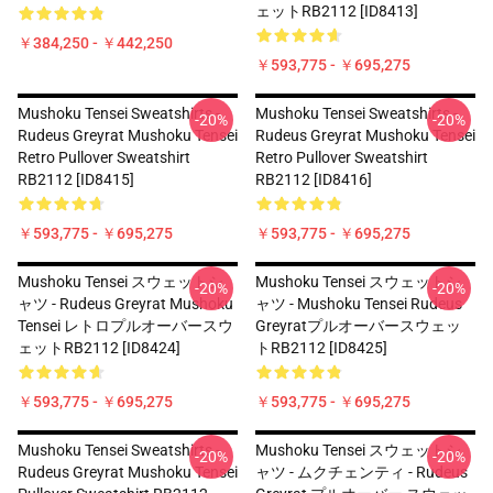
ェットRB2112 [ID8413]
￥384,250 - ￥442,250
￥593,775 - ￥695,275
Mushoku Tensei Sweatshirts -
Mushoku Tensei Sweatshirts -
-20%
-20%
Rudeus Greyrat Mushoku Tensei
Rudeus Greyrat Mushoku Tensei
Retro Pullover Sweatshirt
Retro Pullover Sweatshirt
RB2112 [ID8415]
RB2112 [ID8416]
￥593,775 - ￥695,275
￥593,775 - ￥695,275
Mushoku Tensei スウェットシ
Mushoku Tensei スウェットシ
-20%
-20%
ャツ - Rudeus Greyrat Mushoku
ャツ - Mushoku Tensei Rudeus
Tensei レトロプルオーバースウ
Greyratプルオーバースウェッ
ェットRB2112 [ID8424]
トRB2112 [ID8425]
￥593,775 - ￥695,275
￥593,775 - ￥695,275
Mushoku Tensei Sweatshirts -
Mushoku Tensei スウェットシ
-20%
-20%
Rudeus Greyrat Mushoku Tensei
ャツ - ムクチェンティ - Rudeus