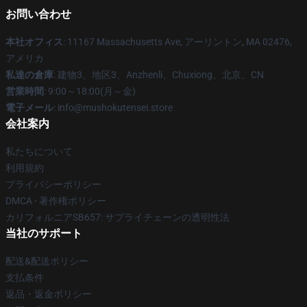
お問い合わせ
本社オフィス
: 11167 Massachusetts Ave, アーリントン, MA 02476,
アメリカ
私達の倉庫
: 建物3、地区3、Anzhenli、Chuxiong、北京、CN
営業時間
: 9:00～18:00(月～金)
電子メール
: info@mushokutensei.store
会社案内
私たちについて
利用規約
プライバシーポリシー
DMCA - 著作権ポリシー
カリフォルニアSB657: サプライチェーンの透明性法
当社のサポート
配送&配送ポリシー
支払条件
返品・返金ポリシー