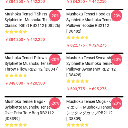
￥384,250 - ￥442,250
￥384,250 - ￥442,250
Mushoku Tensei T-Shirts -
Mushoku Tensei Hoodies -
-20%
-20%
Sylphiette - Mushoku Tensei
Sylphiette Mushoku Tensei
Classic T-Shirt RB2112 [ID8526]
Pullover Hoodie RB2112
[ID8482]
￥384,250 - ￥442,250
￥622,775 - ￥724,275
Mushoku Tensei Pillows -
Mushoku Tensei Sweatshirts -
-20%
-20%
Sylphiette Mushoku Tensei
Sylphiette Mushoku Tensei
Throw Pillow RB2112 [ID8347]
Pullover Sweatshirt RB2112
[ID8428]
￥348,000 - ￥420,500
￥593,775 - ￥695,275
Mushoku Tensei Bags -
Mushoku Tensei Mugs - シルフ
-20%
-20%
Sylphiette Mushoku Tensei All
ィエット Mushoku Tensei クラ
Over Print Tote Bag RB2112
シックマグカップRB2112
[ID8399]
[ID8309]