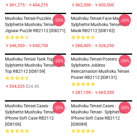
￥361,775 - ￥434,275
￥362,500 - ￥420,500
Mushoku Tensei Puzzles -
Mushoku Tensei Face Masks -
-20%
-20%
Sylphiette Mushoku Tensei
Sylphiette Mushoku Tensei Flat
Jigsaw Puzzle RB2112 [ID8271]
Mask RB2112 [ID8192]
￥346,550 - ￥630,750
￥288,405 - ￥326,250
Mushoku Tensei Tank Tops -
Mushoku Tensei Posters -
-20%
-20%
Sylphiette Mushoku Tensei Tank
Sylphiette Jobless
Top RB2112 [ID8159]
Reincarnation Mushoku Tensei
Poster RB2112 [ID8131]
￥354,525
$24.45
￥287,100 - ￥665,550
Mushoku Tensei Cases -
Mushoku Tensei Cases -
-20%
-20%
Sylphiette Mushoku Tensei
Mushoku Tensei - Sylphiette
IPhone Soft Case RB2112
IPhone Soft Case RB2112
[ID8106]
[ID8089]