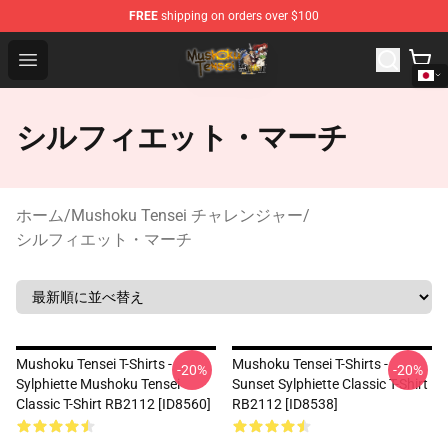
FREE
shipping on orders over $100
Mushoku Tensei Store - Official Mushoku Tensei Mercha
Open menu
シルフィエット・マーチ
ホーム
/
Mushoku Tensei チャレンジャー
/
シルフィエット・マーチ
Mushoku Tensei T-Shirts -
Mushoku Tensei T-Shirts -
-20%
-20%
Sylphiette Mushoku Tensei
Sunset Sylphiette Classic T-Shirt
Classic T-Shirt RB2112 [ID8560]
RB2112 [ID8538]