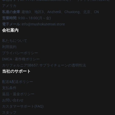
アメリカ
私達の倉庫
: 建物3、地区3、Anzhenli、Chuxiong、北京、CN
営業時間
: 9:00～18:00(月～金)
電子メール
: info@mushokutensei.store
会社案内
私たちについて
利用規約
プライバシーポリシー
DMCA - 著作権ポリシー
カリフォルニアSB657: サプライチェーンの透明性法
当社のサポート
配送&配送ポリシー
支払条件
返品・返金ポリシー
お問い合わせ
カスタマーサポート(FAQ)
スタッフ