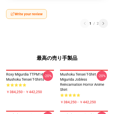
Write your review
1
/
2
最高の売り手製品
Roxy Migurdia TTPM1401
Mushoku Tensei T-Shirt -
-20%
-20%
Mushoku Tensei T-Shirts
Migurida Jobless
Reincarnation Horror Anime
Shirt
￥384,250 - ￥442,250
￥384,250 - ￥442,250