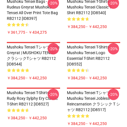
Mushoku Tensei Bags -
Mushoku Tensei T-Shirts -
-20%
-20%
Rudeus Greyrat Mushoku
Mushoku Tensei Classic T-
Tensei All Over Print Tote Bag
Shirt RB2112 [ID8540]
RB2112 [ID8397]
￥384,250 - ￥442,250
￥361,775 - ￥434,275
Mushoku Tensei Tシャツ - Eris
Mushoku Tensei T-Shirts -
-20%
-20%
Greyrat | MUSHOKU TENSEI
Mushoku Tensei Logo
クラシックTシャツ RB2112
Essential T-Shirt RB2112
[ID8544]
[ID8552]
￥384,250 - ￥442,250
￥384,250 - ￥442,250
Mushoku Tensei T-Shirts -
Mushoku Tensei Tシャツ -
-20%
-20%
Rudy Roxy Sylphy Ery Classic
Mushoku Tensei Jobless
T-Shirt RB2112 [ID8527]
Reincarnation クラシック T シ
ャツ RB2112 [ID8517]
￥384,250 - ￥442,250
￥384,250 - ￥442,250