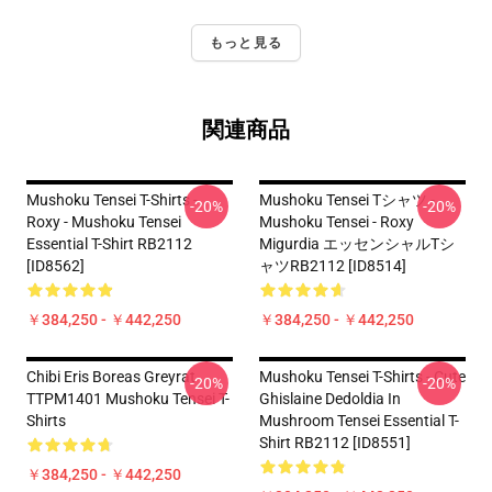
もっと見る
関連商品
Mushoku Tensei T-Shirts -
Mushoku Tensei Tシャツ -
-20%
-20%
Roxy - Mushoku Tensei
Mushoku Tensei - Roxy
Essential T-Shirt RB2112
Migurdia エッセンシャルTシ
[ID8562]
ャツRB2112 [ID8514]
￥384,250 - ￥442,250
￥384,250 - ￥442,250
Chibi Eris Boreas Greyrat
Mushoku Tensei T-Shirts - Cute
-20%
-20%
TTPM1401 Mushoku Tensei T-
Ghislaine Dedoldia In
Shirts
Mushroom Tensei Essential T-
Shirt RB2112 [ID8551]
￥384,250 - ￥442,250