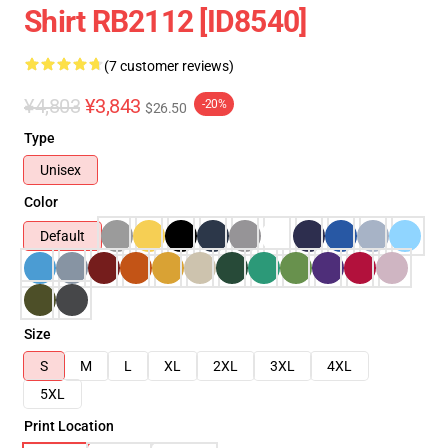
Shirt RB2112 [ID8540]
(7 customer reviews)
¥4,803
¥3,843
-20%
$26.50
Type
Unisex
Color
Default
Size
S
M
L
XL
2XL
3XL
4XL
5XL
Print Location