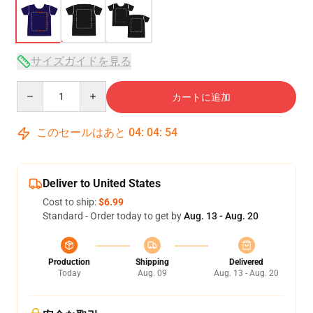
サイズガイドを見る
Quantity
カートに追加
このセールはあと
04
:
04
:
53
Deliver to United States
Cost to ship:
$6.99
Standard - Order today to get by
Aug. 13 - Aug. 20
Production
Shipping
Delivered
Today
Aug. 09
Aug. 13 - Aug. 20