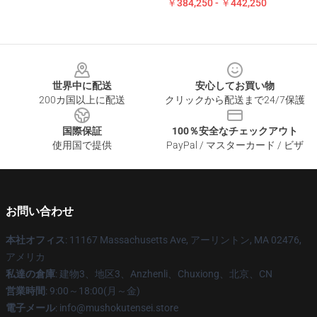
￥384,250 - ￥442,250
Footer
世界中に配送
安心してお買い物
200カ国以上に配送
クリックから配送まで24/7保護
国際保証
100％安全なチェックアウト
使用国で提供
PayPal / マスターカード / ビザ
お問い合わせ
本社オフィス
: 11167 Massachusetts Ave, アーリントン, MA 02476,
アメリカ
私達の倉庫
: 建物3、地区3、Anzhenli、Chuxiong、北京、CN
営業時間
: 9:00～18:00(月～金)
電子メール
: info@mushokutensei.store