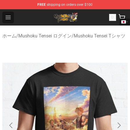
FREE
shipping on orders over $100
Mushoku Tensei Store - Official Mushoku Tensei Mercha
Open menu
ホーム
/
Mushoku Tensei ログイン
/
Mushoku Tensei Tシャツ