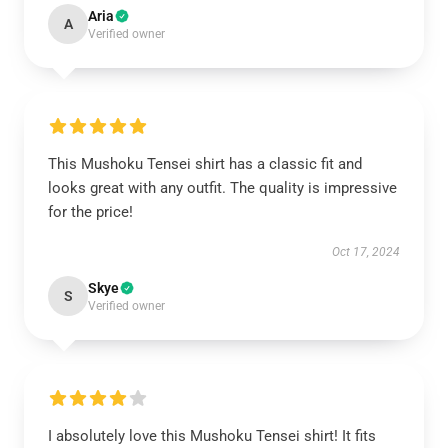
Aria
A
Verified owner
This Mushoku Tensei shirt has a classic fit and
looks great with any outfit. The quality is impressive
for the price!
Oct 17, 2024
Skye
S
Verified owner
I absolutely love this Mushoku Tensei shirt! It fits