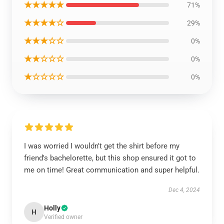
★★★★★
71%
★★★★☆
29%
★★★☆☆
0%
★★☆☆☆
0%
★☆☆☆☆
0%
I was worried I wouldn't get the shirt before my
friend's bachelorette, but this shop ensured it got to
me on time! Great communication and super helpful.
Dec 4, 2024
Holly
H
Verified owner