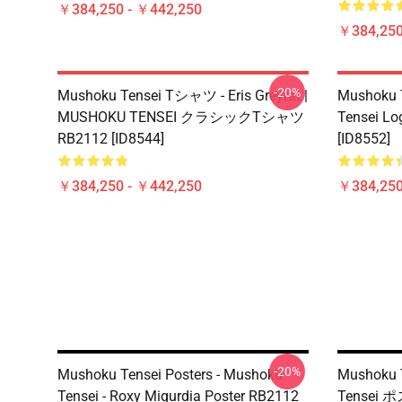
￥384,250 - ￥442,250
￥384,250
-20%
Mushoku Tensei Tシャツ - Eris Greyrat |
Mushoku T
MUSHOKU TENSEI クラシックTシャツ
Tensei Lo
RB2112 [ID8544]
[ID8552]
￥384,250 - ￥442,250
￥384,250
-20%
Mushoku Tensei Posters - Mushoku
Mushoku
Tensei - Roxy Migurdia Poster RB2112
Tensei ポ