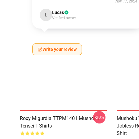
Nov 17, 2024
Lucas
L
Verified owner
Write your review
-20%
Roxy Migurdia TTPM1401 Mushoku
Mushoku T
Tensei T-Shirts
Jobless R
Shirt