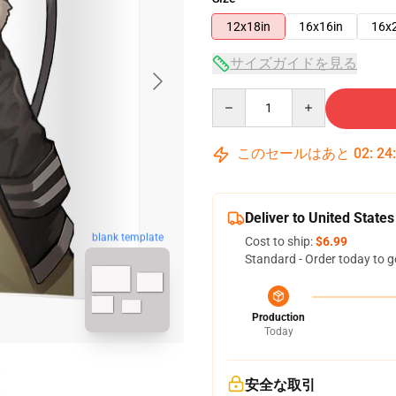
12x18in
16x16in
16x
サイズガイドを見る
Quantity
このセールはあと
02
:
24
Deliver to United States
blank template
Cost to ship:
$6.99
Standard - Order today to g
Production
Today
安全な取引