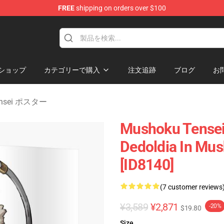
FREE
shipping on orders over $100
handise Shop
ショップ
カテゴリーで購入
注文追跡
ブログ
お
ensei ポスター
Mushoku Tensei 
Dedoldia In Mu
[ID8140]
(7 customer reviews
¥3,589
¥2,871
-20%
$19.80
Size