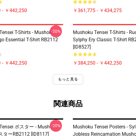
 - ￥442,250
￥361,775 - ￥434,275
-20%
ensei T-Shirts - Mushoku
Mushoku Tensei T-Shirts - Ru
go Essential T-Shirt RB2112
Sylphy Ery Classic T-Shirt R
[ID8527]
 - ￥442,250
￥384,250 - ￥442,250
もっと見る
関連商品
-20%
 Tensei ポスター - Mushoku
Mushoku Tensei Posters - Syl
スターRB2112 [ID8117]
Jobless Reincarnation Musho