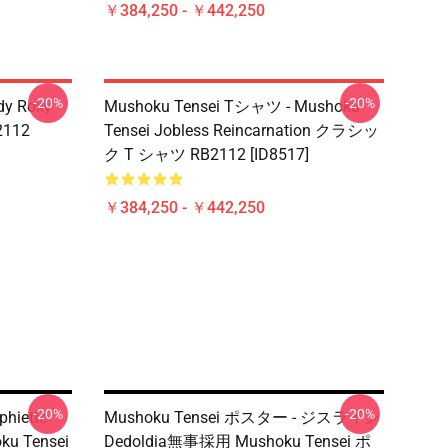
￥384,250 - ￥442,250
-20%
-20%
dy Roxy
Mushoku Tensei Tシャツ - Mushoku
B2112
Tensei Jobless Reincarnation クラシッ
ク T シャツ RB2112 [ID8517]
￥384,250 - ￥442,250
-20%
-20%
phiette
Mushoku Tensei ポスター - ジスライン
ku Tensei
Dedoldia無事採用 Mushoku Tensei ポ