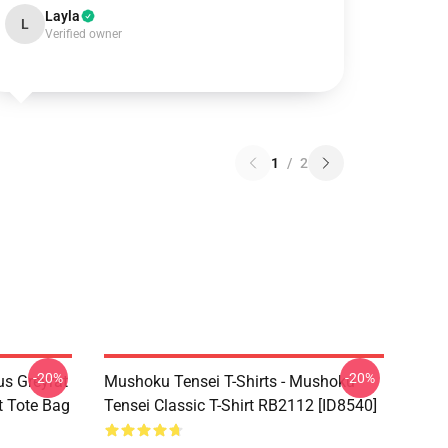
Layla
L
Verified owner
1
/
2
-20%
-20%
s Greyrat
Mushoku Tensei T-Shirts - Mushoku
t Tote Bag
Tensei Classic T-Shirt RB2112 [ID8540]