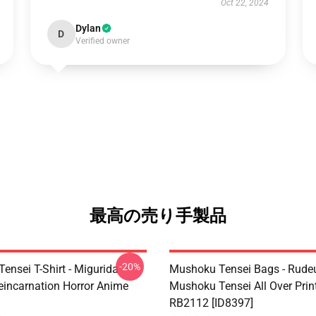
Oct 22, 2024
Dylan
D
Verified owner
最高の売り手製品
-20%
ensei T-Shirt - Migurida
Mushoku Tensei Bags - Rudeu
eincarnation Horror Anime
Mushoku Tensei All Over Prin
RB2112 [ID8397]