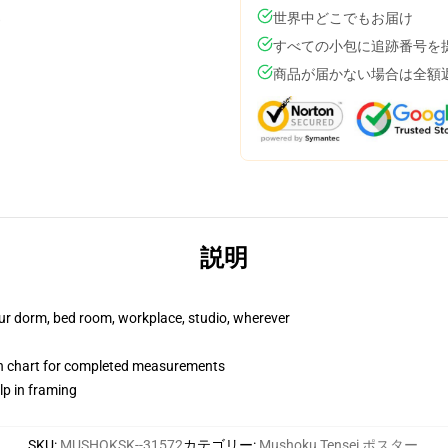
世界中どこでもお届け
すべての小包に追跡番号を
商品が届かない場合は全額
説明
your dorm, bed room, workplace, studio, wherever
on chart for completed measurements
lp in framing
SKU
:
MUSHOKSK--31572
カテゴリー
:
Mushoku Tensei ポスター
,