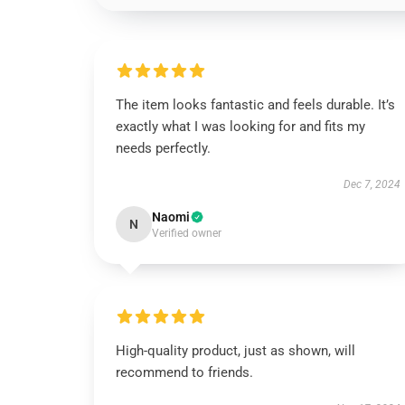
The item looks fantastic and feels durable. It’s
exactly what I was looking for and fits my
needs perfectly.
Dec 7, 2024
Naomi
N
Verified owner
High-quality product, just as shown, will
recommend to friends.