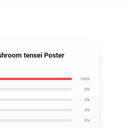
ushroom tensei Poster
100%
0%
0%
0%
0%