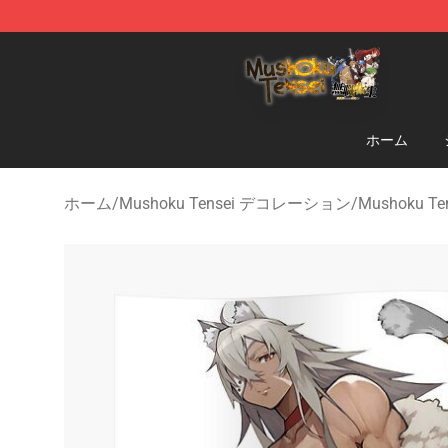
Mushoku Tensei Store - Official Mushoku Tensei Merc
ホーム
ホーム
/
Mushoku Tensei デコレーション
/
Mushoku T