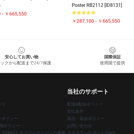
Poster RB2112 [ID8131]
 - ￥665,550
￥287,100 - ￥665,550
安心してお買い物
国際保証
ックから配送まで24/7保護
使用国で提供
当社のサポート
いて
配送&配送ポリシー
支払条件
ーポリシー
返品・返金ポリシー
著作権ポリシー
お問い合わせ
アSB657: サプライチェーンの透明
カスタマーサポート(FAQ)