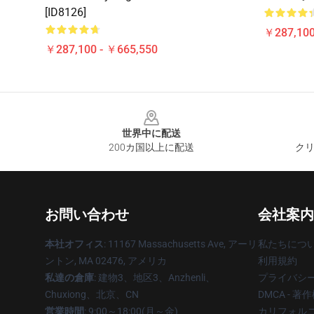
[ID8126]
￥287,100
￥287,100 - ￥665,550
Footer
世界中に配送
200カ国以上に配送
クリ
お問い合わせ
会社案内
本社オフィス
: 11167 Massachusetts Ave, アーリ
私たちにつ
ントン, MA 02476, アメリカ
利用規約
私達の倉庫
: 建物3、地区3、Anzhenli、
プライバシ
Chuxiong、北京、CN
DMCA - 
営業時間
: 9:00～18:00(月～金)
カリフォルニ