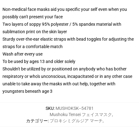
Non-medical face masks aid you specific your self even when you
possibly can't present your face
Two layers of soppy 95% polyester / 5% spandex material with
sublimation print on the skin layer
Sturdy over-the-ear elastic straps with bead toggles for adjusting the
straps for a comfortable match
Wash after every use
To be used by ages 13 and older solely
Shouldn't be utilized by or positioned on anybody who has bother
respiratory or who's unconscious, incapacitated or in any other case
unable to take away the masks with out help, together with
youngsters beneath age 3
SKU
:
MUSHOKSK--54781
Mushoku Tensei フェイスマスク
,
カテゴリー
:
プロキシミグルジア マーチ
,