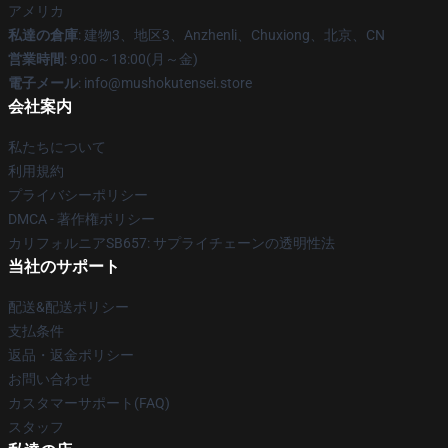
アメリカ
私達の倉庫
: 建物3、地区3、Anzhenli、Chuxiong、北京、CN
営業時間
: 9:00～18:00(月～金)
電子メール
: info@mushokutensei.store
会社案内
私たちについて
利用規約
プライバシーポリシー
DMCA - 著作権ポリシー
カリフォルニアSB657: サプライチェーンの透明性法
当社のサポート
配送&配送ポリシー
支払条件
返品・返金ポリシー
お問い合わせ
カスタマーサポート(FAQ)
スタッフ