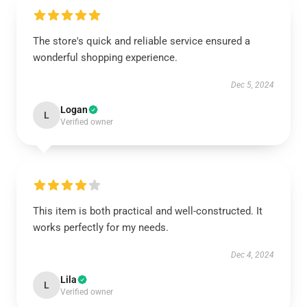
The store's quick and reliable service ensured a
wonderful shopping experience.
Dec 5, 2024
Logan
L
Verified owner
This item is both practical and well-constructed. It
works perfectly for my needs.
Dec 4, 2024
Lila
L
Verified owner