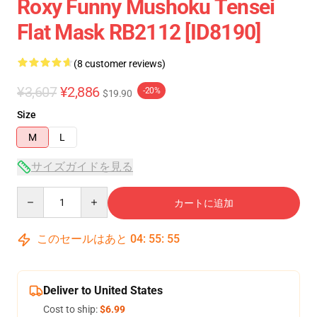
Roxy Funny Mushoku Tensei
Flat Mask RB2112 [ID8190]
(8 customer reviews)
¥3,607
¥2,886
-20%
$19.90
Size
M
L
サイズガイドを見る
Quantity
カートに追加
このセールはあと
04
:
55
:
54
Deliver to United States
Cost to ship:
$6.99