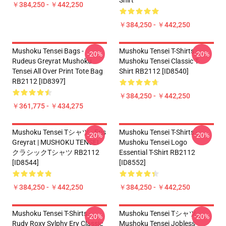
Shirt
￥384,250 - ￥442,250
￥384,250 - ￥442,250
Mushoku Tensei Bags -
Mushoku Tensei T-Shirts -
-20%
-20%
Rudeus Greyrat Mushoku
Mushoku Tensei Classic T-
Tensei All Over Print Tote Bag
Shirt RB2112 [ID8540]
RB2112 [ID8397]
￥384,250 - ￥442,250
￥361,775 - ￥434,275
Mushoku Tensei Tシャツ - Eris
Mushoku Tensei T-Shirts -
-20%
-20%
Greyrat | MUSHOKU TENSEI
Mushoku Tensei Logo
クラシックTシャツ RB2112
Essential T-Shirt RB2112
[ID8544]
[ID8552]
￥384,250 - ￥442,250
￥384,250 - ￥442,250
Mushoku Tensei T-Shirts -
Mushoku Tensei Tシャツ -
-20%
-20%
Rudy Roxy Sylphy Ery Classic
Mushoku Tensei Jobless