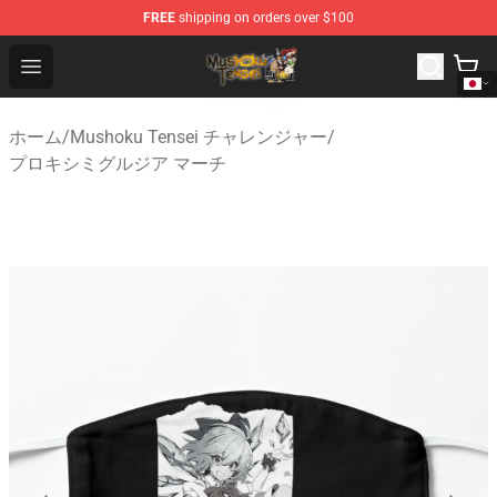
FREE
shipping on orders over $100
Mushoku Tensei Store - Official Mushoku Tensei Mercha
Open menu
ホーム
/
Mushoku Tensei チャレンジャー
/
プロキシミグルジア マーチ