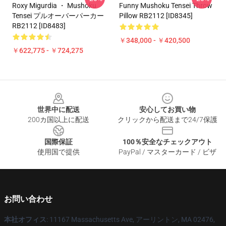
Roxy Migurdia ・ Mushoku
Funny Mushoku Tensei Throw
Tensei プルオーバーパーカー
Pillow RB2112 [ID8345]
RB2112 [ID8483]
￥348,000 - ￥420,500
￥622,775 - ￥724,275
Footer
世界中に配送
安心してお買い物
200カ国以上に配送
クリックから配送まで24/7保護
国際保証
100％安全なチェックアウト
使用国で提供
PayPal / マスターカード / ビザ
お問い合わせ
本社オフィス
: 11167 Massachusetts Ave, アーリントン, MA 02476,