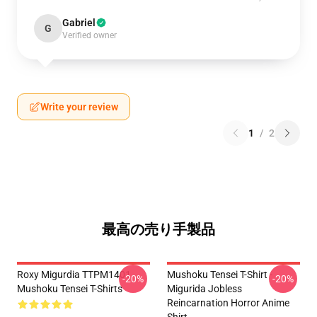
Gabriel
G
Verified owner
Write your review
1
/
2
最高の売り手製品
Roxy Migurdia TTPM1401
Mushoku Tensei T-Shirt -
-20%
-20%
Mushoku Tensei T-Shirts
Migurida Jobless
Reincarnation Horror Anime