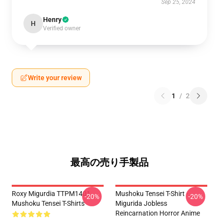
Sep 25, 2024
Henry
H
Verified owner
Write your review
1
/
2
最高の売り手製品
Roxy Migurdia TTPM1401
Mushoku Tensei T-Shirt -
-20%
-20%
Mushoku Tensei T-Shirts
Migurida Jobless
Reincarnation Horror Anime