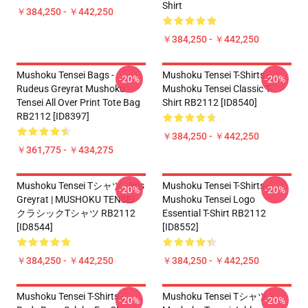
Shirt
￥384,250 - ￥442,250
￥384,250 - ￥442,250
Mushoku Tensei Bags -
Mushoku Tensei T-Shirts -
-20%
-20%
Rudeus Greyrat Mushoku
Mushoku Tensei Classic T-
Tensei All Over Print Tote Bag
Shirt RB2112 [ID8540]
RB2112 [ID8397]
￥384,250 - ￥442,250
￥361,775 - ￥434,275
Mushoku Tensei Tシャツ - Eris
Mushoku Tensei T-Shirts -
-20%
-20%
Greyrat | MUSHOKU TENSEI
Mushoku Tensei Logo
クラシックTシャツ RB2112
Essential T-Shirt RB2112
[ID8544]
[ID8552]
￥384,250 - ￥442,250
￥384,250 - ￥442,250
Mushoku Tensei T-Shirts -
Mushoku Tensei Tシャツ -
-20%
-20%