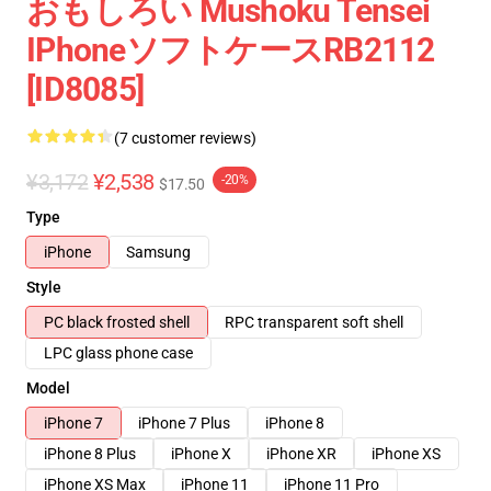
おもしろい Mushoku Tensei
IPhoneソフトケースRB2112
[ID8085]
(7 customer reviews)
¥3,172
¥2,538
-20%
$17.50
Type
iPhone
Samsung
Style
PC black frosted shell
RPC transparent soft shell
LPC glass phone case
Model
iPhone 7
iPhone 7 Plus
iPhone 8
iPhone 8 Plus
iPhone X
iPhone XR
iPhone XS
iPhone XS Max
iPhone 11
iPhone 11 Pro