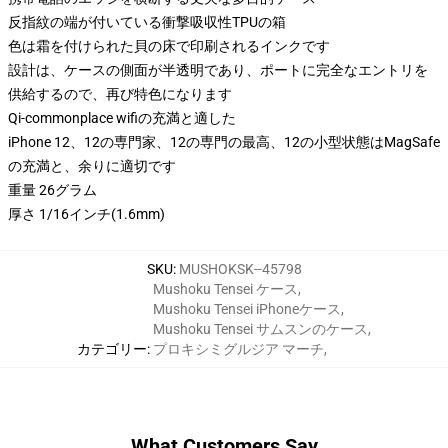
反指紋の端が付いている衝撃吸収性TPUの箱
色は霜を付けられた貝の床で印刷されるインクです
設計は、ケースの側面が半透明であり、ポートに完全なエントリを
供給するので、再び特色になります
Qi-commonplace wifiの充満と適した
iPhone 12、12の専門家、12の専門の最高、12の小型状態はMagSafe
の充満と、余りに適切です
重量 26グラム
厚さ 1/16インチ(1.6mm)
SKU
:
MUSHOKSK--45798
Mushoku Tensei ケース
,
Mushoku Tensei iPhoneケース
,
Mushoku Tensei サムスンのケース
,
カテゴリー
:
プロキシミグルジア マーチ
,
What Customers Say