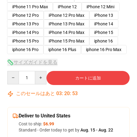
iPhone 11 Pro Max
iPhone 12
iPhone 12 Mini
iPhone 12 Pro
iPhone 12 Pro Max
iPhone 13
iPhone 13 Pro
iPhone 13 Pro Max
iPhone 14
iPhone 14 Pro
iPhone 14 Pro Max
iPhone 15
iPhone 15 Pro
iPhone 15 Pro Max
iphone 16
iphone 16 Pro
iphone 16 Plus
iphone 16 Pro Max
サイズガイドを見る
Quantity
カートに追加
このセールはあと
03
:
20
:
53
Deliver to United States
Cost to ship:
$6.99
Standard - Order today to get by
Aug. 15 - Aug. 22