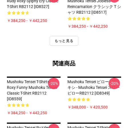
Rudy Roxy Sylphy Ery Classic
Mushoku Tensei Jobless
T-Shirt RB2112 [ID8527]
Reincarnation クラシック T シ
ャツ RB2112 [ID8517]
￥384,250 - ￥442,250
￥384,250 - ￥442,250
もっと見る
関連商品
Mushoku Tensei T-Shirts -
Mushoku Tensei ピロー - プロ
-20%
-20%
Roxy Funny Mushoku Tensei
キシ - Mushoku Tensei スロー
Classic T-Shirt RB2112
ピローRB2112 [ID8349]
[ID8559]
￥348,000 - ￥420,500
￥384,250 - ￥442,250
Mushoku Tensei Puzzles -
Mushoku Tensei T-Shirts -