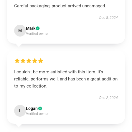
Careful packaging, product arrived undamaged.
Dec 8, 2024
Mark
M
Verified owner
I couldn’t be more satisfied with this item. It’s
reliable, performs well, and has been a great addition
to my collection.
Dec 2, 2024
Logan
L
Verified owner