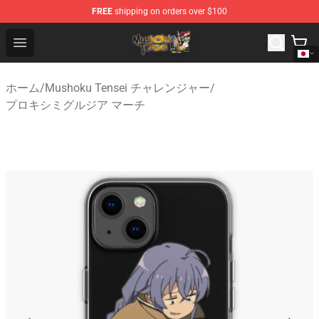
FREE
shipping on orders over $100
Mushoku Tensei Store - Official Mushoku Tensei Mercha
Open menu
ホーム
/
Mushoku Tensei チャレンジャー
/
プロキシミグルジア マーチ