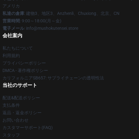
アメリカ
私達の倉庫
: 建物3、地区3、Anzhenli、Chuxiong、北京、CN
営業時間
: 9:00～18:00(月～金)
電子メール
: info@mushokutensei.store
会社案内
私たちについて
利用規約
プライバシーポリシー
DMCA - 著作権ポリシー
カリフォルニアSB657: サプライチェーンの透明性法
当社のサポート
配送&配送ポリシー
支払条件
返品・返金ポリシー
お問い合わせ
カスタマーサポート(FAQ)
スタッフ