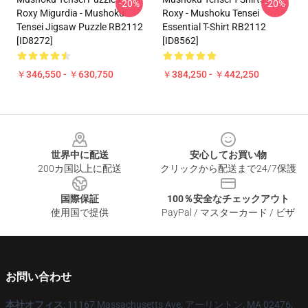
-20%
-20%
Roxy Migurdia - Mushoku
Roxy - Mushoku Tensei
Tensei Jigsaw Puzzle RB2112
Essential T-Shirt RB2112
[ID8272]
[ID8562]
￥346,550 - ￥630,750
￥384,250 - ￥442,250
Footer
世界中に配送
安心してお買い物
200カ国以上に配送
クリックから配送まで24/7保護
国際保証
100％安全なチェックアウト
使用国で提供
PayPal / マスターカード / ビザ
お問い合わせ
本社オフィス
: 11167 Massachusetts Ave, アーリントン, MA 02476,