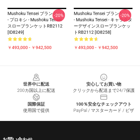
Mushoku Tensei ブランケット
Mushoku Tensei ブランケット
-20%
-20%
- プロキシ - Mushoku Tensei
- Mushoku Tensei - キャラクタ
スローブランケットRB2112
ーデザインスローブランケッ
[ID8249]
トRB2112 [ID8258]
￥493,000 - ￥942,500
￥493,000 - ￥942,500
Footer
世界中に配送
安心してお買い物
200カ国以上に配送
クリックから配送まで24/7保護
国際保証
100％安全なチェックアウト
使用国で提供
PayPal / マスターカード / ビザ
お問い合わせ