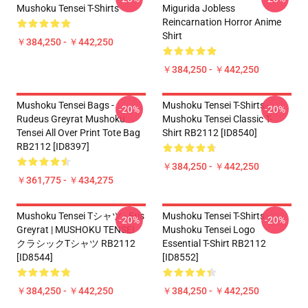
Mushoku Tensei T-Shirts
Migurida Jobless
Reincarnation Horror Anime
Shirt
￥384,250 - ￥442,250
￥384,250 - ￥442,250
Mushoku Tensei Bags -
Mushoku Tensei T-Shirts -
-20%
-20%
Rudeus Greyrat Mushoku
Mushoku Tensei Classic T-
Tensei All Over Print Tote Bag
Shirt RB2112 [ID8540]
RB2112 [ID8397]
￥384,250 - ￥442,250
￥361,775 - ￥434,275
Mushoku Tensei Tシャツ - Eris
Mushoku Tensei T-Shirts -
-20%
-20%
Greyrat | MUSHOKU TENSEI
Mushoku Tensei Logo
クラシックTシャツ RB2112
Essential T-Shirt RB2112
[ID8544]
[ID8552]
￥384,250 - ￥442,250
￥384,250 - ￥442,250