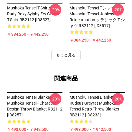
Mushoku Tensei T-Shirts -
Mushoku Tensei Tシャツ -
-20%
-20%
Rudy Roxy Sylphy Ery Classic
Mushoku Tensei Jobless
T-Shirt RB2112 [ID8527]
Reincarnation クラシック T シ
ャツ RB2112 [ID8517]
￥384,250 - ￥442,250
￥384,250 - ￥442,250
もっと見る
関連商品
Mushoku Tensei Blanket -
Mushoku Tensei Blanket -
-20%
-20%
Mushoku Tensei - Character
Rudeus Greyrat Mushoku
Design Throw Blanket RB2112
Tensei Retro Throw Blanket
[ID8257]
RB2112 [ID8233]
￥493,000 - ￥942,500
￥493,000 - ￥942,500