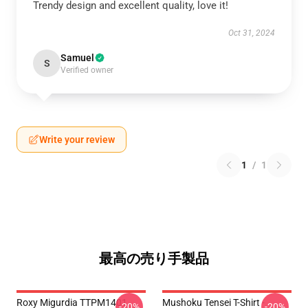
Trendy design and excellent quality, love it!
Oct 31, 2024
Samuel
S
Verified owner
Write your review
1
/
1
最高の売り手製品
Roxy Migurdia TTPM1401
Mushoku Tensei T-Shirt -
-20%
-20%