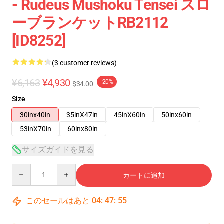
- Rudeus Mushoku Tensei スロ
ーブランケットRB2112
[ID8252]
(3 customer reviews)
¥6,163
¥4,930
-20%
$34.00
Size
30inx40in
35inX47in
45inX60in
50inx60in
53inX70in
60inx80in
サイズガイドを見る
Quantity
カートに追加
このセールはあと
04
:
47
:
54