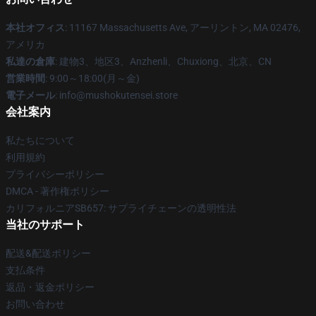
本社オフィス
: 11167 Massachusetts Ave, アーリントン, MA 02476,
アメリカ
私達の倉庫
: 建物3、地区3、Anzhenli、Chuxiong、北京、CN
営業時間
: 9:00～18:00(月～金)
電子メール
: info@mushokutensei.store
会社案内
私たちについて
利用規約
プライバシーポリシー
DMCA - 著作権ポリシー
カリフォルニアSB657: サプライチェーンの透明性法
当社のサポート
配送&配送ポリシー
支払条件
返品・返金ポリシー
お問い合わせ