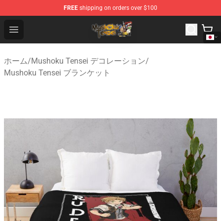
FREE
shipping on orders over $100
Mushoku Tensei Store - Official Mushoku Tensei Mercha
Open menu
ホーム
/
Mushoku Tensei デコレーション
/
Mushoku Tensei ブランケット