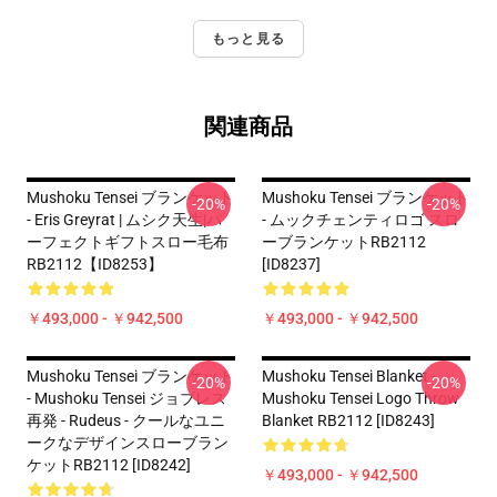
もっと見る
関連商品
Mushoku Tensei ブランケット
Mushoku Tensei ブランケット
-20%
-20%
- Eris Greyrat | ムシク天生|パ
- ムックチェンティロゴ スロ
ーフェクトギフトスロー毛布
ーブランケットRB2112
RB2112【ID8253】
[ID8237]
￥493,000 - ￥942,500
￥493,000 - ￥942,500
Mushoku Tensei ブランケット
Mushoku Tensei Blanket -
-20%
-20%
- Mushoku Tensei ジョブレス
Mushoku Tensei Logo Throw
再発 - Rudeus - クールなユニ
Blanket RB2112 [ID8243]
ークなデザインスローブラン
ケットRB2112 [ID8242]
￥493,000 - ￥942,500