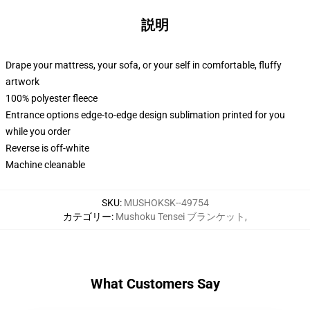
説明
Drape your mattress, your sofa, or your self in comfortable, fluffy
artwork
100% polyester fleece
Entrance options edge-to-edge design sublimation printed for you
while you order
Reverse is off-white
Machine cleanable
SKU
:
MUSHOKSK--49754
カテゴリー
:
Mushoku Tensei ブランケット
,
What Customers Say