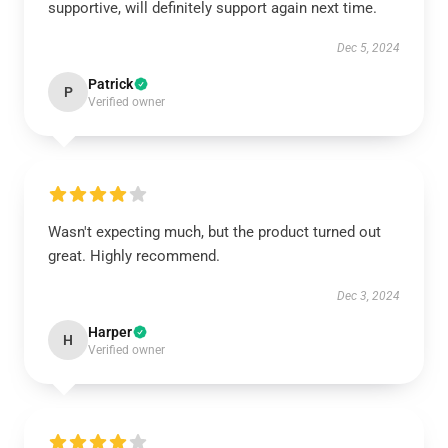
supportive, will definitely support again next time.
Dec 5, 2024
Patrick
P
Verified owner
Wasn't expecting much, but the product turned out
great. Highly recommend.
Dec 3, 2024
Harper
H
Verified owner