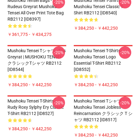
Mushoku Tensei Bags -
Mushoku Tensei T-Shirts -
-20%
-20%
Rudeus Greyrat Mushoku
Mushoku Tensei Classic T-
Tensei All Over Print Tote Bag
Shirt RB2112 [ID8540]
RB2112 [ID8397]
￥384,250 - ￥442,250
￥361,775 - ￥434,275
Mushoku Tensei Tシャツ - Eris
Mushoku Tensei T-Shirts -
-20%
-20%
Greyrat | MUSHOKU TENSEI
Mushoku Tensei Logo
クラシックTシャツ RB2112
Essential T-Shirt RB2112
[ID8544]
[ID8552]
￥384,250 - ￥442,250
￥384,250 - ￥442,250
Mushoku Tensei T-Shirts -
Mushoku Tensei Tシャツ -
-20%
-20%
Rudy Roxy Sylphy Ery Classic
Mushoku Tensei Jobless
T-Shirt RB2112 [ID8527]
Reincarnation クラシック T シ
ャツ RB2112 [ID8517]
￥384,250 - ￥442,250
￥384,250 - ￥442,250