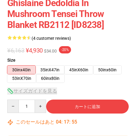
Ghislaine Dedoldia In
Mushroom Tensei Throw
Blanket RB2112 [ID8238]
(4 customer reviews)
¥6,163
¥4,930
-20%
$34.00
Size
30inx40in
35inX47in
45inX60in
50inx60in
53inX70in
60inx80in
サイズガイドを見る
Quantity
カートに追加
このセールはあと
04
:
17
:
54