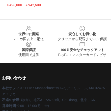
￥493,000 - ￥942,500
Footer
世界中に配送
安心してお買い物
200カ国以上に配送
クリックから配送まで24/7保護
国際保証
100％安全なチェックアウト
使用国で提供
PayPal / マスターカード / ビザ
お問い合わせ
本社オフィス
: 11167 Massachusetts Ave, アーリントン, MA 02476,
アメリカ
私達の倉庫
: 建物3、地区3、Anzhenli、Chuxiong、北京、CN
営業時間
: 9:00～18:00(月～金)