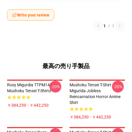
Write your review
1
/
1
最高の売り手製品
Roxy Migurdia TTPM1401
Mushoku Tensei T-Shirt -
-20%
-20%
Mushoku Tensei T-Shirts
Migurida Jobless
Reincarnation Horror Anime
Shirt
￥384,250 - ￥442,250
￥384,250 - ￥442,250