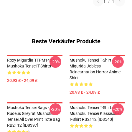
1
/
1
Beste Verkäufer Produkte
Roxy Migurdia TTPM1401
Mushoku Tensei T-Shirt -
-20%
-20%
Mushoku Tensei T-Shirts
Migurida Jobless
Reincarnation Horror Anime
Shirt
20,93 £ - 24,09 £
20,93 £ - 24,09 £
Mushoku Tensei Bags -
Mushoku Tensei T-Shirts -
-20%
-20%
Rudeus Greyrat Mushoku
Mushoku Tensei Klassisches
Tensei All Over Print Tote Bag
T-Shirt RB2112 [ID8540]
RB2112 [ID8397]