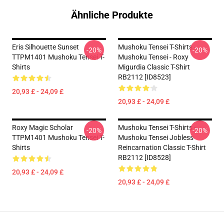
Ähnliche Produkte
Eris Silhouette Sunset
Mushoku Tensei T-Shirts -
-20%
-20%
TTPM1401 Mushoku Tensei T-
Mushoku Tensei - Roxy
Shirts
Migurdia Classic T-Shirt
RB2112 [ID8523]
20,93 £ - 24,09 £
20,93 £ - 24,09 £
Roxy Magic Scholar
Mushoku Tensei T-Shirts -
-20%
-20%
TTPM1401 Mushoku Tensei T-
Mushoku Tensei Jobless
Shirts
Reincarnation Classic T-Shirt
RB2112 [ID8528]
20,93 £ - 24,09 £
20,93 £ - 24,09 £
Footer