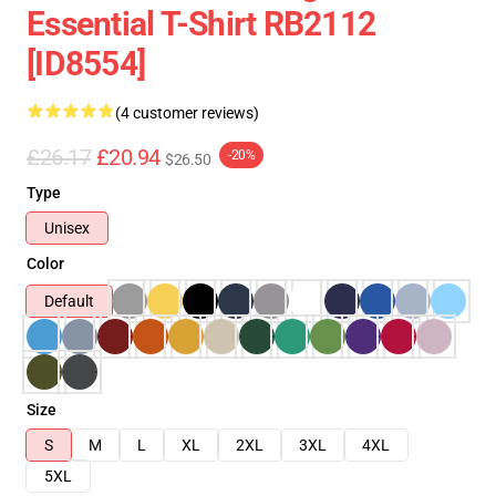
Essential T-Shirt RB2112
[ID8554]
(4 customer reviews)
£26.17
£20.94
-20%
$26.50
Type
Unisex
Color
Default
Size
S
M
L
XL
2XL
3XL
4XL
5XL