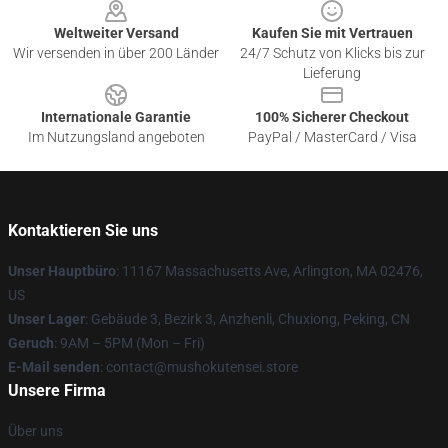
Weltweiter Versand
Kaufen Sie mit Vertrauen
Wir versenden in über 200 Länder
24/7 Schutz von Klicks bis zur
Lieferung
Internationale Garantie
100% Sicherer Checkout
Im Nutzungsland angeboten
PayPal / MasterCard / Visa
Kontaktieren Sie uns
Unser Hauptbüro
: 11167 Massachusetts Ave, Arlington, MA 02476,
US
Unser Lager
: Gebäude 3, Bezirk 3, Anzhenli, Chuxiong, Peking, CN
Geruch
: 9AM – 5PM (Mon – Fri)
E-Mail senden
: contact@mushokutensei.store
Unsere Firma
Über uns