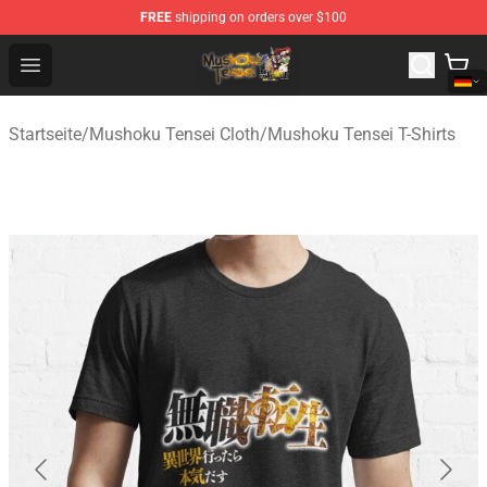
FREE
shipping on orders over $100
Mushoku Tensei Store - Official Mushoku Tensei Mercha
Open menu
Startseite
/
Mushoku Tensei Cloth
/
Mushoku Tensei T-Shirts