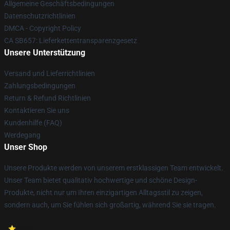
Allgemeine Geschäftsbedingungen
Datenschutzrichtlinien
DMCA - Copyright Policy
CA SB657: Lieferkettentransparenzgesetz
Unsere Unterstützung
Versand und Lieferrichtlinien
Zahlungsbedingungen
Return & Refund Richtlinien
Kontaktieren Sie uns
Kundenhilfe (FAQ)
Werdegang
Unser Shop
Unsere Produkte werden von unserem erstklassigen Team entwickelt.
Unser Team bietet qualitativ hochwertige und schöne Design-
Produkte, nicht nur um Ihren einzigartigen Alltagsstil zu zeigen,
sondern auch, um Sie fühlen sich großartig, während Sie sie tragen.