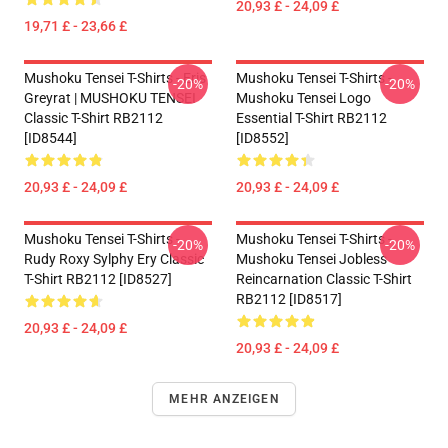
20,93 £ - 24,09 £
19,71 £ - 23,66 £
Mushoku Tensei T-Shirts - Eris
Mushoku Tensei T-Shirts -
-20%
-20%
Greyrat | MUSHOKU TENSEI
Mushoku Tensei Logo
Classic T-Shirt RB2112
Essential T-Shirt RB2112
[ID8544]
[ID8552]
20,93 £ - 24,09 £
20,93 £ - 24,09 £
Mushoku Tensei T-Shirts -
Mushoku Tensei T-Shirts -
-20%
-20%
Rudy Roxy Sylphy Ery Classic
Mushoku Tensei Jobless
T-Shirt RB2112 [ID8527]
Reincarnation Classic T-Shirt
RB2112 [ID8517]
20,93 £ - 24,09 £
20,93 £ - 24,09 £
MEHR ANZEIGEN