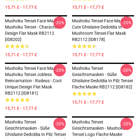
15,71 £ - 17,77 £
15,71 £ - 17,77 £
Mushoku Tensei Face Masks -
Mushoku Tensei Face Masks -
-20%
-20%
Mushoku Tensei - Character
Cute Ghislaine Dedoldia In
Design Flat Mask RB2112
Mushroom Tensei Flat Mask
[ID8202]
RB2112 [ID8178]
15,71 £ - 17,77 £
15,71 £ - 17,77 £
Mushoku Tensei Face Masks -
Mushoku Tensei
-20%
-20%
Mushoku Tensei Jobless
Gesichtsmasken - Süße
Reincarnation - Rudeus - Cool
Ghislaine Dedoldia In Pilz Tensei
Unique Design Flat Mask
Flache Maske RB2112 [ID8182]
RB2112 [ID8181]
15,71 £ - 17,77 £
15,71 £ - 17,77 £
Mushoku Tensei
Mushoku Tensei
-20%
-20%
Gesichtsmasken - Süße
Gesichtsmasken - Mushoku
Ghislaine Dedoldia In Pilz Tensei
Tensei Logo Flache Maske