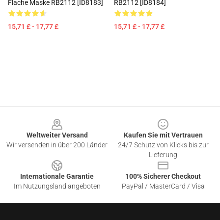
Flache Maske RB2112 [ID8183]
RB2112 [ID8184]
15,71 £ - 17,77 £
15,71 £ - 17,77 £
Footer
Weltweiter Versand
Kaufen Sie mit Vertrauen
Wir versenden in über 200 Länder
24/7 Schutz von Klicks bis zur
Lieferung
Internationale Garantie
100% Sicherer Checkout
Im Nutzungsland angeboten
PayPal / MasterCard / Visa