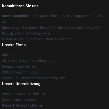
Kontaktieren Sie uns
Unser Hauptbüro
: 11167 Massachusetts Ave, Arlington, MA 02476,
US
Unser Lager
: Gebäude 3, Bezirk 3, Anzhenli, Chuxiong, Peking, CN
Geruch
: 9AM – 5PM (Mon – Fri)
E-Mail senden
: contact@mushokutensei.store
Unsere Firma
Über uns
Allgemeine Geschäftsbedingungen
Datenschutzrichtlinien
DMCA - Copyright Policy
CA SB657: Lieferkettentransparenzgesetz
Unsere Unterstützung
Versand und Lieferrichtlinien
Zahlungsbedingungen
Return & Refund Richtlinien