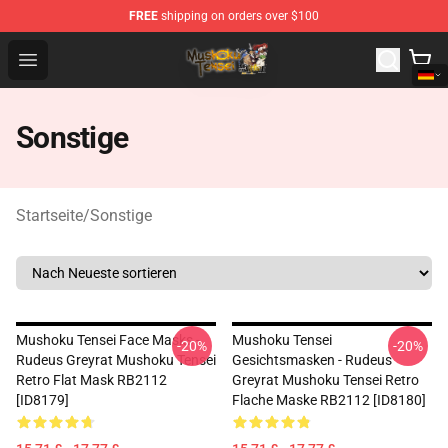
FREE
shipping on orders over $100
Mushoku Tensei Store - Official Mushoku Tensei Mercha
Open menu
Sonstige
Startseite
/
Sonstige
Mushoku Tensei Face Masks -
Mushoku Tensei
-20%
-20%
Rudeus Greyrat Mushoku Tensei
Gesichtsmasken - Rudeus
Retro Flat Mask RB2112
Greyrat Mushoku Tensei Retro
[ID8179]
Flache Maske RB2112 [ID8180]