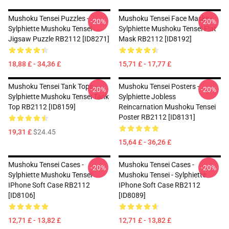
Mushoku Tensei Puzzles -
Mushoku Tensei Face Masks -
-20%
-20%
Sylphiette Mushoku Tensei
Sylphiette Mushoku Tensei Flat
Jigsaw Puzzle RB2112 [ID8271]
Mask RB2112 [ID8192]
18,88 £ - 34,36 £
15,71 £ - 17,77 £
Mushoku Tensei Tank Tops -
Mushoku Tensei Posters -
-20%
-20%
Sylphiette Mushoku Tensei Tank
Sylphiette Jobless
Top RB2112 [ID8159]
Reincarnation Mushoku Tensei
Poster RB2112 [ID8131]
19,31 £
$24.45
15,64 £ - 36,26 £
Mushoku Tensei Cases -
Mushoku Tensei Cases -
-20%
-20%
Sylphiette Mushoku Tensei
Mushoku Tensei - Sylphiette
IPhone Soft Case RB2112
IPhone Soft Case RB2112
[ID8106]
[ID8089]
12,71 £ - 13,82 £
12,71 £ - 13,82 £