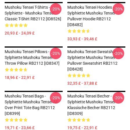
Mushoku Tensei T-Shirts -
Mushoku Tensei Hoodies -
-20%
-20%
Sylphiette - Mushoku Tensei
Sylphiette Mushoku Tensei
Classic T-Shirt RB2112 [ID8526]
Pullover Hoodie RB2112
[ID8482]
20,93 £ - 24,09 £
33,93 £ - 39,46 £
Mushoku Tensei Pillows -
Mushoku Tensei Sweatshirts -
-20%
-20%
Sylphiette Mushoku Tensei
Sylphiette Mushoku Tensei
Throw Pillow RB2112 [ID8347]
Pullover Sweatshirt RB2112
[ID8428]
18,96 £ - 22,91 £
32,35 £ - 37,88 £
Mushoku Tensei Bags -
Mushoku Tensei Becher -
-20%
-20%
Sylphiette Mushoku Tensei All
Sylphiette Mushoku Tensei
Over Print Tote Bag RB2112
Klassische Becher RB2112
[ID8399]
[ID8309]
19,71 £ - 23,66 £
19,75 £ - 22,91 £