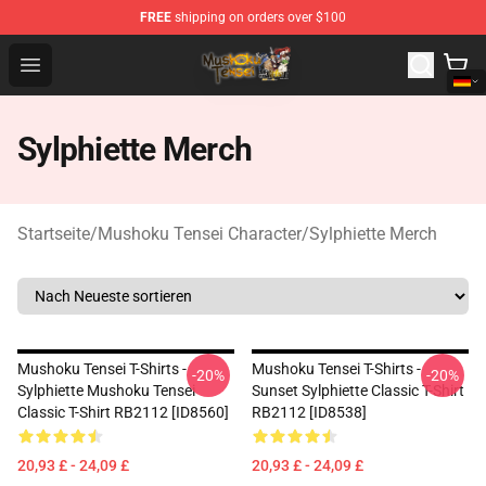
FREE
shipping on orders over $100
Mushoku Tensei Store - Official Mushoku Tensei Mercha
Open menu
Sylphiette Merch
Startseite
/
Mushoku Tensei Character
/
Sylphiette Merch
Mushoku Tensei T-Shirts -
Mushoku Tensei T-Shirts -
-20%
-20%
Sylphiette Mushoku Tensei
Sunset Sylphiette Classic T-Shirt
Classic T-Shirt RB2112 [ID8560]
RB2112 [ID8538]
20,93 £ - 24,09 £
20,93 £ - 24,09 £