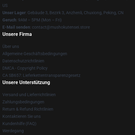
US
Unser Lager
: Gebäude 3, Bezirk 3, Anzhenli, Chuxiong, Peking, CN
Geruch
: 9AM – 5PM (Mon – Fri)
E-Mail senden
: contact@mushokutensei.store
Unsere Firma
Über uns
Allgemeine Geschäftsbedingungen
Datenschutzrichtlinien
DMCA - Copyright Policy
CA SB657: Lieferkettentransparenzgesetz
Unsere Unterstützung
Versand und Lieferrichtlinien
Zahlungsbedingungen
Return & Refund Richtlinien
Kontaktieren Sie uns
Kundenhilfe (FAQ)
Werdegang