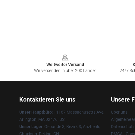
Footer
Weltweiter Versand
K
Wir versenden in über 200 Länder
24/7 Sch
Kontaktieren Sie uns
Unsere F
Unser Hauptbüro
: 11167 Massachusetts Ave,
Über uns
Arlington, MA 02476, US
Allgemeine 
Unser Lager
: Gebäude 3, Bezirk 3, Anzhenli,
Datenschutzr
Chuxiong, Peking, CN
DMCA - Copyr