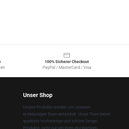
e
100% Sicherer Checkout
ten
PayPal / MasterCard / Visa
Unser Shop
Unsere Produkte werden von unserem
erstklassigen Team entwickelt. Unser Team bietet
qualitativ hochwertige und schöne Design-
Produkte, nicht nur um Ihren einzigartigen