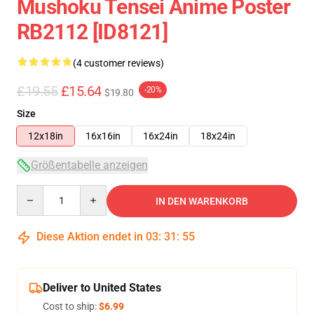
Mushoku Tensei Anime Poster
RB2112 [ID8121]
(4 customer reviews)
£19.55
£15.64
-20%
$19.80
Size
12x18in
16x16in
16x24in
18x24in
Größentabelle anzeigen
Quantity
IN DEN WARENKORB
Diese Aktion endet in
03
:
31
:
54
Deliver to United States
Cost to ship:
$6.99