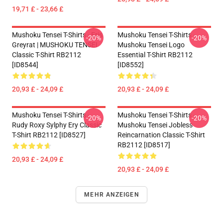
19,71 £ - 23,66 £
Mushoku Tensei T-Shirts - Eris
Mushoku Tensei T-Shirts -
-20%
-20%
Greyrat | MUSHOKU TENSEI
Mushoku Tensei Logo
Classic T-Shirt RB2112
Essential T-Shirt RB2112
[ID8544]
[ID8552]
20,93 £ - 24,09 £
20,93 £ - 24,09 £
Mushoku Tensei T-Shirts -
Mushoku Tensei T-Shirts -
-20%
-20%
Rudy Roxy Sylphy Ery Classic
Mushoku Tensei Jobless
T-Shirt RB2112 [ID8527]
Reincarnation Classic T-Shirt
RB2112 [ID8517]
20,93 £ - 24,09 £
20,93 £ - 24,09 £
MEHR ANZEIGEN