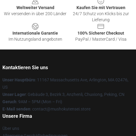
Weltweiter Versand
Kaufen Sie mit Vertrauen
Wir versenden in über 200 Länder
24/7 Schutz von Klicks bis zur
Lieferung
Internationale Garantie
100% Sicherer Checkout
Im Nutzungsland angeboten
PayPal / MasterCard / Visa
Kontaktieren Sie uns
Unser Hauptbüro
: 11167 Massachusetts Ave, Arlington, MA 02476,
US
Unser Lager
: Gebäude 3, Bezirk 3, Anzhenli, Chuxiong, Peking, CN
Geruch
: 9AM – 5PM (Mon – Fri)
E-Mail senden
: contact@mushokutensei.store
Unsere Firma
Über uns
Allgemeine Geschäftsbedingungen