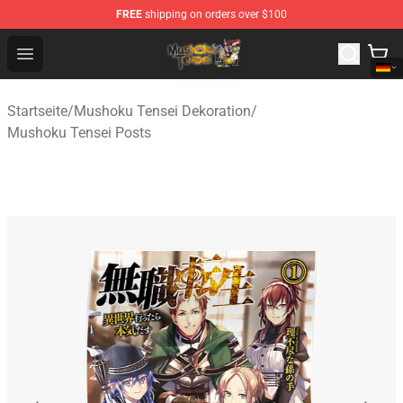
FREE
shipping on orders over $100
Mushoku Tensei Store - Official Mushoku Tensei Mercha
Open menu
Startseite
/
Mushoku Tensei Dekoration
/
Mushoku Tensei Posts