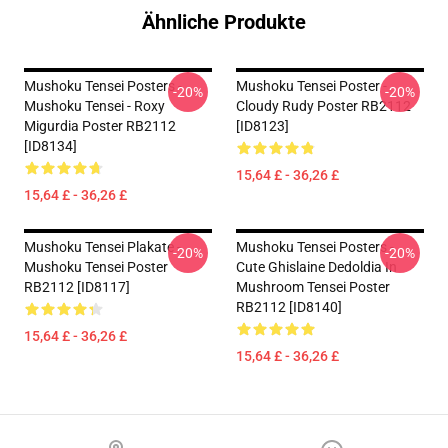
Ähnliche Produkte
Mushoku Tensei Posters -
Mushoku Tensei Poster -
-20%
-20%
Mushoku Tensei - Roxy
Cloudy Rudy Poster RB2112
Migurdia Poster RB2112
[ID8123]
[ID8134]
15,64 £ - 36,26 £
15,64 £ - 36,26 £
Mushoku Tensei Plakate -
Mushoku Tensei Posters -
-20%
-20%
Mushoku Tensei Poster
Cute Ghislaine Dedoldia In
RB2112 [ID8117]
Mushroom Tensei Poster
RB2112 [ID8140]
15,64 £ - 36,26 £
15,64 £ - 36,26 £
Footer