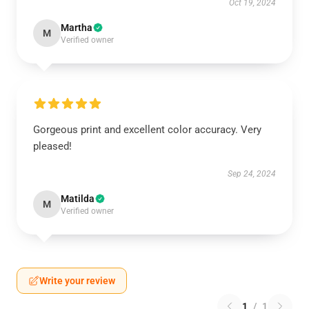
Oct 19, 2024
Martha
M
Verified owner
Gorgeous print and excellent color accuracy. Very
pleased!
Sep 24, 2024
Matilda
M
Verified owner
Write your review
1
/
1