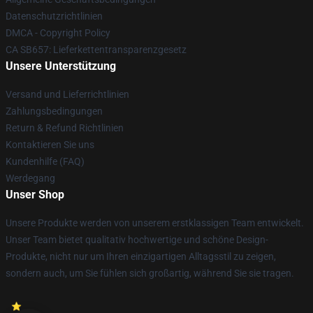
Datenschutzrichtlinien
DMCA - Copyright Policy
CA SB657: Lieferkettentransparenzgesetz
Unsere Unterstützung
Versand und Lieferrichtlinien
Zahlungsbedingungen
Return & Refund Richtlinien
Kontaktieren Sie uns
Kundenhilfe (FAQ)
Werdegang
Unser Shop
Unsere Produkte werden von unserem erstklassigen Team entwickelt.
Unser Team bietet qualitativ hochwertige und schöne Design-
Produkte, nicht nur um Ihren einzigartigen Alltagsstil zu zeigen,
sondern auch, um Sie fühlen sich großartig, während Sie sie tragen.