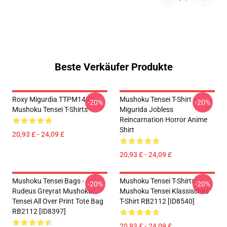
Beste Verkäufer Produkte
Roxy Migurdia TTPM1401
Mushoku Tensei T-Shirt -
-20%
-20%
Mushoku Tensei T-Shirts
Migurida Jobless
Reincarnation Horror Anime
Shirt
20,93 £ - 24,09 £
20,93 £ - 24,09 £
Mushoku Tensei Bags -
Mushoku Tensei T-Shirts -
-20%
-20%
Rudeus Greyrat Mushoku
Mushoku Tensei Klassisches
Tensei All Over Print Tote Bag
T-Shirt RB2112 [ID8540]
RB2112 [ID8397]
20,93 £ - 24,09 £