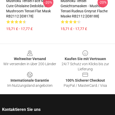
Mushoku Tensei Face Masks -
Mushoku Tensei
-20%
-20%
Cute Ghislaine Dedoldia In
Gesichtsmasken - Mushoku
Mushroom Tensei Flat Mask
Tensei Rudeus Greyrat Flache
RB2112 [ID8178]
Maske RB2112 [ID8188]
15,71 £ - 17,77 £
15,71 £ - 17,77 £
Footer
Weltweiter Versand
Kaufen Sie mit Vertrauen
Wir versenden in über 200 Länder
24/7 Schutz von Klicks bis zur
Lieferung
Internationale Garantie
100% Sicherer Checkout
Im Nutzungsland angeboten
PayPal / MasterCard / Visa
Kontaktieren Sie uns