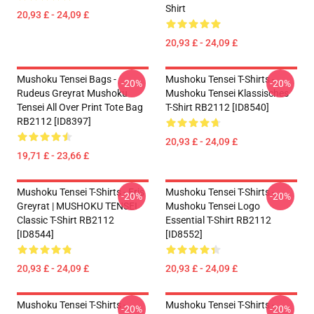
Shirt
20,93 £ - 24,09 £
20,93 £ - 24,09 £
Mushoku Tensei Bags -
Mushoku Tensei T-Shirts -
-20%
-20%
Rudeus Greyrat Mushoku
Mushoku Tensei Klassisches
Tensei All Over Print Tote Bag
T-Shirt RB2112 [ID8540]
RB2112 [ID8397]
20,93 £ - 24,09 £
19,71 £ - 23,66 £
Mushoku Tensei T-Shirts - Eris
Mushoku Tensei T-Shirts -
-20%
-20%
Greyrat | MUSHOKU TENSEI
Mushoku Tensei Logo
Classic T-Shirt RB2112
Essential T-Shirt RB2112
[ID8544]
[ID8552]
20,93 £ - 24,09 £
20,93 £ - 24,09 £
Mushoku Tensei T-Shirts -
Mushoku Tensei T-Shirts -
-20%
-20%