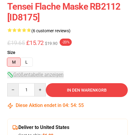
Tensei Flache Maske RB2112
[ID8175]
(6 customer reviews)
£19.65
£15.72
-20%
$19.90
Size
M
L
Größentabelle anzeigen
Quantity
IN DEN WARENKORB
Diese Aktion endet in
04
:
54
:
54
Deliver to United States