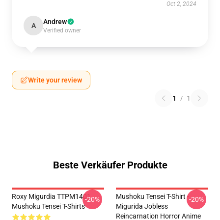
Oct 2, 2024
Andrew
A
Verified owner
Write your review
1
/
1
Beste Verkäufer Produkte
Roxy Migurdia TTPM1401
Mushoku Tensei T-Shirt -
-20%
-20%
Mushoku Tensei T-Shirts
Migurida Jobless
Reincarnation Horror Anime