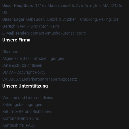
Unser Hauptbüro
: 11167 Massachusetts Ave, Arlington, MA 02476,
US
Unser Lager
: Gebäude 3, Bezirk 3, Anzhenli, Chuxiong, Peking, CN
Geruch
: 9AM – 5PM (Mon – Fri)
E-Mail senden
: contact@mushokutensei.store
Unsere Firma
Über uns
Allgemeine Geschäftsbedingungen
Datenschutzrichtlinien
DMCA - Copyright Policy
CA SB657: Lieferkettentransparenzgesetz
Unsere Unterstützung
Versand und Lieferrichtlinien
Zahlungsbedingungen
Return & Refund Richtlinien
Kontaktieren Sie uns
Kundenhilfe (FAQ)