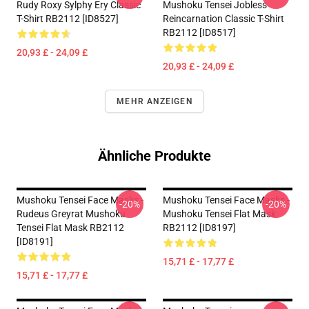
Rudy Roxy Sylphy Ery Classic
Mushoku Tensei Jobless
T-Shirt RB2112 [ID8527]
Reincarnation Classic T-Shirt
RB2112 [ID8517]
20,93 £ - 24,09 £
20,93 £ - 24,09 £
MEHR ANZEIGEN
Ähnliche Produkte
Mushoku Tensei Face Masks -
Mushoku Tensei Face Masks -
-20%
-20%
Rudeus Greyrat Mushoku
Mushoku Tensei Flat Mask
Tensei Flat Mask RB2112
RB2112 [ID8197]
[ID8191]
15,71 £ - 17,77 £
15,71 £ - 17,77 £