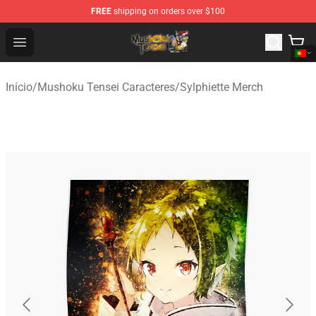
FREE
shipping on orders over $100
Mushoku Tensei Store - Official Mushoku Tensei Mercha
Open menu
Início
/
Mushoku Tensei Caracteres
/
Sylphiette Merch