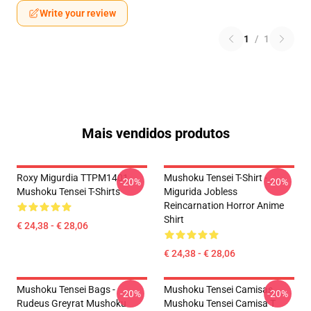
Write your review
1
/
1
Mais vendidos produtos
Roxy Migurdia TTPM1401
Mushoku Tensei T-Shirt -
-20%
-20%
Mushoku Tensei T-Shirts
Migurida Jobless
Reincarnation Horror Anime
Shirt
€ 24,38 - € 28,06
€ 24,38 - € 28,06
Mushoku Tensei Bags -
Mushoku Tensei Camisas...
-20%
-20%
Rudeus Greyrat Mushoku
Mushoku Tensei Camisa T