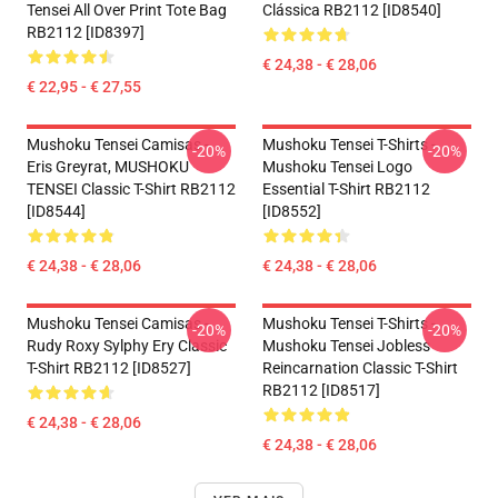
Tensei All Over Print Tote Bag
Clássica RB2112 [ID8540]
RB2112 [ID8397]
€ 24,38 - € 28,06
€ 22,95 - € 27,55
Mushoku Tensei Camisas -
Mushoku Tensei T-Shirts -
-20%
-20%
Eris Greyrat, MUSHOKU
Mushoku Tensei Logo
TENSEI Classic T-Shirt RB2112
Essential T-Shirt RB2112
[ID8544]
[ID8552]
€ 24,38 - € 28,06
€ 24,38 - € 28,06
Mushoku Tensei Camisas -
Mushoku Tensei T-Shirts -
-20%
-20%
Rudy Roxy Sylphy Ery Classic
Mushoku Tensei Jobless
T-Shirt RB2112 [ID8527]
Reincarnation Classic T-Shirt
RB2112 [ID8517]
€ 24,38 - € 28,06
€ 24,38 - € 28,06