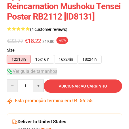
Reincarnation Mushoku Tensei
Poster RB2112 [ID8131]
(4 customer reviews)
€22.77
€18.22
-20%
$19.80
Size
12x18in
16x16in
16x24in
18x24in
Ver guia de tamanhos
Quantity
ADICIONAR AO CARRINHO
Esta promoção termina em
04
:
56
:
54
Deliver to United States