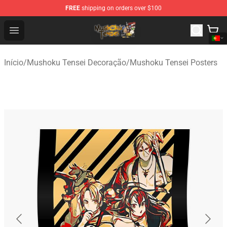
FREE
shipping on orders over $100
Mushoku Tensei Store - Official Mushoku Tensei Mercha
Open menu
Início
/
Mushoku Tensei Decoração
/
Mushoku Tensei Posters