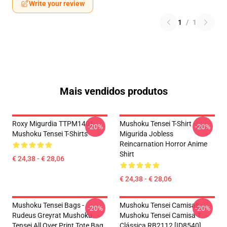
Write your review
1
/
1
Mais vendidos produtos
Roxy Migurdia TTPM1401
Mushoku Tensei T-Shirt -
-20%
-20%
Mushoku Tensei T-Shirts
Migurida Jobless
Reincarnation Horror Anime
Shirt
€ 24,38 - € 28,06
€ 24,38 - € 28,06
Mushoku Tensei Bags -
Mushoku Tensei Camisas...
-20%
-20%
Rudeus Greyrat Mushoku
Mushoku Tensei Camisa T
Tensei All Over Print Tote Bag
Clássica RB2112 [ID8540]