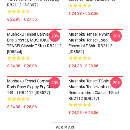
RB2112 [ID8397]
€ 24,38 - € 28,06
€ 22,95 - € 27,55
Mushoku Tensei Camisas -
Mushoku Tensei T-Shirts -
-20%
-20%
Eris Greyrat, MUSHOKU
Mushoku Tensei Logo
TENSEI Classic T-Shirt RB2112
Essential T-Shirt RB2112
[ID8544]
[ID8552]
€ 24,38 - € 28,06
€ 24,38 - € 28,06
Mushoku Tensei Camisas -
Mushoku Tensei T-Shirts -
-20%
-20%
Rudy Roxy Sylphy Ery Classic
Mushoku Tensei Jobless
T-Shirt RB2112 [ID8527]
Reincarnation Classic T-Shirt
RB2112 [ID8517]
€ 24,38 - € 28,06
€ 24,38 - € 28,06
VER MAIS