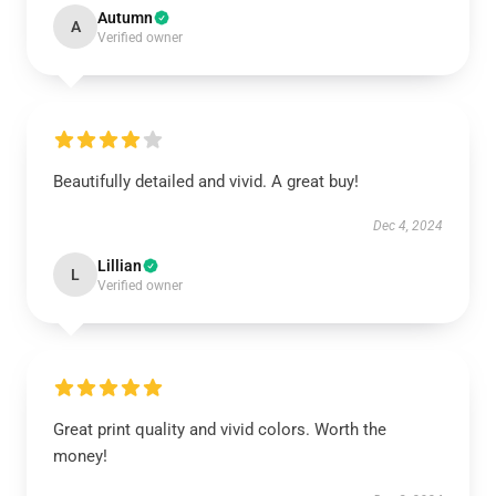
Autumn
A
Verified owner
Beautifully detailed and vivid. A great buy!
Dec 4, 2024
Lillian
L
Verified owner
Great print quality and vivid colors. Worth the
money!