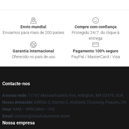
Footer
Envio mundial
Compre com confiança
Enviamos para mais de 200 países
Protegido 24/7, do clique à
entrega
Garantia internacional
Pagamento 100% seguro
Oferecido no país de uso
PayPal / MasterCard / Visa
Contacte-nos
A nossa sede
: 11167 Massachusetts Ave, Arlington, MA 02476, EUA
Nosso Armazém
: Edifício 3, Distrito 3, Anzhenli, Chuxiong, Pequim, CN
Hour
: 9AM – 5PM (Mon – Fri)
Email
: contact@mushokutensei.store
Nossa empresa