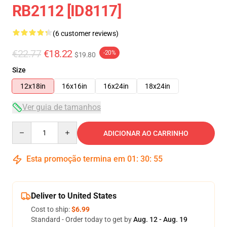
RB2112 [ID8117]
(6 customer reviews)
€22.77
€18.22
-20%
$19.80
Size
12x18in
16x16in
16x24in
18x24in
Ver guia de tamanhos
Quantity
ADICIONAR AO CARRINHO
Esta promoção termina em
01
:
30
:
54
Deliver to United States
Cost to ship:
$6.99
Standard - Order today to get by
Aug. 12 - Aug. 19