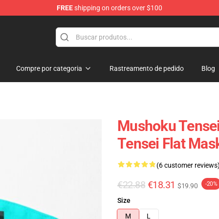
FREE
shipping on orders over $100
handise Shop
Compre por categoria
Rastreamento de pedido
Blog
Mushoku Tensei
Tensei Flat Mas
(6 customer reviews
€22.88
€18.31
-20%
$19.90
Size
M
L