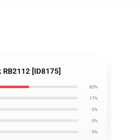
k RB2112 [ID8175]
83%
17%
0%
0%
0%