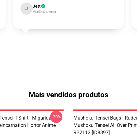
Jett
J
Verified owner
Mais vendidos produtos
-20%
ensei T-Shirt - Migurida
Mushoku Tensei Bags - Rudeu
eincarnation Horror Anime
Mushoku Tensei All Over Prin
RB2112 [ID8397]