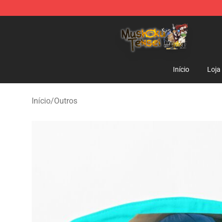
Mushoku Tensei Store - Official Mushoku Tensei Merc
Início
Loja
Início
/
Outros