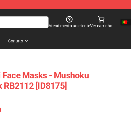
Atendimento ao cliente
Ver carrinho
Contato
 Face Masks - Mushoku
k RB2112 [ID8175]
)