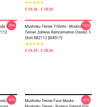
€ 24,38 - € 28,06
-20%
-20%
udy Roxy
Mushoku Tensei T-Shirts - Mushoku
B2112
Tensei Jobless Reincarnation Classic T-
Shirt RB2112 [ID8517]
€ 24,38 - € 28,06
-20%
-20%
sto Eris
Mushoku Tensei Face Masks -
scara
Mushoku Tensei - Rudeus Greyrat Flat