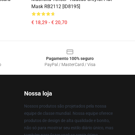
Mask RB2112 [ID8195]
€ 18,29 - € 20,70
Pagamento 100% seguro
o
PayPal / MasterCard / Visa
Nossa loja
Nossos produtos são projetados pela nossa
equipe de classe mundial. Nossa equipe oferece
produtos de design de alta qualidade e bonito,
não só para mostrar seu estilo diário único, mas