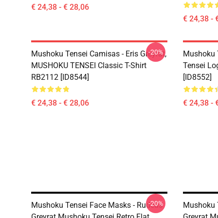
€ 24,38 - € 28,06
€ 24,38 - 
-20%
Mushoku Tensei Camisas - Eris Greyrat,
Mushoku T
MUSHOKU TENSEI Classic T-Shirt
Tensei Lo
RB2112 [ID8544]
[ID8552]
€ 24,38 - € 28,06
€ 24,38 - 
-20%
Mushoku Tensei Face Masks - Rudeus
Mushoku T
Greyrat Mushoku Tensei Retro Flat
Greyrat M