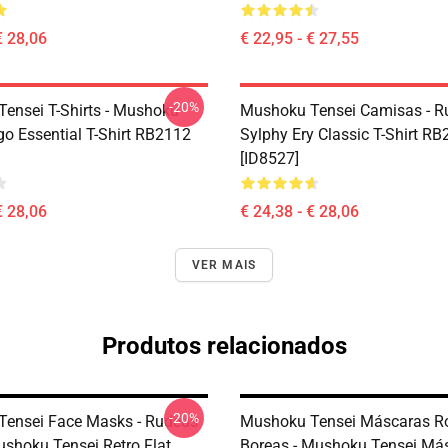
€ 28,06
€ 22,95 - € 27,55
-20%
ensei T-Shirts - Mushoku
Mushoku Tensei Camisas - R
go Essential T-Shirt RB2112
Sylphy Ery Classic T-Shirt R
[ID8527]
€ 28,06
€ 24,38 - € 28,06
VER MAIS
Produtos relacionados
-20%
ensei Face Masks - Rudeus
Mushoku Tensei Máscaras Ro
ushoku Tensei Retro Flat
Boreas - Mushoku Tensei Má