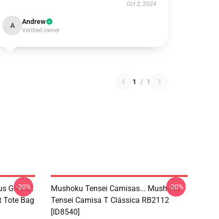
Oct 2, 2024
Andrew
A
Verified owner
1
/
1
-20%
-20%
s Greyrat
Mushoku Tensei Camisas... Mushoku
t Tote Bag
Tensei Camisa T Clássica RB2112
[ID8540]