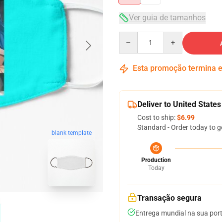
Ver guia de tamanhos
Quantity
Esta promoção termina
Deliver to United States
Cost to ship:
$6.99
Standard - Order today to g
blank template
Production
Today
Transação segura
Entrega mundial na sua por