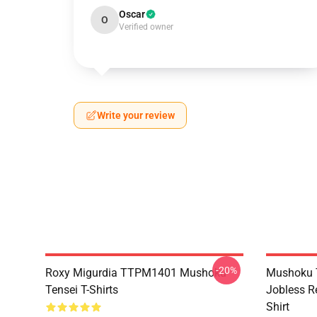
Oscar
O
Verified owner
Write your review
-20%
Roxy Migurdia TTPM1401 Mushoku
Mushoku T
Tensei T-Shirts
Jobless R
Shirt