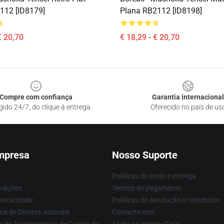
112 [ID8179]
Plana RB2112 [ID8198]
€ 20,70
€ 18,29 - € 20,70
Compre com confiança
Garantia internacional
gido 24/7, do clique à entrega
Oferecido no país de us
mpresa
Nosso Suporte
Políticas de envio e entrega
ndições
Termos de pagamento
privacidade
Políticas de devolução e reembolso
ca de Direitos Autorais
Contacte-nos