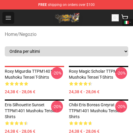
FREE
shipping on orders over $100
Mushoku Tensei Store - Official Mushoku Tensei Mercha
Open menu
Home
/
Negozio
Roxy Migurdia TTPM1401
Roxy Magic Scholar TTPM1401
-20%
-20%
Mushoku Tensei T-Shirts
Mushoku Tensei T-Shirts
24,38 € - 28,06 €
24,38 € - 28,06 €
Eris Silhouette Sunset
Chibi Eris Boreas Greyrat
-20%
-20%
TTPM1401 Mushoku Tensei T-
TTPM1401 Mushoku Tensei T-
Shirts
Shirts
24,38 € - 28,06 €
24,38 € - 28,06 €