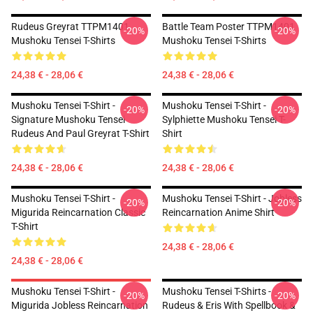
Rudeus Greyrat TTPM1401
Battle Team Poster TTPM1401
-20%
-20%
Mushoku Tensei T-Shirts
Mushoku Tensei T-Shirts
24,38 € - 28,06 €
24,38 € - 28,06 €
Mushoku Tensei T-Shirt -
Mushoku Tensei T-Shirt -
-20%
-20%
Signature Mushoku Tensei
Sylphiette Mushoku Tensei T-
Rudeus And Paul Greyrat T-Shirt
Shirt
24,38 € - 28,06 €
24,38 € - 28,06 €
Mushoku Tensei T-Shirt -
Mushoku Tensei T-Shirt - Jobless
-20%
-20%
Migurida Reincarnation Classic
Reincarnation Anime Shirt
T-Shirt
24,38 € - 28,06 €
24,38 € - 28,06 €
Mushoku Tensei T-Shirt -
Mushoku Tensei T-Shirts -
-20%
-20%
Migurida Jobless Reincarnation
Rudeus & Eris With Spellbook &