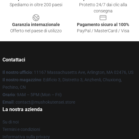
Spediamo in oltre 200 paesi
Protetto 24/7 dai clic alla
consegna
Garanzia internazionale
Pagamento sicuro al 100%
Offerto nel paese di utilizzo
PayPal / MasterCard / Visa
Contattaci
Il nostro ufficio
: 11167 Massachusetts Ave, Arlington, MA 02476, US
Il nostro magazzino
: Edificio 3, Distretto 3, Anzhenli, Chuxiong,
Pechino, CN
Orario
: 9AM – 5PM (Mon – Fri)
Email
: contact@mushokutensei.store
La nostra azienda
Su di noi
Termini e condizioni
Informativa sulla privacy