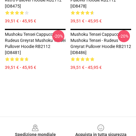
Retro Pullover Hoodie RB2112
Pullover Hoodie RB2112
[ID8475]
[ID8478]
39,51 € - 45,95 €
39,51 € - 45,95 €
Mushoku Tensei Cappucci -
Mushoku Tensei Cappucci -
-20%
-20%
Rudeus Greyrat Mushoku Tensei
Mushoku Tensei - Rudeus
Pullover Hoodie RB2112
Greyrat Pullover Hoodie RB2112
[ID8481]
[ID8486]
39,51 € - 45,95 €
39,51 € - 45,95 €
Footer
Spedizione mondiale
Acquista in tutta sicurezza