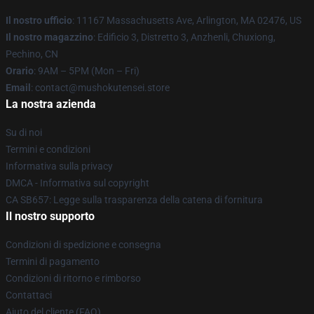
Il nostro ufficio
: 11167 Massachusetts Ave, Arlington, MA 02476, US
Il nostro magazzino
: Edificio 3, Distretto 3, Anzhenli, Chuxiong,
Pechino, CN
Orario
: 9AM – 5PM (Mon – Fri)
Email
: contact@mushokutensei.store
La nostra azienda
Su di noi
Termini e condizioni
Informativa sulla privacy
DMCA - Informativa sul copyright
CA SB657: Legge sulla trasparenza della catena di fornitura
Il nostro supporto
Condizioni di spedizione e consegna
Termini di pagamento
Condizioni di ritorno e rimborso
Contattaci
Aiuto del cliente (FAQ)