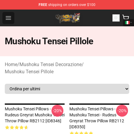
FREE
shipping on orders over $100
Mushoku Tensei Store - Official Mushoku Tensei Mercha
Open menu
Mushoku Tensei Pillole
Home
/
Mushoku Tensei Decorazione
/
Mushoku Tensei Pillole
Mushoku Tensei Pillows -
Mushoku Tensei Pillows -
-20%
-20%
Rudeus Greyrat Mushoku Tensei
Mushoku Tensei - Rudeus
Throw Pillow RB2112 [ID8346]
Greyrat Throw Pillow RB2112
[ID8350]