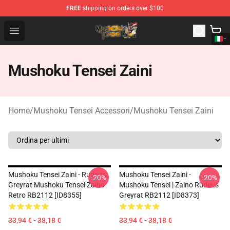
FREE
shipping on orders over $100
Mushoku Tensei Store - Official Mushoku Tensei Mercha
Open menu
Mushoku Tensei Zaini
Home
/
Mushoku Tensei Accessori
/
Mushoku Tensei Zaini
Mushoku Tensei Zaini - Rudeus
Mushoku Tensei Zaini -
-20%
-20%
Greyrat Mushoku Tensei Zaino
Mushoku Tensei | Zaino Rudeus
Retro RB2112 [ID8355]
Greyrat RB2112 [ID8373]
33,94 € - 38,18 €
33,94 € - 38,18 €