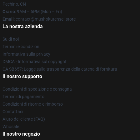
Pechino, CN
Orario
: 9AM – 5PM (Mon – Fri)
Email
: contact@mushokutensei.store
La nostra azienda
Su di noi
Termini e condizioni
Informativa sulla privacy
DMCA - Informativa sul copyright
CA SB657: Legge sulla trasparenza della catena di fornitura
Il nostro supporto
Condizioni di spedizione e consegna
Termini di pagamento
Condizioni di ritorno e rimborso
Contattaci
Aiuto del cliente (FAQ)
Whosale
Il nostro negozio