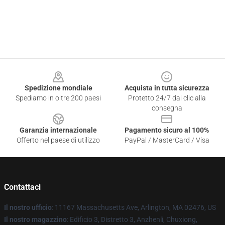
Footer
Spedizione mondiale
Acquista in tutta sicurezza
Spediamo in oltre 200 paesi
Protetto 24/7 dai clic alla
consegna
Garanzia internazionale
Pagamento sicuro al 100%
Offerto nel paese di utilizzo
PayPal / MasterCard / Visa
Contattaci
Il nostro ufficio
: 11167 Massachusetts Ave, Arlington, MA 02476, US
Il nostro magazzino
: Edificio 3, Distretto 3, Anzhenli, Chuxiong,