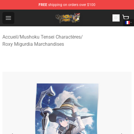
FREE
shipping on orders over $100
Mushoku Tensei Store - Official Mushoku Tensei Mercha
Open menu
Accueil
/
Mushoku Tensei Charactères
/
Roxy Migurdia Marchandises