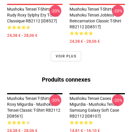
Mushoku Tensei T-Shirts -
Mushoku Tensei T-Shirts -
-20%
-20%
Rudy Roxy Sylphy Ery T-Shirt
Mushoku Tensei Jobless
Classique RB2112 [ID8527]
Reincarnation Classic T-Shirt
RB2112 [ID8517]
24,38 € - 28,06 €
24,38 € - 28,06 €
VOIR PLUS
Produits connexes
Mushoku Tensei T-Shirts -
Mushoku Tensei Cases - Roxy
-20%
-20%
Roxy Migurdia - Mushoku
Migurdia - Mushoku Tensei
Tensei Classic T-Shirt RB2112
Samsung Galaxy Soft Case
[ID8561]
RB2112 [ID8107]
24,38 € - 28,06 €
14,81 € - 16,10 €