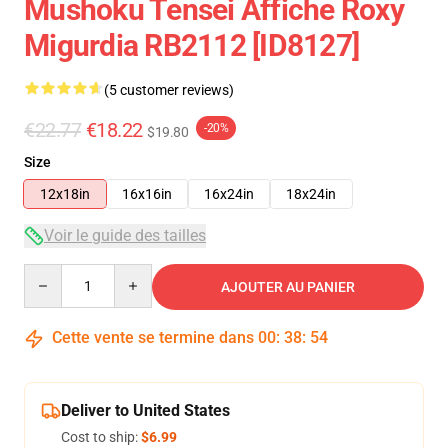
Mushoku Tensei Affiche Roxy
Migurdia RB2112 [ID8127]
(5 customer reviews)
€22.77
€18.22
-20%
$19.80
Size
12x18in
16x16in
16x24in
18x24in
Voir le guide des tailles
Quantity
AJOUTER AU PANIER
Cette vente se termine dans
00
:
38
:
53
Deliver to United States
Cost to ship:
$6.99