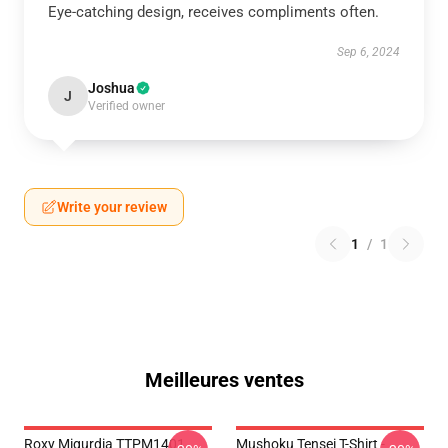
Eye-catching design, receives compliments often.
Sep 6, 2024
Joshua
J
Verified owner
Write your review
1
/
1
Meilleures ventes
Roxy Migurdia TTPM1401
Mushoku Tensei T-Shirt -