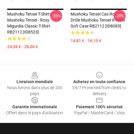
Mushoku Tensei T-Shirts -
Mushoku Tensei Cas Roxy
-20%
-20%
Mushoku Tensei - Roxy
Drôle Mushoku Tensei IPhone
Migurdia Classic T-Shirt
Soft Case RB2112 [ID8085]
RB2112 [ID8523]
14,81 € - 16,10 €
24,38 € - 28,06 €
Footer
Livraison mondiale
Achetez en toute confiance
Nous livrons dans plus de 200
24/7 Protected from clicks to
pays
delivery
Garantie internationale
Paiement 100% sécurisé
Offert dans le pays d'utilisation
PayPal / MasterCard / Visa