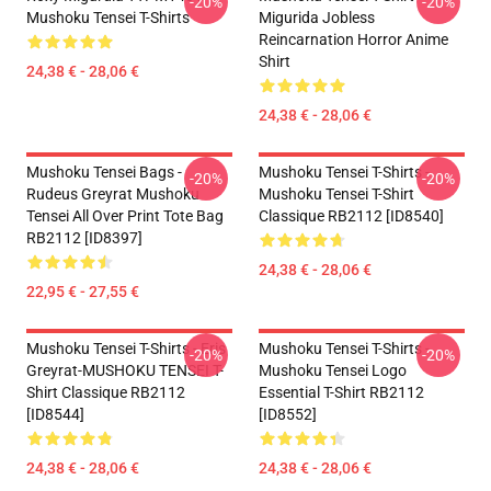
-20%
-20%
Mushoku Tensei T-Shirts
Migurida Jobless
Reincarnation Horror Anime
Shirt
24,38 € - 28,06 €
24,38 € - 28,06 €
Mushoku Tensei Bags -
Mushoku Tensei T-Shirts -
-20%
-20%
Rudeus Greyrat Mushoku
Mushoku Tensei T-Shirt
Tensei All Over Print Tote Bag
Classique RB2112 [ID8540]
RB2112 [ID8397]
24,38 € - 28,06 €
22,95 € - 27,55 €
Mushoku Tensei T-Shirts - Eris
Mushoku Tensei T-Shirts -
-20%
-20%
Greyrat-MUSHOKU TENSEI T-
Mushoku Tensei Logo
Shirt Classique RB2112
Essential T-Shirt RB2112
[ID8544]
[ID8552]
24,38 € - 28,06 €
24,38 € - 28,06 €