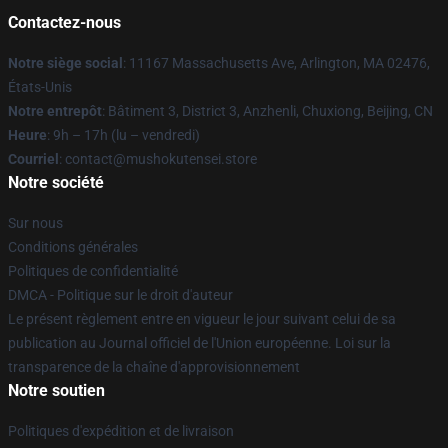
Contactez-nous
Notre siège social
: 11167 Massachusetts Ave, Arlington, MA 02476,
États-Unis
Notre entrepôt
: Bâtiment 3, District 3, Anzhenli, Chuxiong, Beijing, CN
Heure
: 9h – 17h (lu – vendredi)
Courriel
: contact@mushokutensei.store
Notre société
Sur nous
Conditions générales
Politiques de confidentialité
DMCA - Politique sur le droit d'auteur
Le présent règlement entre en vigueur le jour suivant celui de sa
publication au Journal officiel de l'Union européenne. Loi sur la
transparence de la chaîne d'approvisionnement
Notre soutien
Politiques d'expédition et de livraison