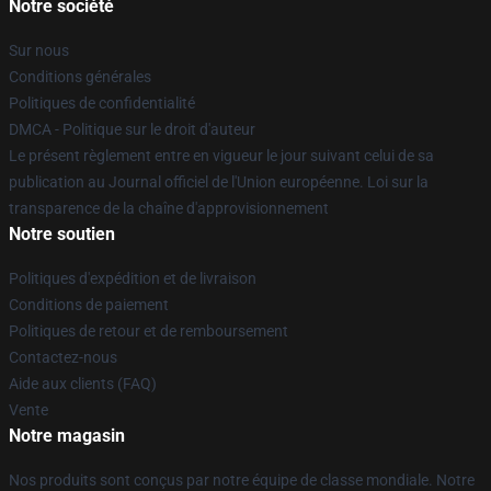
Notre société
Sur nous
Conditions générales
Politiques de confidentialité
DMCA - Politique sur le droit d'auteur
Le présent règlement entre en vigueur le jour suivant celui de sa
publication au Journal officiel de l'Union européenne. Loi sur la
transparence de la chaîne d'approvisionnement
Notre soutien
Politiques d'expédition et de livraison
Conditions de paiement
Politiques de retour et de remboursement
Contactez-nous
Aide aux clients (FAQ)
Vente
Notre magasin
Nos produits sont conçus par notre équipe de classe mondiale. Notre