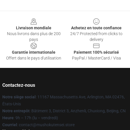
Footer
Livraison mondiale
Achetez en toute confiance
Nous livrons dans plus de 200
24/7 Protected from clicks to
pays
delivery
Garantie internationale
Paiement 100% sécurisé
Offert dans le pays d'utilisation
PayPal / MasterCard / Visa
Contactez-nous
Notre siège social
: 11167 Massachusetts Ave, Arlington, MA 02476,
États-Unis
Notre entrepôt
: Bâtiment 3, District 3, Anzhenli, Chuxiong, Beijing, CN
Heure
: 9h – 17h (lu – vendredi)
Courriel
: contact@mushokutensei.store