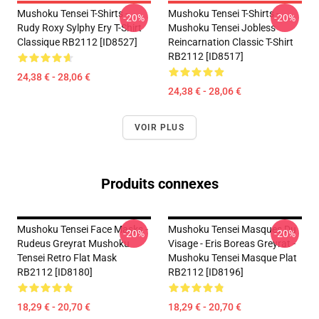
Mushoku Tensei T-Shirts -
Mushoku Tensei T-Shirts -
-20%
-20%
Rudy Roxy Sylphy Ery T-Shirt
Mushoku Tensei Jobless
Classique RB2112 [ID8527]
Reincarnation Classic T-Shirt
RB2112 [ID8517]
24,38 € - 28,06 €
24,38 € - 28,06 €
VOIR PLUS
Produits connexes
Mushoku Tensei Face Masks -
Mushoku Tensei Masques Du
-20%
-20%
Rudeus Greyrat Mushoku
Visage - Eris Boreas Greyrat -
Tensei Retro Flat Mask
Mushoku Tensei Masque Plat
RB2112 [ID8180]
RB2112 [ID8196]
18,29 € - 20,70 €
18,29 € - 20,70 €