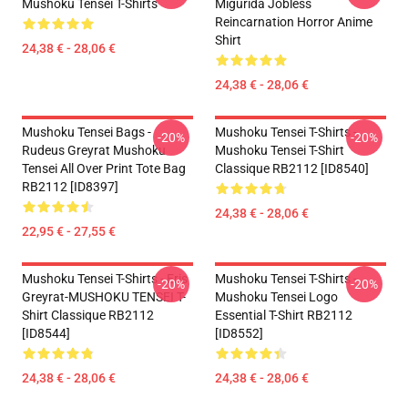
Mushoku Tensei T-Shirts
Migurida Jobless
Reincarnation Horror Anime
Shirt
24,38 € - 28,06 €
24,38 € - 28,06 €
Mushoku Tensei Bags -
Mushoku Tensei T-Shirts -
-20%
-20%
Rudeus Greyrat Mushoku
Mushoku Tensei T-Shirt
Tensei All Over Print Tote Bag
Classique RB2112 [ID8540]
RB2112 [ID8397]
24,38 € - 28,06 €
22,95 € - 27,55 €
Mushoku Tensei T-Shirts - Eris
Mushoku Tensei T-Shirts -
-20%
-20%
Greyrat-MUSHOKU TENSEI T-
Mushoku Tensei Logo
Shirt Classique RB2112
Essential T-Shirt RB2112
[ID8544]
[ID8552]
24,38 € - 28,06 €
24,38 € - 28,06 €