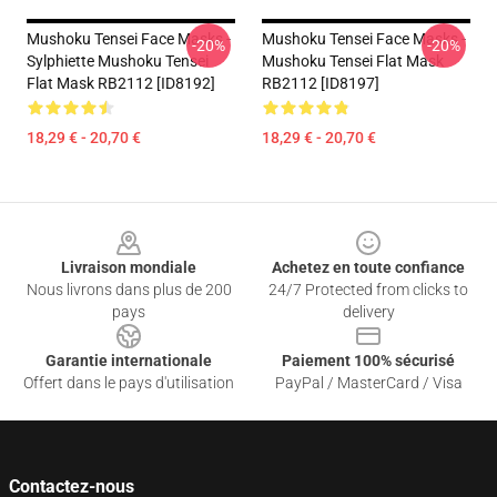
Mushoku Tensei Face Masks -
Mushoku Tensei Face Masks -
-20%
-20%
Sylphiette Mushoku Tensei
Mushoku Tensei Flat Mask
Flat Mask RB2112 [ID8192]
RB2112 [ID8197]
18,29 € - 20,70 €
18,29 € - 20,70 €
Footer
Livraison mondiale
Achetez en toute confiance
Nous livrons dans plus de 200
24/7 Protected from clicks to
pays
delivery
Garantie internationale
Paiement 100% sécurisé
Offert dans le pays d'utilisation
PayPal / MasterCard / Visa
Contactez-nous