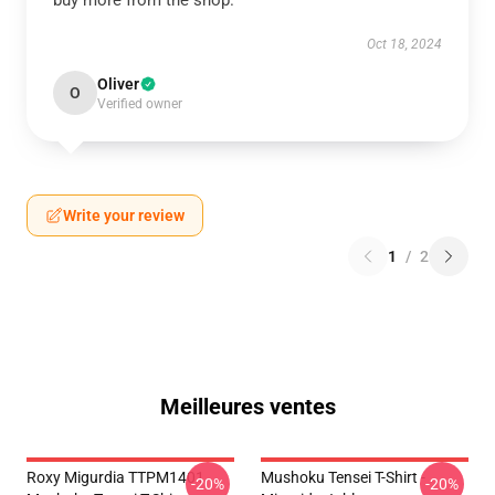
buy more from the shop.
Oct 18, 2024
Oliver
O
Verified owner
Write your review
1
/
2
Meilleures ventes
Roxy Migurdia TTPM1401
Mushoku Tensei T-Shirt -
-20%
-20%