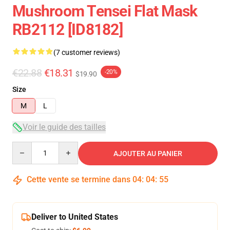
Mushroom Tensei Flat Mask
RB2112 [ID8182]
(7 customer reviews)
€22.88
€18.31
-20%
$19.90
Size
M
L
Voir le guide des tailles
Quantity
AJOUTER AU PANIER
Cette vente se termine dans
04
:
04
:
54
Deliver to United States