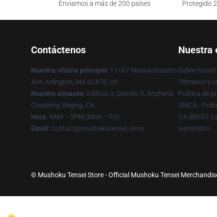
Enviamos a más de 200 países
Protegido 2
Contáctenos
Nuestra
Nuestra oficina principal
: 11167 Massachusetts
Sobre nosot
Ave, Arlington, MA 02476, US
Términos y c
Nuestro almacén
: Edificio 3, Distrito 3, Anzhenli,
Política de p
Chuxiong, Beijing, CN
DMCA - Polít
Hora
: 9AM – 5PM (Mon – Fri)
CA SB657: Le
Email
: contact@mushokutensei.store
suministro
© Mushoku Tensei Store - Official Mushoku Tensei Merchandise