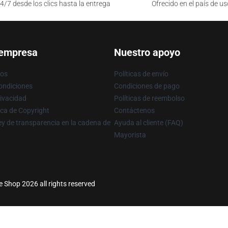
4/7 desde los clics hasta la entrega
Ofrecido en el país de us
 empresa
Nuestro apoyo
ros
Políticas de envío
ondiciones
Condiciones de pago
rivacidad
Políticas de reembolso
ica de Copyright
Contáctenos
y de transparencia en la cadena de
Ayuda al cliente (FAQ)
Mayorista
 Shop 2026 all rights reserved