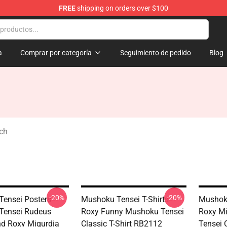
FREE
shipping on orders over $100
handise Shop
a
Comprar por categoría
Seguimiento de pedido
Blog
ch
-20%
-20%
ensei Posters -
Mushoku Tensei T-Shirts -
Mushoku
Tensei Rudeus
Roxy Funny Mushoku Tensei
Roxy Mi
nd Roxy Migurdia
Classic T-Shirt RB2112
Tensei C