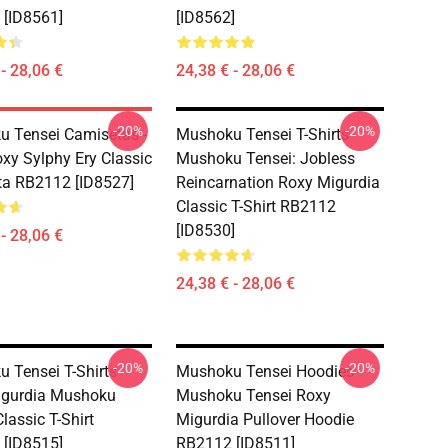
[ID8561]
[ID8562]
- 28,06 €
24,38 € - 28,06 €
-20%
-20%
 Tensei Camisetas -
Mushoku Tensei T-Shirts -
xy Sylphy Ery Classic
Mushoku Tensei: Jobless
a RB2112 [ID8527]
Reincarnation Roxy Migurdia
Classic T-Shirt RB2112
[ID8530]
- 28,06 €
24,38 € - 28,06 €
-20%
-20%
 Tensei T-Shirts -
Mushoku Tensei Hoodies -
igurdia Mushoku
Mushoku Tensei Roxy
lassic T-Shirt
Migurdia Pullover Hoodie
[ID8515]
RB2112 [ID8511]