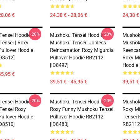
28,06 €
24,38 € - 28,06 €
24,38 € 
-20%
-20%
ensei Hoodies -
Mushoku Tensei Hoodies -
Mushoku
ensei | Roxy
Mushoku Tensei: Jobless
Mushoku
Pullover Hoodie
Reincarnation Roxy Migurdia
Reencar
D8512]
Pullover Hoodie RB2112
Roxy Mi
[ID8497]
Hoodie 
45,95 €
39,51 € - 45,95 €
39,51 € 
-20%
-20%
ensei Hoodies -
Mushoku Tensei Hoodies -
Mushoku
Tensei Roxy
Roxy Funny Mushoku Tensei
Roxy Mi
Pullover Hoodie
Pullover Hoodie RB2112
Tensei 
D8510]
[ID8480]
RB2112 