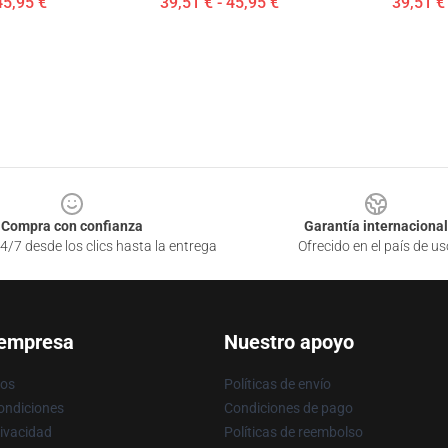
45,95 €
39,51 € - 45,95 €
39,51 € 
Compra con confianza
Garantía internacional
4/7 desde los clics hasta la entrega
Ofrecido en el país de us
 empresa
Nuestro apoyo
ros
Políticas de envío
ondiciones
Condiciones de pago
rivacidad
Políticas de reembolso