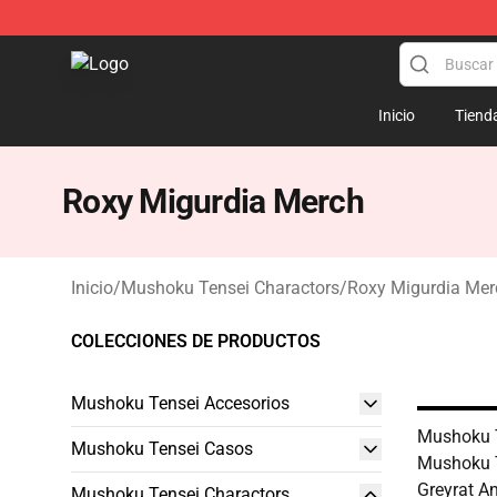
Mushoku Tensei Store - Official Mushoku Tensei Merc
Inicio
Tiend
Roxy Migurdia Merch
Inicio
/
Mushoku Tensei Charactors
/
Roxy Migurdia Mer
COLECCIONES DE PRODUCTOS
Mushoku Tensei Accesorios
Mushoku T
Mushoku Tensei Casos
Mushoku 
Greyrat A
Mushoku Tensei Charactors