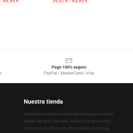
- 45,95 €
39,51 € - 45,95 €
Pago 100% seguro
o
PayPal / MasterCard / Visa
Nuestra tienda
Nuestros productos están diseñados por nuestro
equipo de clase mundial. Nuestro equipo ofrece
productos de diseño de alta calidad y hermosa,