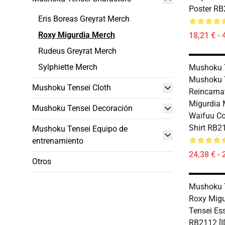
Poster RB
Eris Boreas Greyrat Merch
Roxy Migurdia Merch
18,21 € - 
Rudeus Greyrat Merch
Sylphiette Merch
Mushoku T
Mushoku T
Mushoku Tensei Cloth
Reincarna
Migurdia 
Mushoku Tensei Decoración
Waifuu Co
Shirt RB2
Mushoku Tensei Equipo de
entrenamiento
24,38 € - 
Otros
Mushoku T
Roxy Migu
Tensei Ess
RB2112 [I