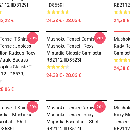
2112 [ID8129]
[ID8559]
RB2112 
42,22 €
24,38 € - 28,06 €
24,38 € 
-20%
-20%
ensei T-Shirts -
Mushoku Tensei Camisetas -
Mushoku
ensei: Jobless
Mushoku Tensei - Roxy
Rudy Ro
tion Rudeus Roxy
Migurdia Classic Camiseta
Camiset
Magic Badass
RB2112 [ID8523]
uples Classic T-
24,38 € 
112 [ID8539]
24,38 € - 28,06 €
28,06 €
-20%
-20%
ensei T-Shirts -
Mushoku Tensei Camisetas -
Mushoku
rdia - Mushoku
Mushoku Tensei - Roxy
Roxy M
ential T-Shirt
Migurdia Essential T-Shirt
Tensei C
D8535]
RB2112 [ID8514]
RB2112 