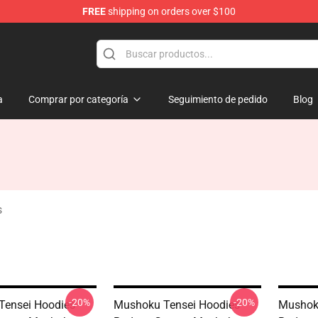
FREE
shipping on orders over $100
handise Shop
a
Comprar por categoría
Seguimiento de pedido
Blog
s
-20%
-20%
ensei Hoodies -
Mushoku Tensei Hoodies -
Mushoku