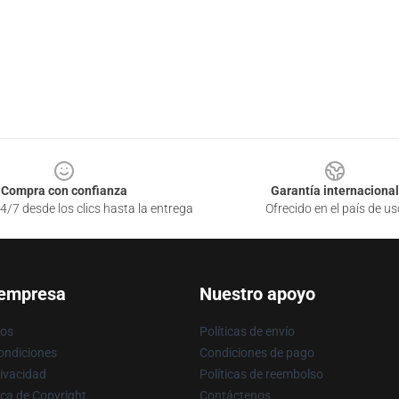
Compra con confianza
Garantía internacional
4/7 desde los clics hasta la entrega
Ofrecido en el país de us
 empresa
Nuestro apoyo
ros
Políticas de envío
ondiciones
Condiciones de pago
rivacidad
Políticas de reembolso
ica de Copyright
Contáctenos