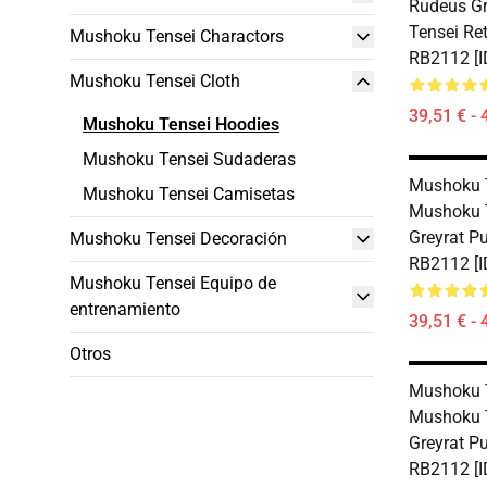
Rudeus G
Tensei Re
Mushoku Tensei Charactors
RB2112 [I
Mushoku Tensei Cloth
39,51 € - 
Mushoku Tensei Hoodies
Mushoku Tensei Sudaderas
Mushoku T
Mushoku Tensei Camisetas
Mushoku 
Greyrat P
Mushoku Tensei Decoración
RB2112 [I
Mushoku Tensei Equipo de
entrenamiento
39,51 € - 
Otros
Mushoku T
Mushoku T
Greyrat P
RB2112 [I