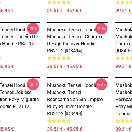
45,95 €
39,51 € - 45,95 €
39,51 € 
-20%
-20%
ensei Hoodies -
Mushoku Tensei Hoodies -
Mushoku
ensei - Diseño De
Mushoku Tensei - Character
Mushoku
s Hoodie RB2112
Design Pullover Hoodie
Caracte
RB2112 [ID8494]
[ID8495
45,95 €
39,51 € - 45,95 €
39,51 € 
-20%
-20%
ensei Hoodies -
Mushoku Tensei Hoodies -
Mushoku
ensei: Jobless
Mushoku Tensei
Mushoku
tion Roxy Migurdia
Reencarnación Sin Empleo
Reencar
Hoodie RB2112
Rudy Pullover Hoodie
Roxy Mi
RB2112 [ID8498]
Hoodie 
45,95 €
39,51 € - 45,95 €
39,51 € 