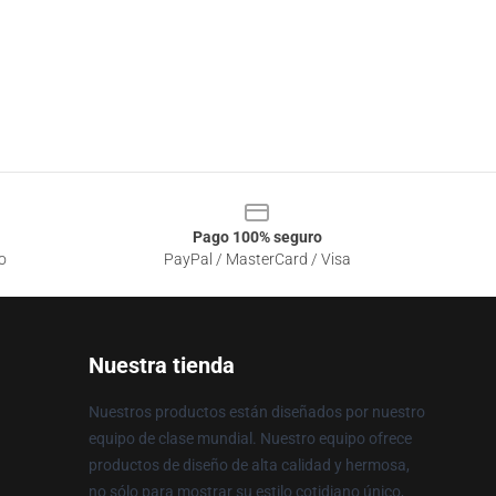
Pago 100% seguro
o
PayPal / MasterCard / Visa
Nuestra tienda
Nuestros productos están diseñados por nuestro
equipo de clase mundial. Nuestro equipo ofrece
productos de diseño de alta calidad y hermosa,
no sólo para mostrar su estilo cotidiano único,