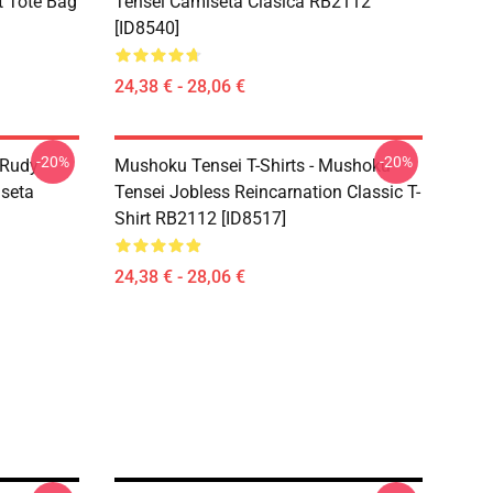
t Tote Bag
Tensei Camiseta Clásica RB2112
[ID8540]
24,38 € - 28,06 €
-20%
-20%
 Rudy
Mushoku Tensei T-Shirts - Mushoku
iseta
Tensei Jobless Reincarnation Classic T-
Shirt RB2112 [ID8517]
24,38 € - 28,06 €