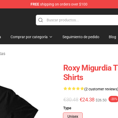
FREE
shipping on orders over $100
handise Shop
a
Comprar por categoría
Seguimiento de pedido
Blog
tas
Roxy Migurdia 
Shirts
(2 customer reviews
€30.48
€24.38
-20%
$26.50
Type
Unisex