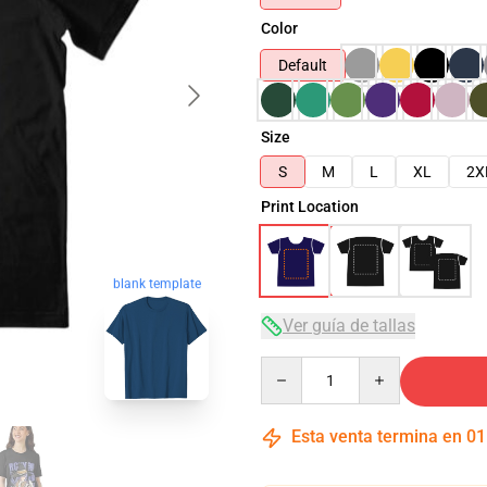
Color
Default
Size
S
M
L
XL
2X
Print Location
blank template
Ver guía de tallas
Quantity
Esta venta termina en
01