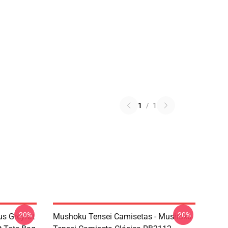
1
/
1
-20%
-20%
s Greyrat
Mushoku Tensei Camisetas - Mushoku