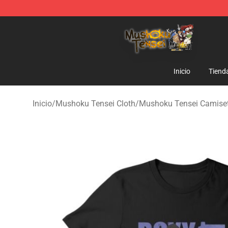
Mushoku Tensei Store - Official Mushoku Tensei Merc
Inicio
Tiend
Inicio
/
Mushoku Tensei Cloth
/
Mushoku Tensei Camise