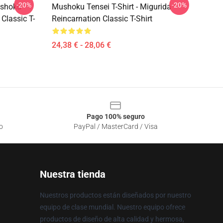
-20%
-20%
ushoku
Mushoku Tensei T-Shirt - Migurida
Classic T-
Reincarnation Classic T-Shirt
24,38 € - 28,06 €
Pago 100% seguro
o
PayPal / MasterCard / Visa
Nuestra tienda
Nuestros productos están diseñados por nuestro
equipo de clase mundial. Nuestro equipo ofrece
productos de diseño de alta calidad y hermosa,