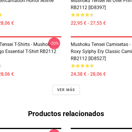
eincarnation Horror Anime
Mushoku Tensei All Over Prin
RB2112 [ID8397]
28,06 €
22,95 € - 27,55 €
-20%
ensei T-Shirts - Mushoku
Mushoku Tensei Camisetas -
go Essential T-Shirt RB2112
Roxy Sylphy Ery Classic Cam
RB2112 [ID8527]
28,06 €
24,38 € - 28,06 €
VER MÁS
Productos relacionados