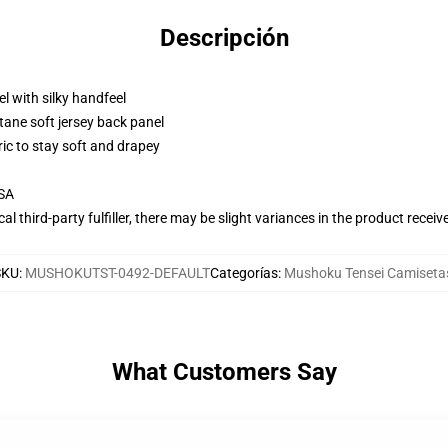
Descripción
l with silky handfeel
tane soft jersey back panel
ric to stay soft and drapey
USA
al third-party fulfiller, there may be slight variances in the product receiv
SKU
:
MUSHOKUTST-0492-DEFAULT
Categorías
:
Mushoku Tensei Camiseta
What Customers Say