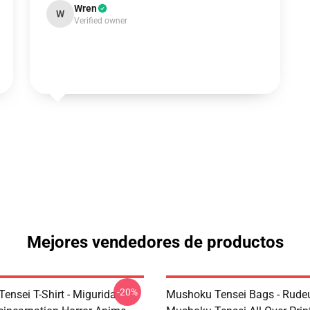
Wren
W
Verified owner
Mejores vendedores de productos
-20%
ensei T-Shirt - Migurida
Mushoku Tensei Bags - Rudeu