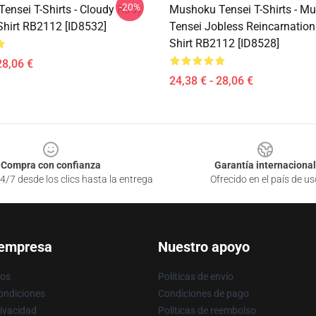
-20%
ensei T-Shirts - Cloudy Rudy
Mushoku Tensei T-Shirts - M
Shirt RB2112 [ID8532]
Tensei Jobless Reincarnation 
Shirt RB2112 [ID8528]
28,06 €
24,38 € - 28,06 €
Compra con confianza
Garantía internacional
4/7 desde los clics hasta la entrega
Ofrecido en el país de us
 empresa
Nuestro apoyo
ros
Políticas de envío
ondiciones
Condiciones de pago
rivacidad
Políticas de reembolso