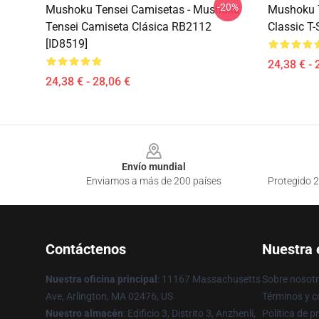
-20%
Mushoku Tensei Camisetas - Mushoku
Mushoku T
Tensei Camiseta Clásica RB2112
Classic T-
[ID8519]
24,38 € - 
24,38 € - 28,06 €
Footer
Envío mundial
Enviamos a más de 200 países
Protegido 2
Contáctenos
Nuestra
Nuestra oficina principal
: 11167 Massachusetts
Sobre nosot
Ave, Arlington, MA 02476, US
Términos y c
Nuestro almacén
: Edificio 3, Distrito 3, Anzhenli,
Política de p