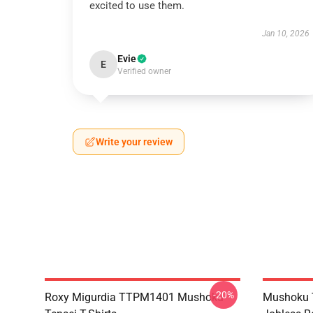
excited to use them.
Jan 10, 2026
Evie
E
Verified owner
Write your review
-20%
Roxy Migurdia TTPM1401 Mushoku
Mushoku T