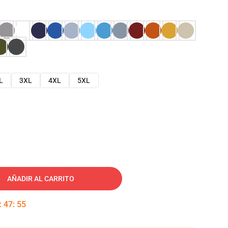
L
3XL
4XL
5XL
AÑADIR AL CARRITO
:
47
:
54