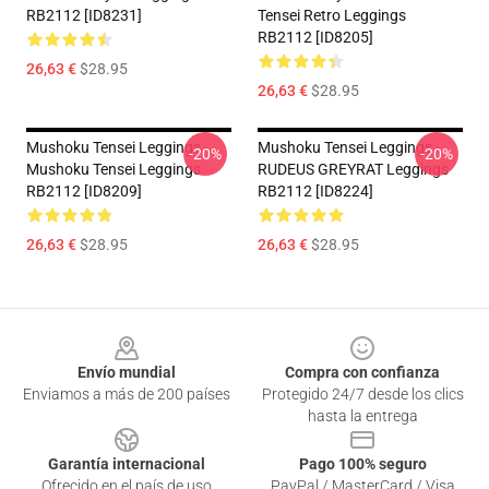
RB2112 [ID8231]
Tensei Retro Leggings
RB2112 [ID8205]
26,63 €
$28.95
26,63 €
$28.95
Mushoku Tensei Leggings -
Mushoku Tensei Leggings -
-20%
-20%
Mushoku Tensei Leggings
RUDEUS GREYRAT Leggings
RB2112 [ID8209]
RB2112 [ID8224]
26,63 €
$28.95
26,63 €
$28.95
Footer
Envío mundial
Compra con confianza
Enviamos a más de 200 países
Protegido 24/7 desde los clics
hasta la entrega
Garantía internacional
Pago 100% seguro
Ofrecido en el país de uso
PayPal / MasterCard / Visa