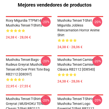
Mejores vendedores de productos
Roxy Migurdia TTPM1401
Mushoku Tensei T-Shirt -
-20%
-20%
Mushoku Tensei T-Shirts
Migurida Jobless
Reincarnation Horror Anime
Shirt
24,38 € - 28,06 €
24,38 € - 28,06 €
Mushoku Tensei Bags -
Mushoku Tensei Camisetas -
-20%
-20%
Rudeus Greyrat Mushoku
Mushoku Tensei Camiseta
Tensei All Over Print Tote Bag
Clásica RB2112 [ID8540]
RB2112 [ID8397]
24,38 € - 28,06 €
22,95 € - 27,55 €
Mushoku Tensei T-Shirts - Eris
Mushoku Tensei T-Shirts -
-20%
-20%
Greyrat | MUSHOKU TENSEI
Mushoku Tensei Logo
Classic T-Shirt RB2112
Essential T-Shirt RB2112