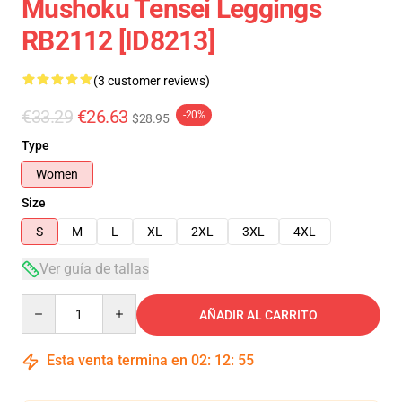
Mushoku Tensei Leggings
RB2112 [ID8213]
(3 customer reviews)
€33.29
€26.63
-20%
$28.95
Type
Women
Size
S
M
L
XL
2XL
3XL
4XL
Ver guía de tallas
Quantity
AÑADIR AL CARRITO
Esta venta termina en
02
:
12
:
54