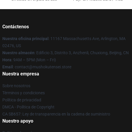
Contáctenos
Nuestra oficina principal
: 11167 Massachusetts Ave, Arlington, MA
02476, US
Nuestro almacén
: Edificio 3, Distrito 3, Anzhenli, Chuxiong, Beijing, CN
Hora
: 9AM – 5PM (Mon – Fri)
Email
: contact@mushokutensei.store
Nuestra empresa
Sobre nosotros
Términos y condiciones
Política de privacidad
DMCA - Política de Copyright
CA SB657: Ley de transparencia en la cadena de suministro
Nuestro apoyo