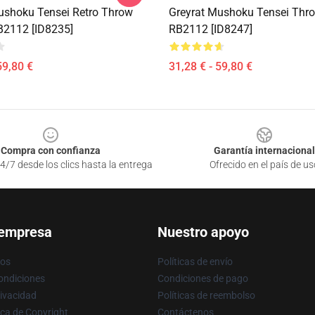
ushoku Tensei Retro Throw
Greyrat Mushoku Tensei Thro
B2112 [ID8235]
RB2112 [ID8247]
59,80 €
31,28 € - 59,80 €
Compra con confianza
Garantía internacional
4/7 desde los clics hasta la entrega
Ofrecido en el país de us
 empresa
Nuestro apoyo
ros
Políticas de envío
ondiciones
Condiciones de pago
rivacidad
Políticas de reembolso
ica de Copyright
Contáctenos