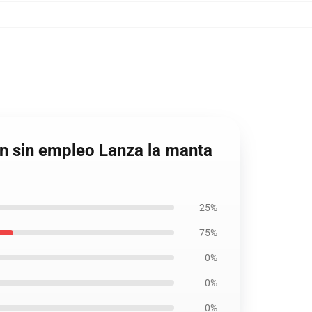
n sin empleo Lanza la manta
25%
75%
0%
0%
0%