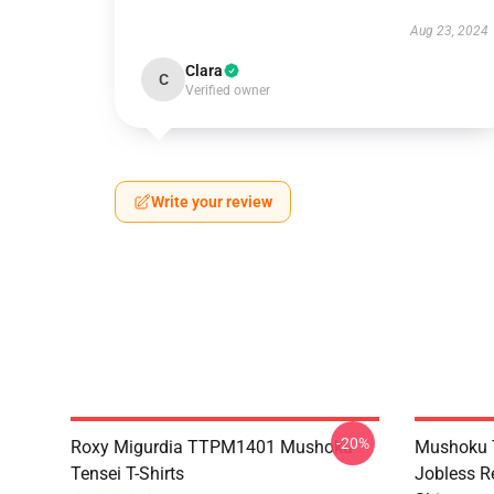
Aug 23, 2024
Clara
C
Verified owner
Write your review
-20%
Roxy Migurdia TTPM1401 Mushoku
Mushoku T
Tensei T-Shirts
Jobless R