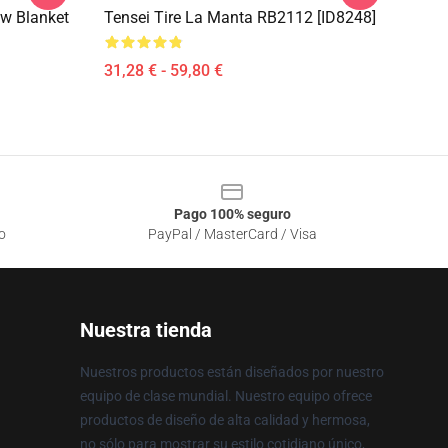
w Blanket
Tensei Tire La Manta RB2112 [ID8248]
31,28 € - 59,80 €
Pago 100% seguro
o
PayPal / MasterCard / Visa
Nuestra tienda
Nuestros productos están diseñados por nuestro
equipo de clase mundial. Nuestro equipo ofrece
productos de diseño de alta calidad y hermosa,
no sólo para mostrar su estilo cotidiano único,