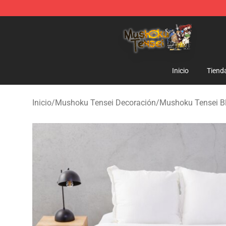
Mushoku Tensei Store - Official Mushoku Tensei Merc
Inicio
Tiend
Inicio
/
Mushoku Tensei Decoración
/
Mushoku Tensei B