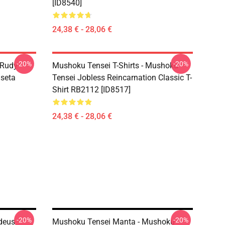
[ID8540]
24,38 € - 28,06 €
-20%
-20%
 Rudy
Mushoku Tensei T-Shirts - Mushoku
iseta
Tensei Jobless Reincarnation Classic T-
Shirt RB2112 [ID8517]
24,38 € - 28,06 €
-20%
-20%
deus
Mushoku Tensei Manta - Mushoku