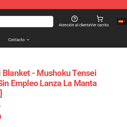
Atención al cliente
Ver carrito
Contacto
 Blanket - Mushoku Tensei
Sin Empleo Lanza La Manta
]
)