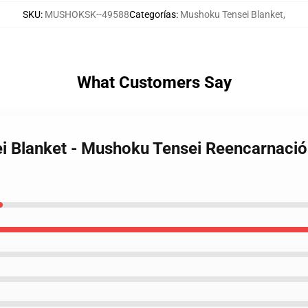
SKU
:
MUSHOKSK--49588
Categorías
:
Mushoku Tensei Blanket
,
What Customers Say
i Blanket - Mushoku Tensei Reencarnació