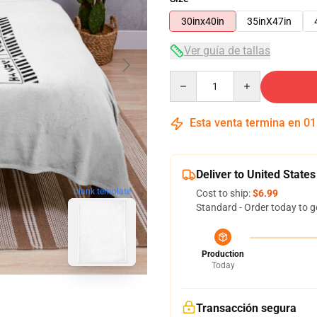
30inx40in
35inX47in
Ver guía de tallas
Quantity
Esta venta termina en
01
Deliver to United States
blank template
Cost to ship:
$6.99
Standard - Order today to g
Production
Today
Transacción segura