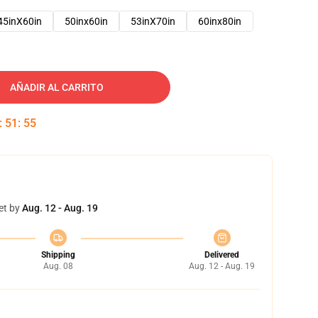
45inX60in
50inx60in
53inX70in
60inx80in
AÑADIR AL CARRITO
:
51
:
53
et by
Aug. 12 - Aug. 19
Shipping
Delivered
Aug. 08
Aug. 12 - Aug. 19