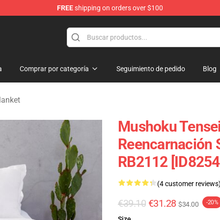
FREE
shipping on orders over $100
handise Shop
a
Comprar por categoría
Seguimiento de pedido
Blog
lanket
Mushoku Tensei
Reencarnación 
RB2112 [ID8254
(4 customer reviews
€39.10
€31.28
-20%
$34.00
Size