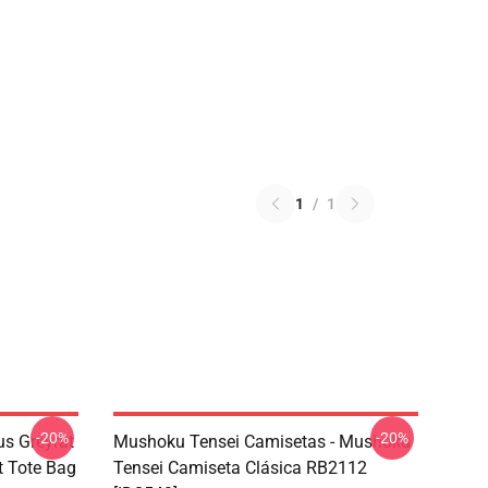
1
/
1
-20%
-20%
s Greyrat
Mushoku Tensei Camisetas - Mushoku
t Tote Bag
Tensei Camiseta Clásica RB2112