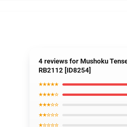
4 reviews for Mushoku Tense
RB2112 [ID8254]
★★★★★
★★★★☆
★★★☆☆
★★☆☆☆
★☆☆☆☆