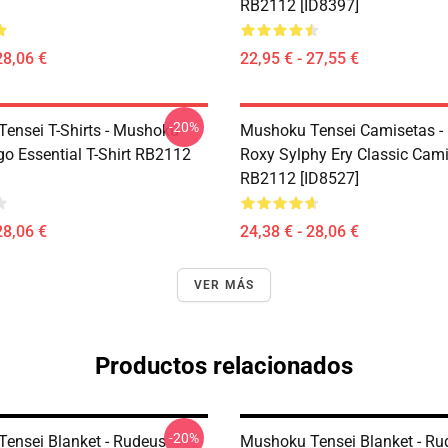
RB2112 [ID8397]
28,06 €
22,95 € - 27,55 €
-20%
ensei T-Shirts - Mushoku
Mushoku Tensei Camisetas -
go Essential T-Shirt RB2112
Roxy Sylphy Ery Classic Cam
RB2112 [ID8527]
28,06 €
24,38 € - 28,06 €
VER MÁS
Productos relacionados
-20%
ensei Blanket - Rudeus
Mushoku Tensei Blanket - Ru